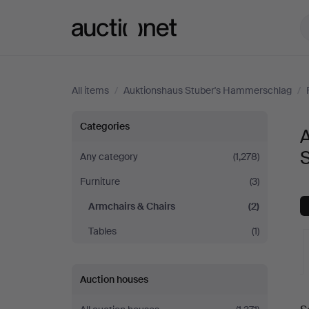
Auctionet.com
All items
/
Auktionshaus Stuber's Hammerschlag
/
Armchairs
Categories
A
&
Any category
(1,278)
Furniture
(3)
Chairs
Armchairs & Chairs
(2)
at
Tables
(1)
Auktionshaus
Auction houses
Stuber's
A