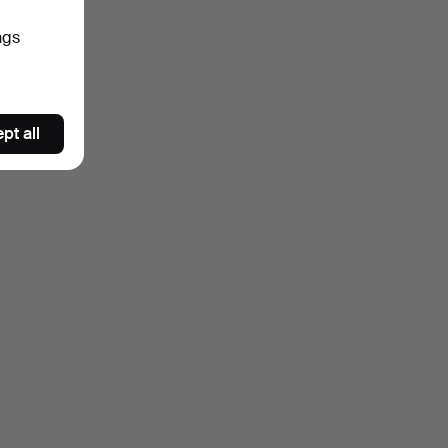
ngs
pt all