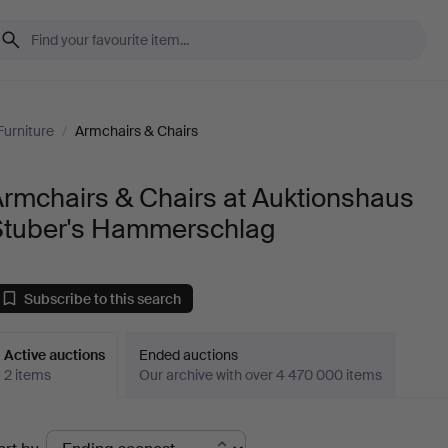
Furniture
/
Armchairs & Chairs
rmchairs & Chairs at Auktionshaus
Stuber's Hammerschlag
Subscribe to this search
Active auctions
Ended auctions
2 items
Our archive with over 4 470 000 items
ctive