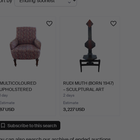
ort by
uctions
MULTICOLOURED
RUDI MUTH (BORN 1947)
UPHOLSTERED
– SCULPTURAL ART
ARMCHAIR.
CHA…
1 day
2 days
Estimate
Estimate
87 USD
3,227 USD
Subscribe to this search
ou can also search
our archive of ended auctions
.