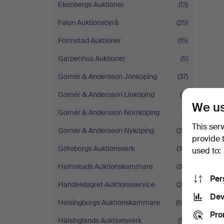
Ekenbergs Auktioner
(13)
Falun Auktionsbyrå
(25)
Formstad Auktioner
(15)
Garpenhus Auktioner
(5)
Gomér & Andersson Jönköping
(37)
Gomér & Andersson Linköping
(11)
We us
Gomér & Andersson Norrköping
(7)
This ser
Gomér & Andersson Nyköping
(20)
provide 
Göteborgs Auktionsverk
(34)
used to:
Halmstads Auktionskammare
(38)
Per
Handelslagret Auktionsservice
(20)
Dev
Helsingborgs Auktionskammare
(66)
Pro
Hälsinglands Auktionsverk
(18)