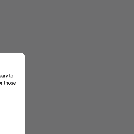
sary to
or those