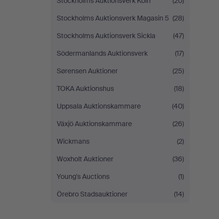
Stockholms Auktionsverk Köln
(20)
Stockholms Auktionsverk Magasin 5
(28)
Stockholms Auktionsverk Sickla
(47)
Södermanlands Auktionsverk
(17)
Sørensen Auktioner
(25)
TOKA Auktionshus
(18)
Uppsala Auktionskammare
(40)
Växjö Auktionskammare
(26)
Wickmans
(2)
Woxholt Auktioner
(36)
Young's Auctions
(1)
Örebro Stadsauktioner
(14)