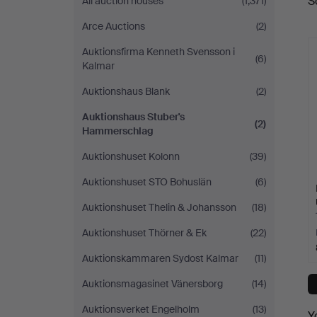
S
All auction houses
(1,371)
a
Hammerschlag
Arce Auctions
(2)
Auktionsfirma Kenneth Svensson i
(6)
Kalmar
Auktionshaus Blank
(2)
Auktionshaus Stuber's
(2)
Hammerschlag
Auktionshuset Kolonn
(39)
Auktionshuset STO Bohuslän
(6)
Auktionshuset Thelin & Johansson
(18)
Auktionshuset Thörner & Ek
(22)
Auktionskammaren Sydost Kalmar
(11)
Auktionsmagasinet Vänersborg
(14)
Auktionsverket Engelholm
(13)
Y