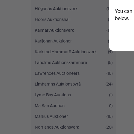
Höganäs Auktionsverk
(10)
You can 
below.
Höörs Auktionshall
(6)
Kalmar Auktionsverk
(19)
Karljohan Auktioner
(8)
Karlstad Hammarö Auktionsverk
(4)
Laholms Auktionskammare
(5)
Lawrences Auctioneers
(16)
Limhamns Auktionsbyrå
(24)
Lyme Bay Auctions
(1)
Ma San Auction
(1)
Markus Auktioner
(16)
Norrlands Auktionsverk
(20)