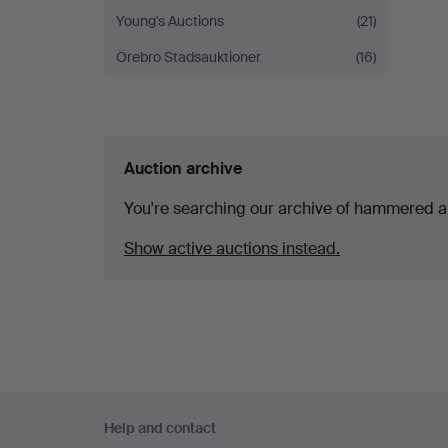
Young's Auctions
(21)
Örebro Stadsauktioner
(16)
Auction archive
You're searching our archive of hammered a
Show active auctions instead.
Footer
Help and contact
navigation