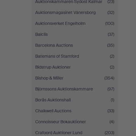
Auktionskammaren Sydost Kalmar
(23)
Auktionsmagasinet Vänersborg
(32)
Auktionsverket Engelholm
(100)
Balclis
(37)
Barcelona Auctions
(35)
Batemans of Stamford
(2)
Bidstrup Auktioner
(2)
Bishop & Miller
(354)
Björnssons Auktionskammare
(97)
Borås Auktionshall
(1)
Chalkwell Auctions
(33)
Connoisseur Bokauktioner
(4)
Crafoord Auktioner Lund
(203)