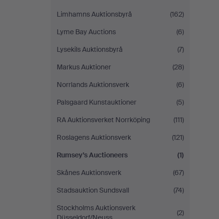
Limhamns Auktionsbyrå
(162)
Lyme Bay Auctions
(6)
Lysekils Auktionsbyrå
(7)
Markus Auktioner
(28)
Norrlands Auktionsverk
(6)
Palsgaard Kunstauktioner
(5)
RA Auktionsverket Norrköping
(111)
Roslagens Auktionsverk
(121)
Rumsey’s Auctioneers
(1)
Skånes Auktionsverk
(67)
Stadsauktion Sundsvall
(74)
Stockholms Auktionsverk
(2)
Düsseldorf/Neuss