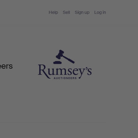
Help
Sell
Sign up
Log in
eers