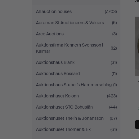
S
a
All auction houses
(7,703)
Acreman St Auctioneers & Valuers
(5)
Arce Auctions
(3)
Auktionsfirma Kenneth Svensson i
(12)
Kalmar
Auktionshaus Blank
(31)
Auktionshaus Bossard
(11)
Auktionshaus Stuber's Hammerschlag
(1)
Auktionshuset Kolonn
(423)
Auktionshuset STO Bohuslän
(44)
Auktionshuset Thelin & Johansson
(67)
Auktionshuset Thörner & Ek
(61)