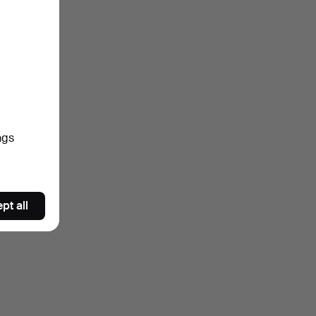
ngs
pt all