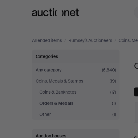
Auctionet.com
All ended items
/
Rumsey’s Auctioneers
/
Coins, Me
Orders
Categories
&
Any category
(6,840)
Coins, Medals & Stamps
(19)
Medals
Coins & Banknotes
(17)
at
Orders & Medals
(1)
Rumsey’s
Other
(1)
Auctioneers
Auction houses