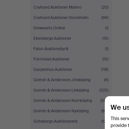
Crafoord Auktioner Malmö
(20)
Crafoord Auktioner Stockholm
(96)
Dreweatts Online
(1)
Ekenbergs Auktioner
(15)
Falun Auktionsbyrå
(1)
Formstad Auktioner
(15)
Garpenhus Auktioner
(118)
Gomér & Andersson Jönköping
(4)
Gomér & Andersson Linköping
(325)
Gomér & Andersson Norrköping
(132)
We us
Gomér & Andersson Nyköping
(85)
This ser
Göteborgs Auktionsverk
(131)
provide 