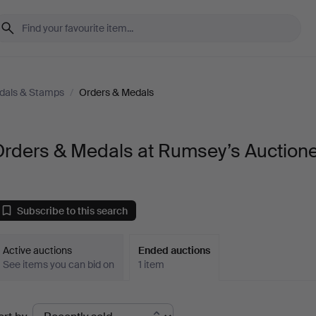
dals & Stamps
/
Orders & Medals
Orders & Medals at Rumsey’s Auction
Subscribe to this search
Active auctions
Ended auctions
See items you can bid on
1 item
Ended