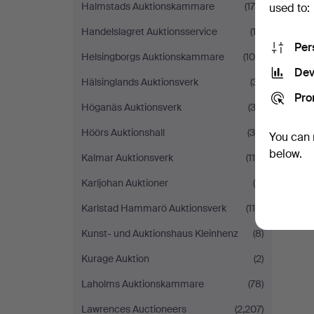
Halmstads Auktionskammare
(179)
used to:
Handelslagret Auktionsservice
(13)
Per
Helsingborgs Auktionskammare
(105)
Dev
Hälsinglands Auktionsverk
(31)
Pro
Höganäs Auktionsverk
(32)
Höörs Auktionshall
(39)
You can 
below.
Kalmar Auktionsverk
(114)
Karljohan Auktioner
(8)
Karlstad Hammarö Auktionsverk
(110)
Kunst- und Auktionshaus Kleinhenz
(8)
Kurage Auktion
(2)
Laholms Auktionskammare
(78)
Lawrences Auctioneers
(2,207)