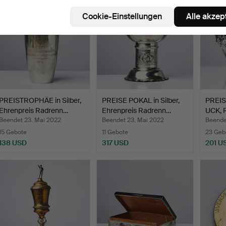
Cookie-Einstellungen
Alle akzep
PREISTROPHÄE in Silber,
PREISE POKAL in Silber,
PREIS
Ehrenpreis Radrenn…
Ehrenpreis Radrenn…
UCK, 
Beendet 23. Mai 2022
Beendet 23. Mai 2022
Beende
15 Gebote
11 Gebote
23 Geb
138 USD
317 USD
201 U