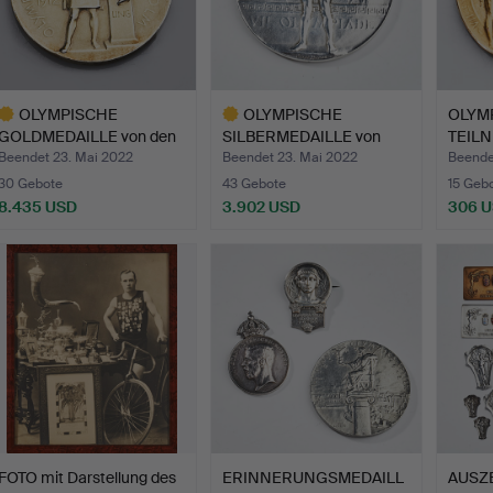
OLYMPISCHE
OLYMPISCHE
OLYM
GOLDMEDAILLE von den
SILBERMEDAILLE von
TEIL
Olympische…
Antwerpen 19…
Antwe
Beendet 23. Mai 2022
Beendet 23. Mai 2022
Beende
30 Gebote
43 Gebote
15 Geb
8.435 USD
3.902 USD
306 
usgewähltes
Ausgewähltes
bjekt
Objekt
FOTO mit Darstellung des
ERINNERUNGSMEDAILL
AUSZ