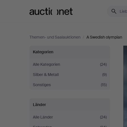
Auctionet.com
Themen- und Saalauktionen
/
A Swedish olympian
A
Kategorien
Swedish
Alle Kategorien
(24)
Silber & Metall
(9)
olympian
Sonstiges
(15)
Länder
Alle Länder
(24)