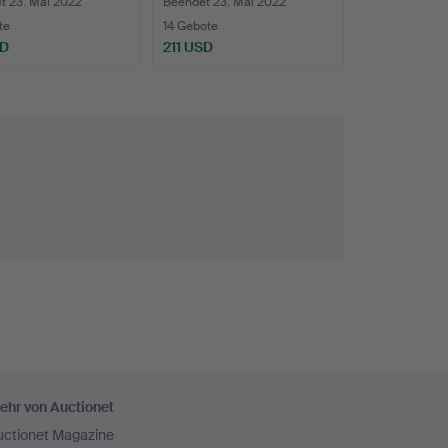
Schal…
t 23. Mai 2022
Beendet 23. Mai 2022
te
14 Gebote
SD
211 USD
ehr von Auctionet
uctionet Magazine