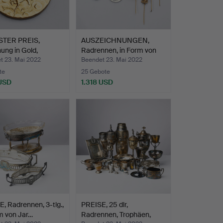
STER PREIS,
AUSZEICHNUNGEN,
hung in Gold,
Radrennen, in Form von
nne…
Med…
t 23. Mai 2022
Beendet 23. Mai 2022
te
25 Gebote
 USD
1.318 USD
hltes
, Radrennen, 3-tlg.,
PREISE, 25 dlr,
m von Jar…
Radrennen, Trophäen,