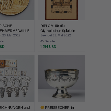
PISCHE
DIPLOM, für die
NEHMERMEDAILLE,
Olympischen Spiele in
rpen 1…
Stoc…
t 23. Mai 2022
Beendet 23. Mai 2022
ote
45 Gebote
USD
1.514 USD
EICHNUNGEN und
PREISBECHER, in