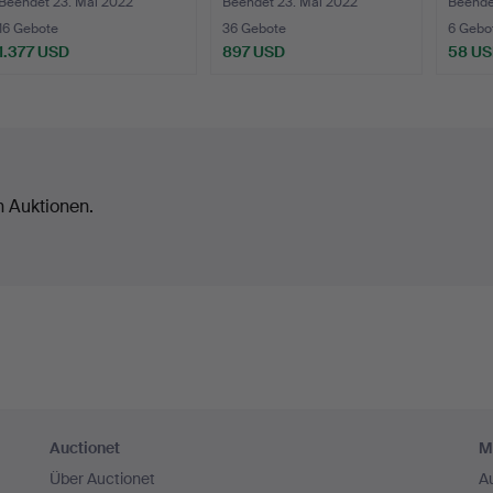
Radrenne…
Radrennen, Meda…
Beendet 23. Mai 2022
Beendet 23. Mai 2022
Beende
16 Gebote
36 Gebote
6 Gebo
1.377 USD
897 USD
58 U
n Auktionen.
Auctionet
M
Über Auctionet
A