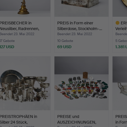
PREISBECHER in
PREIS in Form einer
ER
Neusilber, Radrennen,
Silberdose, Stockholm-…
Verlei
Eskil…
Radre
Beendet 23. Mai 2022
Beendet 23. Mai 2022
Beende
17 Gebote
10 Gebote
5 Gebo
127 USD
69 USD
1.381
Ausgewä
Objekt
PREISTROPHÄEN in
PREISE und
PREISE
Silber 24 Stück,
AUSZEICHNUNGEN,
in For