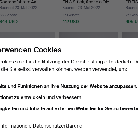
Radrennfahrers Ax…
EN 3 Stück, über die Oly…
PREISE
Beendet 23. Mai 2022
Beendet 23. Mai 2022
Beende
33 Gebote
27 Gebote
27 Geb
344 USD
412 USD
495 
erwenden Cookies
ookies sind für die Nutzung der Dienstleistung erforderlich. D
 die Sie selbst verwalten können, werden verwendet, um:
alte und Funktionen an Ihre Nutzung der Website anzupassen.
tionet zu entwickeln und verbessern.
PREISTROPHÄE in Silber,
PREISBECHER in Silber,
PREI
Ehrenpreis für den…
Detail in Emaille, …
2 in S
igkeiten und Inhalte auf externen Websites für Sie zu bewerb
Beendet 23. Mai 2022
Beendet 23. Mai 2022
Beende
13 Gebote
13 Gebote
9 Gebo
275 USD
211 USD
90 U
Informationen:
Datenschutzerklärung