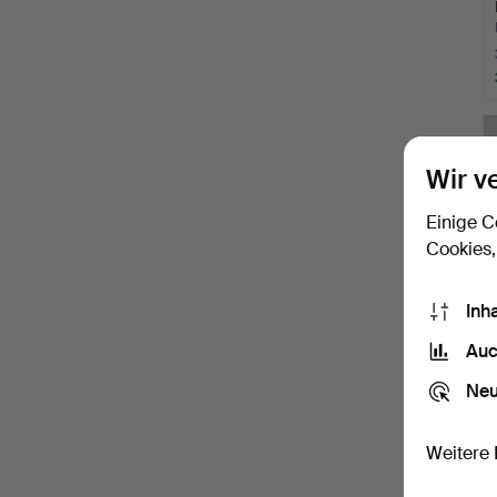
Wir v
Einige C
Cookies,
Inh
Auc
Neu
Weitere 