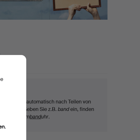
ie
chtipps
Wir suchen automatisch nach Teilen von
Begriffen. Geben Sie z.B.
band
ein, finden
wir auch
Arm
band
uhr
.
en.