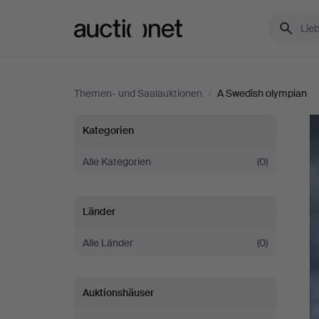
Auctionet.com
Themen- und Saalauktionen
/
A Swedish olympian
A
Kategorien
Swedish
Alle Kategorien
(0)
olympian
Länder
Alle Länder
(0)
Auktionshäuser