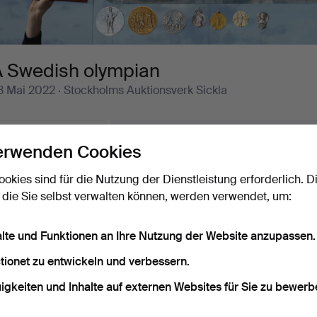
A Swedish olympian
3 Mai 2022
· Stockholms Auktionsverk Sickla
Laufende Auktionen
Endpreise
erwenden Cookies
0 Objekte
Unser Archiv mit über 4 470 000 Objekten
ookies sind für die Nutzung der Dienstleistung erforderlich. D
aufende
 die Sie selbst verwalten können, werden verwendet, um:
ir haben leider keine Objekte, die mit Ihrer Suche
Su
uktionen
bereinstimmen.
alte und Funktionen an Ihre Nutzung der Website anzupassen.
tionet zu entwickeln und verbessern.
igkeiten und Inhalte auf externen Websites für Sie zu bewerb