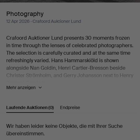
Photography
12 Apr 2026
· Crafoord Auktioner Lund
Crafoord Auktioner Lund presents 30 moments frozen
in time through the lenses of celebrated photographers.
The selection is carefully curated and at the same time
refreshingly varied. Hans Hammarskiöld is shown
alongside Nan Goldin, Henri Cartier-Bresson beside
Christer Strömholm, and Gerry Johansson next to Henry
Buergel Goodwin.
Mehr anzeigen
Two works by Esko Männikkö from his 1990s period are
natural highlights, as are John Coplans' idiosyncratic
nude studies.
Laufende Auktionen
(0)
Endpreise
Welcome to Crafoord Auktioner Lund!
Laufende
Wir haben leider keine Objekte, die mit Ihrer Suche
übereinstimmen.
Auktionen