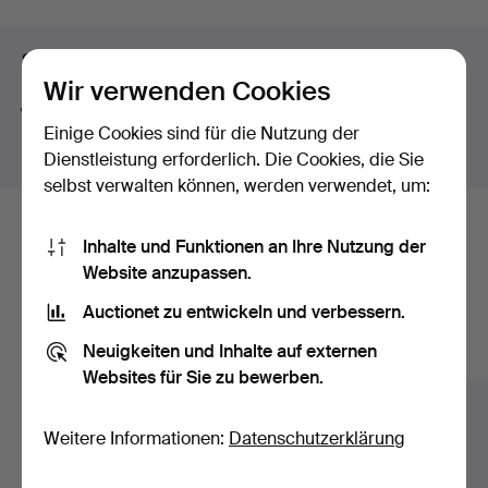
Suchtipps
Wir verwenden Cookies
Wir suchen automatisch nach Teilen von Begriffen.
Einige Cookies sind für die Nutzung der
Geben Sie z.B.
band
ein, finden wir auch
Arm
band
uhr
.
Dienstleistung erforderlich. Die Cookies, die Sie
selbst verwalten können, werden verwendet, um:
Hier sind Objekte aus unserem
Inhalte und Funktionen an Ihre Nutzung der
Website anzupassen.
Archiv, die mit Ihrer Suche
Auctionet zu entwickeln und verbessern.
übereinstimmen.
Neuigkeiten und Inhalte auf externen
Alle Objekte anzeigen
Websites für Sie zu bewerben.
Weitere Informationen:
Datenschutzerklärung