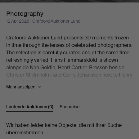
Photography
12 Apr 2026
· Crafoord Auktioner Lund
Crafoord Auktioner Lund presents 30 moments frozen
in time through the lenses of celebrated photographers.
The selection is carefully curated and at the same time
refreshingly varied. Hans Hammarskiöld is shown
alongside Nan Goldin, Henri Cartier-Bresson beside
Christer Strömholm, and Gerry Johansson next to Henry
Buergel Goodwin.
Mehr anzeigen
Two works by Esko Männikkö from his 1990s period are
natural highlights, as are John Coplans' idiosyncratic
nude studies.
Laufende Auktionen
(0)
Endpreise
Welcome to Crafoord Auktioner Lund!
Laufende
Wir haben leider keine Objekte, die mit Ihrer Suche
übereinstimmen.
Auktionen