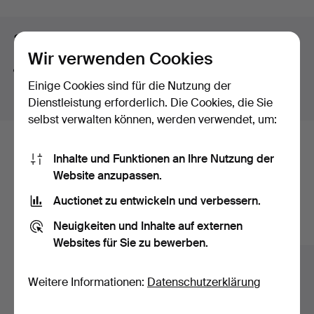
Suchtipps
Wir verwenden Cookies
Wir suchen automatisch nach Teilen von Begriffen.
Einige Cookies sind für die Nutzung der
Geben Sie z.B.
band
ein, finden wir auch
Arm
band
uhr
.
Dienstleistung erforderlich. Die Cookies, die Sie
selbst verwalten können, werden verwendet, um:
Hier sind Objekte aus unserem
Inhalte und Funktionen an Ihre Nutzung der
Website anzupassen.
Archiv, die mit Ihrer Suche
Auctionet zu entwickeln und verbessern.
übereinstimmen.
Neuigkeiten und Inhalte auf externen
Alle Objekte anzeigen
Websites für Sie zu bewerben.
Weitere Informationen:
Datenschutzerklärung