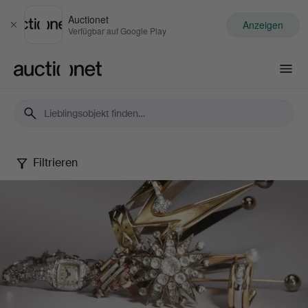
Auctionet
Anzeigen
Schließen
Verfügbar auf Google Play
Auctionet.com
Filtrieren
Jewels
Online