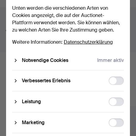
button-shaped bouton pearl – a small masterpiece in its
Unten werden die verschiedenen Arten von
own right. And then there is a truly exquisite ring by Jarl
Cookies angezeigt, die auf der Auctionet-
Suchtipps
Sandin featuring a brilliant-cut diamond of no less than
Plattform verwendet werden. Sie können wählen,
3.62 ct.
zu welchen Arten Sie Ihre Zustimmung geben.
Wir suchen automatisch nach Teilen von Begriffen.
Once again, welcome to Stockholms Auktionsverk and
Geben Sie z.B.
band
ein, finden wir auch
Arm
band
uhr
.
Lilla smyckeskvalitén!
Weitere Informationen:
Datenschutzerklärung
Notwendige Cookies
Immer aktiv
Hier sind Objekte aus unserem
Archiv, die mit Ihrer Suche
Function
Verbessertes Erlebnis
storage
übereinstimmen.
Alle Objekte anzeigen
Statistic
Leistung
storage
Ad
Marketing
storage