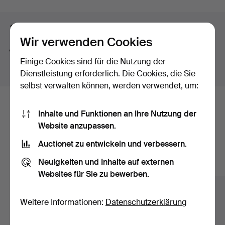
button-shaped bouton pearl – a small masterpiece in its
own right. And then there is a truly exquisite ring by Jarl
Suchtipps
Sandin featuring a brilliant-cut diamond of no less than
Wir verwenden Cookies
3.62 ct.
Wir suchen automatisch nach Teilen von Begriffen.
Once again, welcome to Stockholms Auktionsverk and
Einige Cookies sind für die Nutzung der
Geben Sie z.B.
band
ein, finden wir auch
Arm
band
uhr
.
Lilla smyckeskvalitén!
Dienstleistung erforderlich. Die Cookies, die Sie
selbst verwalten können, werden verwendet, um:
Hier sind Objekte aus unserem
Inhalte und Funktionen an Ihre Nutzung der
Website anzupassen.
Archiv, die mit Ihrer Suche
Auctionet zu entwickeln und verbessern.
übereinstimmen.
Neuigkeiten und Inhalte auf externen
Alle Objekte anzeigen
Websites für Sie zu bewerben.
Weitere Informationen:
Datenschutzerklärung