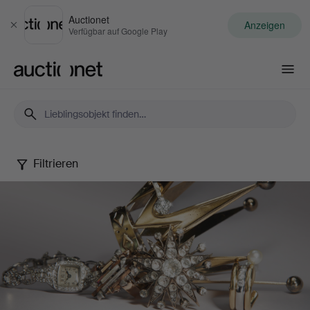
Auctionet
Anzeigen
Schließen
Verfügbar auf Google Play
Auctionet.com
Filtrieren
Jewels
Online