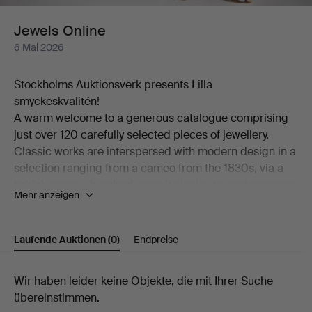
Jewels Online
6 Mai 2026
Stockholms Auktionsverk presents Lilla
smyckeskvalitén!
A warm welcome to a generous catalogue comprising
just over 120 carefully selected pieces of jewellery.
Classic works are interspersed with modern design in a
selection ranging from a cameo from the 1830s, via a
bridal crown a hundred years its junior, to contemporary
Mehr anzeigen
pieces by among others Georg Jensen and Wiwen
Nilsson.
Among the many highlights of the auction is a ring in
Laufende Auktionen
(0)
Endpreise
18K gold, designed by Theresia Hvorslev and set with
an abundance of brilliant-cut diamonds. Also worthy of
Laufende
Wir haben leider keine Objekte, die mit Ihrer Suche
mention is a brooch from the distinguished house of W.
übereinstimmen.
A. Bolin in platinum, set with a cultured, beautifully
Auktionen