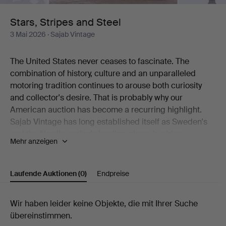
Stars, Stripes and Steel
3 Mai 2026
· Sajab Vintage
The United States never ceases to fascinate. The
combination of history, culture and an unparalleled
motoring tradition continues to arouse both curiosity
and collector's desire. That is probably why our
American auction has become a recurring highlight.
Sajab Vintage has long established itself as Sweden's
and the Nordic region's leading player in older
Mehr anzeigen
American motorcycles and classic vehicles. Twice a
year we collect all of this in our themed auction Stars,
Stripes and Steel. Simply an auction for those who like
Laufende Auktionen
(0)
Endpreise
American.
Before each auction it is impossible to fully predict what
Laufende
Wir haben leider keine Objekte, die mit Ihrer Suche
will come in. This time the focus has fallen on three
übereinstimmen.
Auktionen