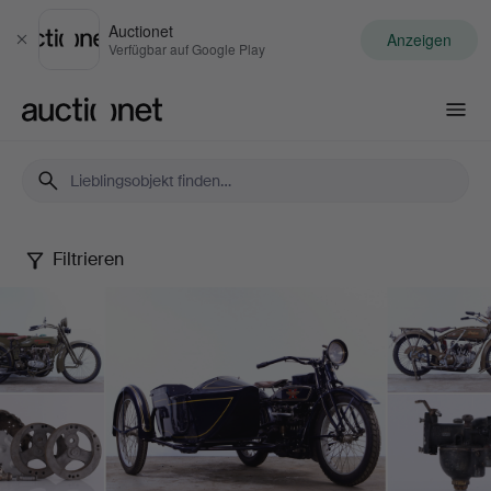
Auctionet
Anzeigen
Schließen
Verfügbar auf Google Play
Auctionet.com
Filtrieren
Stars,
Stripes
and
Steel