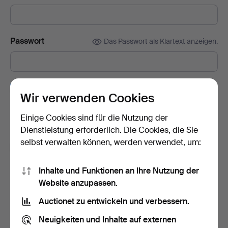
Passwort
Das Passwort als Klartext anzeigen.
Abonnieren Sie den Auctionet-Newsletter.
(freiwillig)
Wir verwenden Cookies
Mit u. a. Expertentipps, ausgewählten Objekten und Inspiration.
Sie können das Abonnement ganz einfach beenden, falls Sie
Einige Cookies sind für die Nutzung der
nicht mehr interessiert sind.
Dienstleistung erforderlich. Die Cookies, die Sie
selbst verwalten können, werden verwendet, um:
Ich bin über 18 Jahre alt und akzeptiere
die
Nutzungsbedingungen
und bestätige, dass ich
die
Inhalte und Funktionen an Ihre Nutzung der
Datenschutzerklärung
zur Kenntnis genommen habe.
Website anzupassen.
Auctionet zu entwickeln und verbessern.
Konto erstellen
Neuigkeiten und Inhalte auf externen