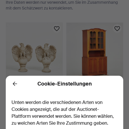
Ihre Daten werden nur verwendet, um Sie im Zusammenhang
mit dem Schätzwert zu kontaktieren.
Objekt
Cookie-Einstellungen
SKULPTUREN. 1 Paar, Adler,
VITRINENSCHRANK,
Back
Beton, baluster…
zweiteilig, Birnbaum, Gla…
4 Min 58 Sek
26 Min
Unten werden die verschiedenen Arten von
20 Gebote
4 Gebote
Cookies angezeigt, die auf der Auctionet-
264 USD
64 USD
Plattform verwendet werden. Sie können wählen,
zu welchen Arten Sie Ihre Zustimmung geben.