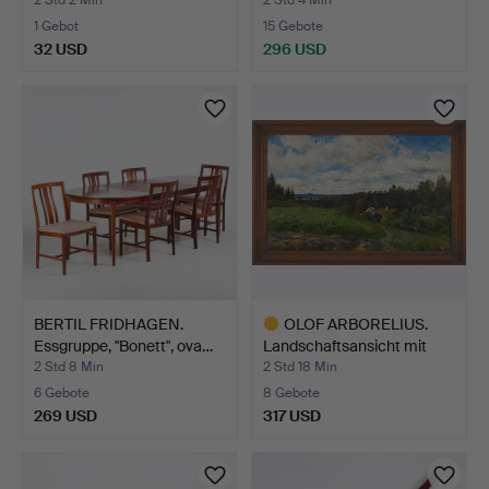
1 Gebot
15 Gebote
32 USD
296 USD
BERTIL FRIDHAGEN.
OLOF ARBORELIUS.
Essgruppe, "Bonett", ova…
Landschaftsansicht mit
Hü…
2 Std 8 Min
2 Std 18 Min
6 Gebote
8 Gebote
269 USD
317 USD
Ausgewähltes
Objekt