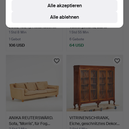
Alle akzeptieren
Alle ablehnen
KAREL KLINKENBERG
VOLKSTRACHT. 7 Teile,
(1852-1924), Holländisch…
Västergötland, u.a. …
1 Std 8 Min
1 Std 55 Min
1 Gebot
6 Gebote
106 USD
64 USD
ANIKA REUTERSWÄRD.
VITRINENSCHRANK,
Sofa, "Morris", für Fog…
Eiche, geschnitztes Dekor…
2 Std 2 Min
2 Std 4 Min