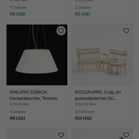
17 Gebote
2 Gebote
116 USD
85 USD
PHILIPPE STARCK.
SITZGRUPPE. 3-tlg., im
Deckenleuchte, "Romeo
gustavianischen Sti…
Sof…
3 Std 8 Min
3 Std 10 Min
4 Gebote
Schätzwert
48 USD
159 USD