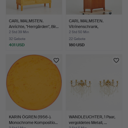
CARL MALMSTEN.
CARL MALMSTEN.
Anrichte, "Herrgården", Bir…
Vitrinenschrank,
"Undantage…
2 Std 39 Min
2 Std 50 Min
32 Gebote
22 Gebote
401 USD
180 USD
KARIN ÖGREN (1956-).
WANDLEUCHTER, 1 Paar,
Monochrome Kompositio…
vergoldetes Metall, …
3 Std 1 Min
3 Std 5 Min