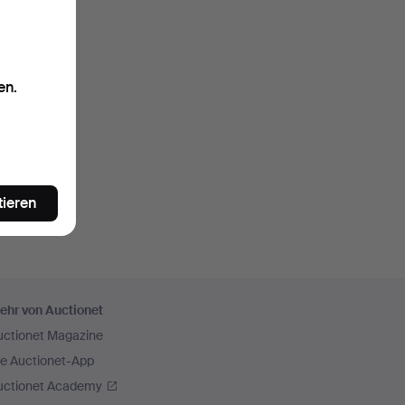
en.
tieren
ehr von Auctionet
uctionet Magazine
ie Auctionet-App
uctionet Academy