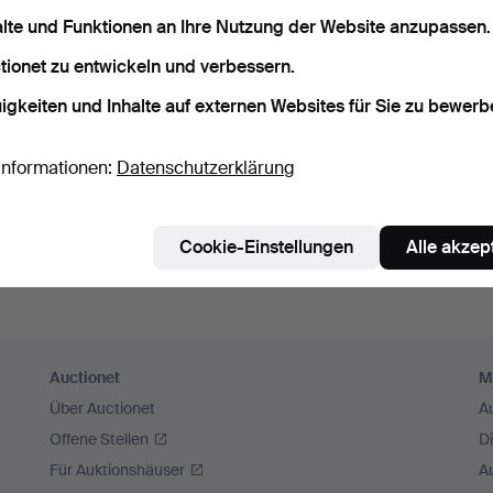
sswort speichern
alte und Funktionen an Ihre Nutzung der Website anzupassen.
tionet zu entwickeln und verbessern.
Einloggen
igkeiten und Inhalte auf externen Websites für Sie zu bewerb
oder hier via Facebook einloggen
Informationen:
Datenschutzerklärung
Weiter mit Facebook
Cookie-Einstellungen
Alle akzep
Auctionet
M
Über Auctionet
A
Offene Stellen
D
Für Auktionshäuser
A