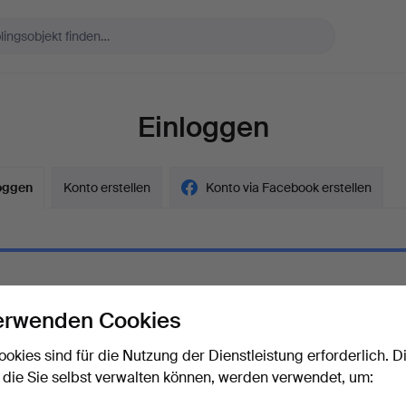
Einloggen
oggen
Konto erstellen
Konto via Facebook erstellen
erwenden Cookies
ort
Das Passwort als Klartext a
ookies sind für die Nutzung der Dienstleistung erforderlich. D
 die Sie selbst verwalten können, werden verwendet, um:
rt vergessen?