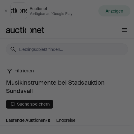
Auctionet
Anzeigen
Schließen
Verfügbar auf Google Play
Auctionet.com
Filtrieren
Musikinstrumente
Musikinstrumente bei Stadsauktion
bei
Sundsvall
Stadsauktion
Suche speichern
Sundsvall
Laufende Auktionen
(1)
Endpreise