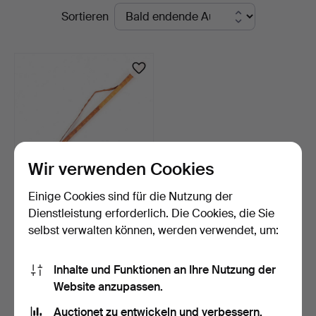
Laufende
Sortieren
Auktionen
Wir verwenden Cookies
Einige Cookies sind für die Nutzung der
BIRKENRINDENHORN, 20.
Dienstleistung erforderlich. Die Cookies, die Sie
Jahrhundert.
selbst verwalten können, werden verwendet, um:
3 Tage
1 Gebot
32 USD
Inhalte und Funktionen an Ihre Nutzung der
Website anzupassen.
Suche speichern
Auctionet zu entwickeln und verbessern.