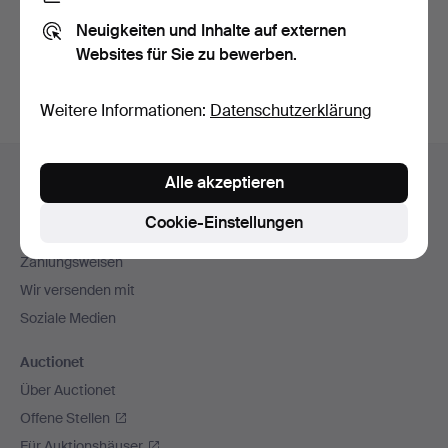
Sie können auch in
Beendete Auktionen aus unserem
Neuigkeiten und Inhalte auf externen
Archiv
suchen.
Websites für Sie zu bewerben.
Weitere Informationen:
Datenschutzerklärung
Fußzeilen-
Hilfe und Kontakt
Alle akzeptieren
Navigation
Kontakt mit dem Support aufnehmen
Cookie-Einstellungen
Alle Auktionshäuser
Zahlungsweisen
Wir versenden mit
Soziale Medien
Auctionet
Über Auctionet
Offene Stellen
Für Auktionshäuser