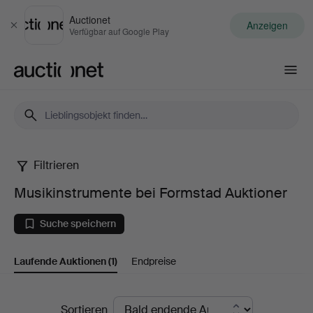
Auctionet
Anzeigen
Schließen
Verfügbar auf Google Play
Auctionet.com
Filtrieren
Musikinstrumente
Musikinstrumente bei Formstad Auktioner
bei
Suche speichern
Formstad
Laufende Auktionen
(1)
Endpreise
Auktioner
Laufende
Sortieren