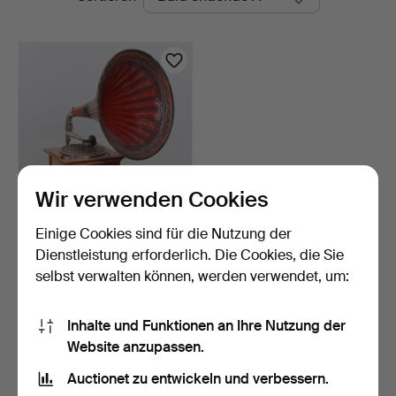
Auktionen
Wir verwenden Cookies
Einige Cookies sind für die Nutzung der
TRICHTERGRAMMOPHO
N, 19./20. Jahrhundert.
Dienstleistung erforderlich. Die Cookies, die Sie
15 Tage
selbst verwalten können, werden verwendet, um:
Schätzwert
211 USD
Inhalte und Funktionen an Ihre Nutzung der
Website anzupassen.
Suche speichern
Auctionet zu entwickeln und verbessern.
Sie können auch in
Beendete Auktionen aus unserem