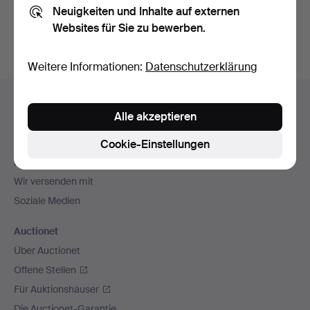
Neuigkeiten und Inhalte auf externen
Archiv
suchen.
Websites für Sie zu bewerben.
Weitere Informationen:
Datenschutzerklärung
Fußzeilen-
Hilfe und Kontakt
Navigation
Alle akzeptieren
Kontakt mit dem Support aufnehmen
Alle Auktionshäuser
Cookie-Einstellungen
Zahlungsweisen
Wir versenden mit
Soziale Medien
Auctionet
Über Auctionet
Offene Stellen
Für Auktionshäuser
Die Auctionet-Garantie