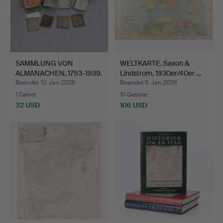
SAMMLUNG VON
WELTKARTE. Saxon &
ALMANACHEN, 1753-1939.
Lindstrom, 1930er/40er …
Ungefä…
Beendet 10. Jan 2026
Beendet 9. Jan 2026
1 Gebot
15 Gebote
32 USD
106 USD