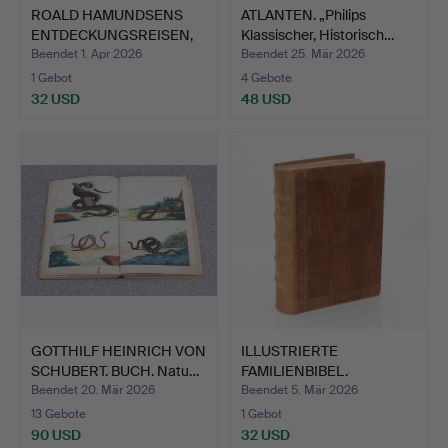
ROALD HAMUNDSENS
ATLANTEN. „Philips
ENTDECKUNGSREISEN,
Klassischer, Historisch…
BANDS …
Beendet 1. Apr 2026
Beendet 25. Mär 2026
1 Gebot
4 Gebote
32 USD
48 USD
GOTTHILF HEINRICH VON
ILLUSTRIERTE
SCHUBERT. BUCH. Natu…
FAMILIENBIBEL.
Komplette fran…
Beendet 20. Mär 2026
Beendet 5. Mär 2026
13 Gebote
1 Gebot
90 USD
32 USD