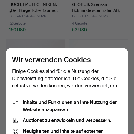
BUCH, BAUTECHNIKEN.
GLOBUS. Svenska
„Der Bürgerliche Baume…
Bokhandelscentralen AB,
St…
Beendet 24. Jan 2026
Beendet 21. Jan 2026
12 Gebote
4 Gebote
150 USD
53 USD
Wir verwenden Cookies
Einige Cookies sind für die Nutzung der
Dienstleistung erforderlich. Die Cookies, die Sie
selbst verwalten können, werden verwendet, um:
Inhalte und Funktionen an Ihre Nutzung der
LITERATUR ZUR
LÄNDERCHRONIKEN,
Website anzupassen.
LANDESCHRONIK,
DREI BÄNDE. Die
DREI+EIN STCK.
Geschicht…
Beendet 17. Jan 2026
Beendet 13. Jan 2026
Auctionet zu entwickeln und verbessern.
9 Gebote
7 Gebote
85 USD
85 USD
Neuigkeiten und Inhalte auf externen