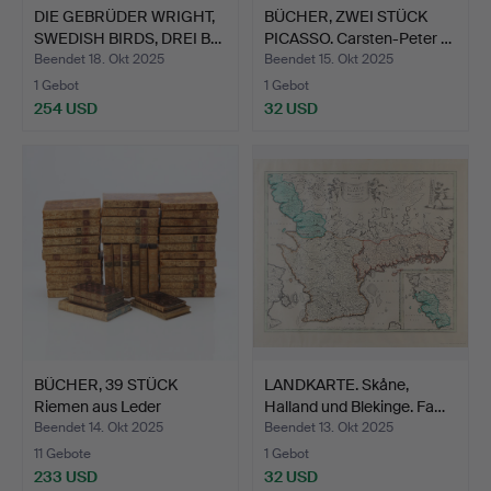
DIE GEBRÜDER WRIGHT,
BÜCHER, ZWEI STÜCK
SWEDISH BIRDS, DREI B…
PICASSO. Carsten-Peter …
Beendet 18. Okt 2025
Beendet 15. Okt 2025
1 Gebot
1 Gebot
254 USD
32 USD
BÜCHER, 39 STÜCK
LANDKARTE. Skåne,
Riemen aus Leder
Halland und Blekinge. Fa…
Rosseau,…
Beendet 14. Okt 2025
Beendet 13. Okt 2025
11 Gebote
1 Gebot
233 USD
32 USD