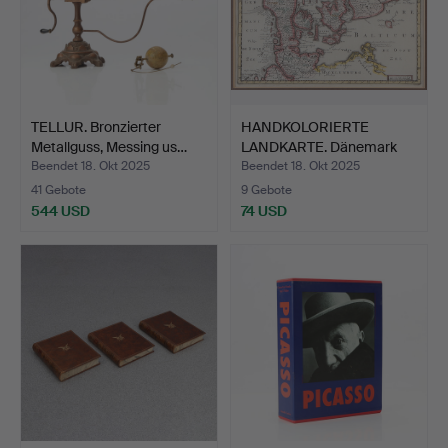
TELLUR. Bronzierter
HANDKOLORIERTE
Metallguss, Messing us…
LANDKARTE. Dänemark
und Skå…
Beendet 18. Okt 2025
Beendet 18. Okt 2025
41 Gebote
9 Gebote
544 USD
74 USD