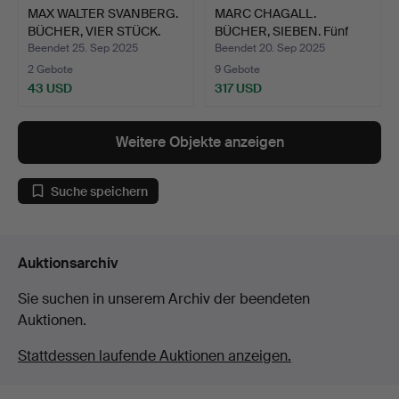
MAX WALTER SVANBERG.
MARC CHAGALL.
BÜCHER, VIER STÜCK.
BÜCHER, SIEBEN. Fünf
davon m…
Beendet 25. Sep 2025
Beendet 20. Sep 2025
2 Gebote
9 Gebote
43 USD
317 USD
Weitere Objekte anzeigen
Suche speichern
Auktionsarchiv
Sie suchen in unserem Archiv der beendeten
Auktionen.
Stattdessen laufende Auktionen anzeigen.