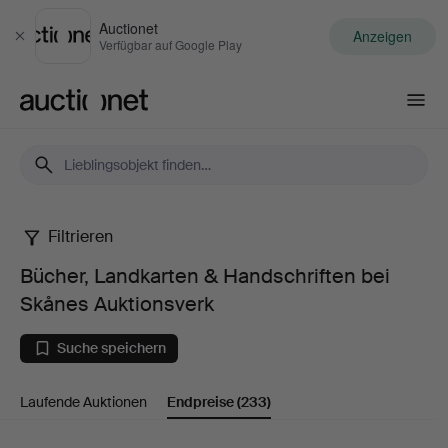
Auctionet
Anzeigen
Schließen
Verfügbar auf Google Play
Auctionet.com
Filtrieren
Bücher,
Bücher, Landkarten & Handschriften bei
Landkarten
Skånes Auktionsverk
&
Suche speichern
Handschriften
Laufende Auktionen
Endpreise
(233)
bei