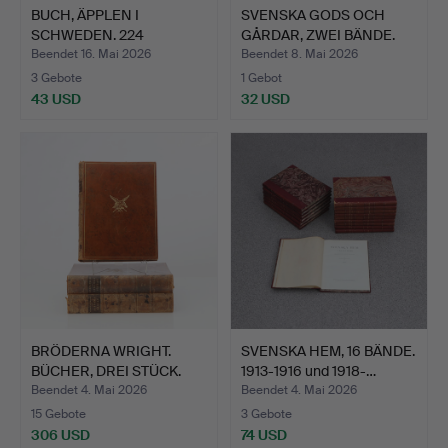
BUCH, ÄPPLEN I
SVENSKA GODS OCH
SCHWEDEN. 224
GÅRDAR, ZWEI BÄNDE.
äppelsorter i…
Herau…
Beendet 16. Mai 2026
Beendet 8. Mai 2026
3 Gebote
1 Gebot
43 USD
32 USD
BRÖDERNA WRIGHT.
SVENSKA HEM, 16 BÄNDE.
BÜCHER, DREI STÜCK.
1913-1916 und 1918-…
Svens…
Beendet 4. Mai 2026
Beendet 4. Mai 2026
15 Gebote
3 Gebote
306 USD
74 USD