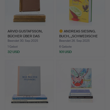
ARVID GUSTAFSSON,
ANDREAS SIESING.
BÜCHER ÜBER DAS
BUCH, „SCHWEDISCHE
WEBEN, 3…
70ER-M…
Beendet 30. Sep 2025
Beendet 26. Sep 2025
1 Gebot
6 Gebote
32 USD
101 USD
Ausgewähltes
Objekt