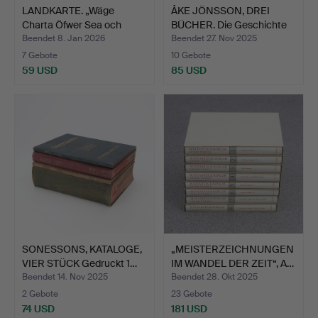
LANDKARTE. „Wäge
ÅKE JÖNSSON, DREI
Charta Öfwer Sea och
BÜCHER. Die Geschichte
Göta…
e…
Beendet 8. Jan 2026
Beendet 27. Nov 2025
7 Gebote
10 Gebote
59 USD
85 USD
SONESSONS, KATALOGE,
„MEISTERZEICHNUNGEN
VIER STÜCK Gedruckt 1…
IM WANDEL DER ZEIT“, A…
Beendet 14. Nov 2025
Beendet 28. Okt 2025
2 Gebote
23 Gebote
74 USD
181 USD