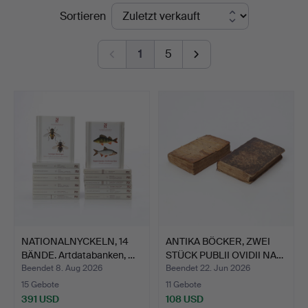
Endpreise
Sortieren
Skånes
Auktionsverk
1
5
NATIONALNYCKELN, 14
ANTIKA BÖCKER, ZWEI
BÄNDE. Artdatabanken, …
STÜCK PUBLII OVIDII NA…
Beendet 8. Aug 2026
Beendet 22. Jun 2026
15 Gebote
11 Gebote
391 USD
108 USD