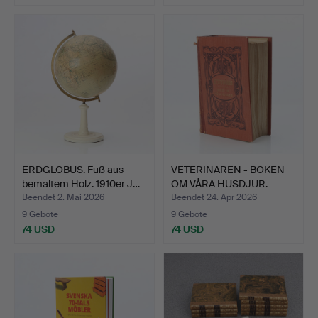
ERDGLOBUS. Fuß aus
VETERINÄREN - BOKEN
bemaltem Holz. 1910er J…
OM VÅRA HUSDJUR.
Nordi…
Beendet 2. Mai 2026
Beendet 24. Apr 2026
9 Gebote
9 Gebote
74 USD
74 USD