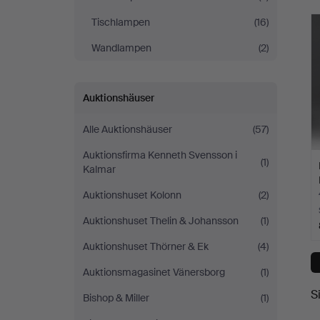
Tischlampen
(16)
Wandlampen
(2)
Auktionshäuser
Alle Auktionshäuser
(57)
Auktionsfirma Kenneth Svensson i
(1)
Kalmar
Auktionshuset Kolonn
(2)
Auktionshuset Thelin & Johansson
(1)
Auktionshuset Thörner & Ek
(4)
Auktionsmagasinet Vänersborg
(1)
S
Bishop & Miller
(1)