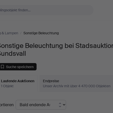
g & Lampen
/
Sonstige Beleuchtung
Sonstige Beleuchtung bei Stadsauktio
Sundsvall
Suche speichern
Laufende Auktionen
Endpreise
1 Objekt
Unser Archiv mit über 4 470 000 Objekten
aufende
ortieren
uktionen