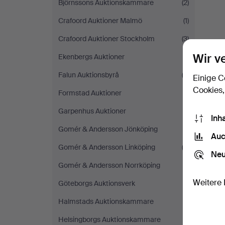
Björnssons Auktionskammare
(2)
Crafoord Auktioner Malmö
(1)
Crafoord Auktioner Stockholm
(3)
Wir v
Ekenbergs Auktioner
(1)
Falun Auktionsbyrå
(2)
Einige C
Cookies,
Formstad Auktioner
(1)
Garpenhus Auktioner
(1)
Inh
Gomér & Andersson Jönköping
(1)
Auc
Gomér & Andersson Linköping
(2)
Neu
Gomér & Andersson Norrköping
(1)
Weitere 
Göteborgs Auktionsverk
(1)
Halmstads Auktionskammare
(1)
Helsingborgs Auktionskammare
(1)