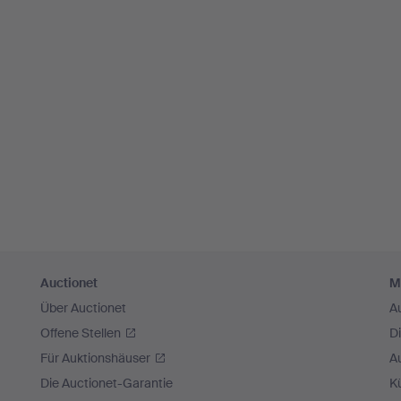
Auctionet
M
Über Auctionet
A
Offene Stellen
D
Für Auktionshäuser
A
Die Auctionet-Garantie
Kü