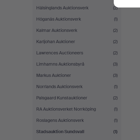
Hälsinglands Auktionsverk
(2)
Höganäs Auktionsverk
(1)
Kalmar Auktionsverk
(2)
Karljohan Auktioner
(2)
Lawrences Auctioneers
(2)
Limhamns Auktionsbyrå
(3)
Markus Auktioner
(3)
Norrlands Auktionsverk
(1)
Palsgaard Kunstauktioner
(2)
RA Auktionsverket Norrköping
(1)
Roslagens Auktionsverk
(1)
Stadsauktion Sundsvall
(1)