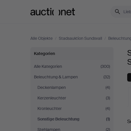
Auctionet.com
Alle Objekte
/
Stadsauktion Sundsvall
/
Beleuchtun
Sonstige
Kategorien
Beleuchtung
Alle Kategorien
(300)
Beleuchtung & Lampen
(32)
bei
Deckenlampen
(4)
Stadsauktion
Kerzenleuchter
(3)
Sundsvall
Kronleuchter
(4)
L
Sonstige Beleuchtung
(1)
S
A
Stehlampen
(2)