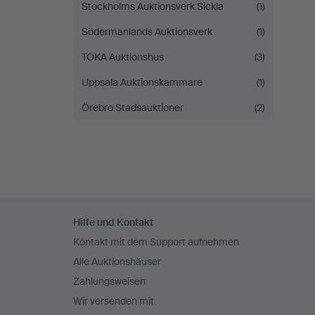
Stockholms Auktionsverk Sickla
(1)
Södermanlands Auktionsverk
(1)
TOKA Auktionshus
(3)
Uppsala Auktionskammare
(1)
Örebro Stadsauktioner
(2)
Fußzeilen-
Hilfe und Kontakt
Navigation
Kontakt mit dem Support aufnehmen
Alle Auktionshäuser
Zahlungsweisen
Wir versenden mit