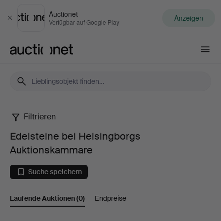
Auctionet
Anzeigen
Schließen
Verfügbar auf Google Play
Auctionet.com
Filtrieren
Edelsteine
Edelsteine bei Helsingborgs
bei
Auktionskammare
Helsingborgs
Suche speichern
Auktionskammare
Laufende Auktionen
(0)
Endpreise