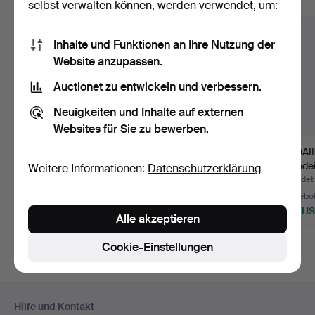
Alle Objekte anzeigen
selbst verwalten können, werden verwendet, um:
Inhalte und Funktionen an Ihre Nutzung der
Website anzupassen.
Auctionet zu entwickeln und verbessern.
Neuigkeiten und Inhalte auf externen
Websites für Sie zu bewerben.
GEODEN, 4 Stück.
EDELSTEINE, Malachit,
MEDAILL
Rosenquarz, Tigeraug…
A. Jadei
Weitere Informationen:
Datenschutzerklärung
Beendet 7. Jul 2026
Beendet 17. Okt 2025
Beendet 
1 Gebot
30 Gebote
29 Gebo
32 USD
385 USD
445 U
Alle akzeptieren
Cookie-Einstellungen
Fußzeilen-
Hilfe und Kontakt
Navigation