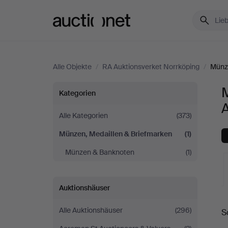
Auctionet.com
Alle Objekte
/
RA Auktionsverket Norrköping
/
Münze
Münzen,
Kategorien
A
Medaillen
Alle Kategorien
(373)
Münzen, Medaillen & Briefmarken
(1)
&
Münzen & Banknoten
(1)
Briefmarken
bei
Auktionshäuser
L
RA
Alle Auktionshäuser
(296)
S
A