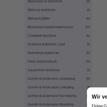
Batemans of Stamford
(3)
Bidstrup Auktioner
(1)
Bishop & Miller
(5)
Björnssons Auktionskammare
(17)
Chalkwell Auctions
(5)
Crafoord Auktioner Lund
(1)
Ekenbergs Auktioner
(5)
Falun Auktionsbyrå
(11)
Garpenhus Auktioner
(1)
Gomér & Andersson Jönköping
(9)
Gomér & Andersson Linköping
(1)
Wir v
Gomér & Andersson Norrköping
(5)
Gomér & Andersson Nyköping
(3)
Einige C