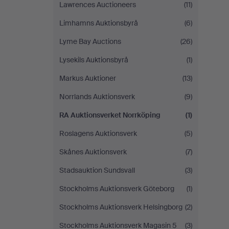
Lawrences Auctioneers
(11)
Limhamns Auktionsbyrå
(6)
Lyme Bay Auctions
(26)
Lysekils Auktionsbyrå
(1)
Markus Auktioner
(13)
Norrlands Auktionsverk
(9)
RA Auktionsverket Norrköping
(1)
Roslagens Auktionsverk
(5)
Skånes Auktionsverk
(7)
Stadsauktion Sundsvall
(3)
Stockholms Auktionsverk Göteborg
(1)
Stockholms Auktionsverk Helsingborg
(2)
Stockholms Auktionsverk Magasin 5
(3)