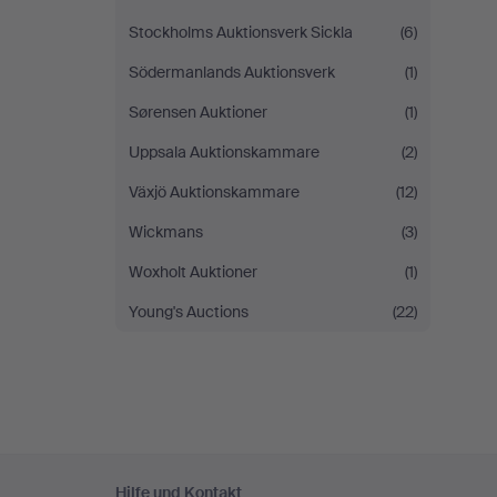
Stockholms Auktionsverk Sickla
(6)
Södermanlands Auktionsverk
(1)
Sørensen Auktioner
(1)
Uppsala Auktionskammare
(2)
Växjö Auktionskammare
(12)
Wickmans
(3)
Woxholt Auktioner
(1)
Young's Auctions
(22)
Fußzeilen-
Hilfe und Kontakt