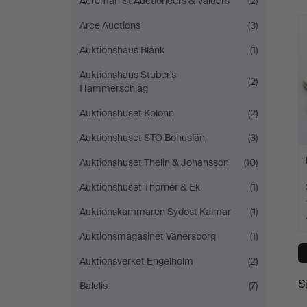
Acreman St Auctioneers & Valuers
(2)
Auktionsverket
Arce Auctions
(3)
Norrköping
Auktionshaus Blank
(1)
Auktionshaus Stuber's
(2)
Hammerschlag
Auktionshuset Kolonn
(2)
Auktionshuset STO Bohuslän
(3)
Auktionshuset Thelin & Johansson
(10)
Auktionshuset Thörner & Ek
(1)
Auktionskammaren Sydost Kalmar
(1)
Auktionsmagasinet Vänersborg
(1)
Auktionsverket Engelholm
(2)
S
Balclis
(7)