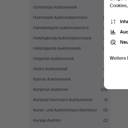
Cookies,
Göteborgs Auktionsverk
(1)
Halmstads Auktionskammare
(9)
Inh
Handelslagret Auktionsservice
(2)
Auc
Helsingborgs Auktionskammare
(3)
Neu
Hälsinglands Auktionsverk
(6)
Weitere 
Höganäs Auktionsverk
(1)
Höörs Auktionshall
(2)
Kalmar Auktionsverk
(8)
Karljohan Auktioner
(20)
Karlstad Hammarö Auktionsverk
(1)
Kunst- und Auktionshaus Kleinhenz
(3)
Kurage Auktion
(2)