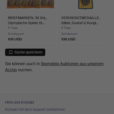
BRIEFMARKEN, 36 Stk.,
VERDIENSTMEDAILLE,
Olympische Spiele 19…
Silber, Gustaf V. Kungl…
8 Tage
9 Tage
Schätzwert
Schätzwert
106 USD
106 USD
Suche speichern
Sie können auch in
Beendete Auktionen aus unserem
Archiv
suchen.
Fußzeilen-
Hilfe und Kontakt
Navigation
Kontakt mit dem Support aufnehmen