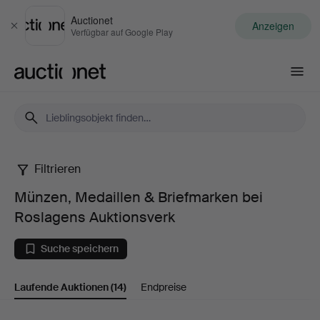
Auctionet
Anzeigen
Schließen
Verfügbar auf Google Play
Auctionet.com
Filtrieren
Münzen,
Münzen, Medaillen & Briefmarken bei
Medaillen
Roslagens Auktionsverk
&
Suche speichern
Briefmarken
Laufende Auktionen
(14)
Endpreise
bei