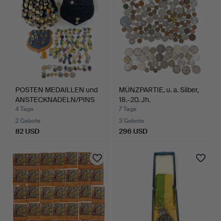
POSTEN MEDAILLEN und
MÜNZPARTIE, u. a. Silber,
ANSTECKNADELN/PINS
18.-20. Jh.
au…
4 Tage
7 Tage
2 Gebote
3 Gebote
82 USD
296 USD