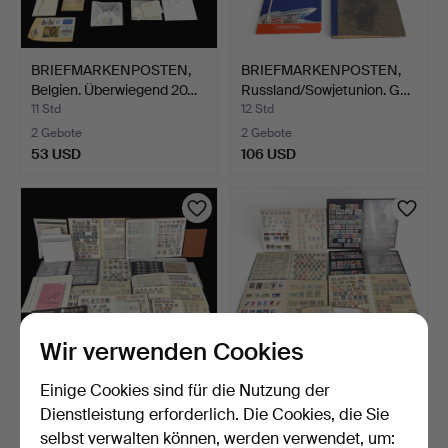
BRIEFMARKENPOSTEN,
BRIEFMARKENPOSTEN,
Belgien. Überwiegend 20…
Russland/Sowjetunion. G…
11 Std
12 Std
2 Gebote
2 Gebote
53 USD
106 USD
Wir verwenden Cookies
Einige Cookies sind für die Nutzung der
BRIEFMARKENPOSTEN,
BRIEFMARKENPOSTEN,
Dienstleistung erforderlich. Die Cookies, die Sie
Tschechoslowakei. Geste…
Bulgarien, Jugoslawien.…
selbst verwalten können, werden verwendet, um:
1 Tag
1 Tag