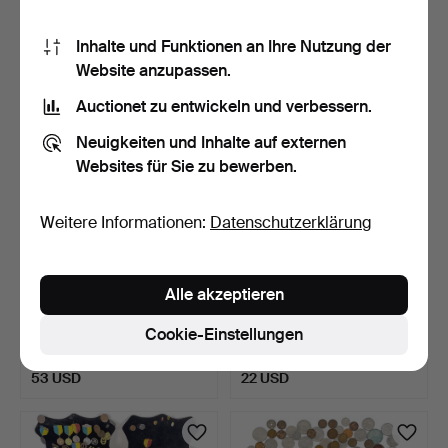
6 Gebote
2 Gebote
190 USD
53 USD
Inhalte und Funktionen an Ihre Nutzung der
Website anzupassen.
Auctionet zu entwickeln und verbessern.
Neuigkeiten und Inhalte auf externen
Websites für Sie zu bewerben.
Weitere Informationen:
Datenschutzerklärung
Alle akzeptieren
BRIEFMARKENPOSTEN,
KARL XII, Medaille, Silber,
Spanien. Überwiegend ge…
Siege und mili…
Cookie-Einstellungen
1 Tag
3 Tage
2 Gebote
1 Gebot
53 USD
22 USD