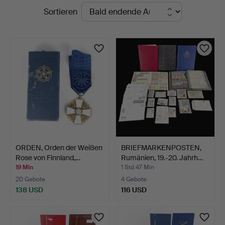
Laufende
Sortieren
Roslagens
Auktionen
Auktionsverk
ORDEN, Orden der Weißen
BRIEFMARKENPOSTEN,
Rose von Finnland,…
Rumänien, 19.-20. Jahrh…
19 Min
1 Std 47 Min
20 Gebote
4 Gebote
138 USD
116 USD