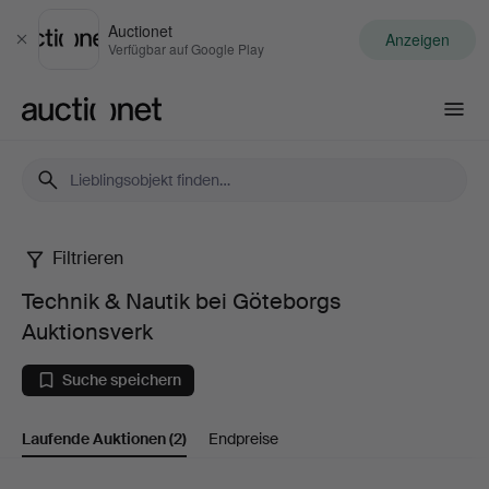
Auctionet
Anzeigen
Schließen
Verfügbar auf Google Play
Auctionet.com
Filtrieren
Technik
Technik & Nautik bei Göteborgs
&
Auktionsverk
Nautik
Suche speichern
bei
Laufende Auktionen
(2)
Endpreise
Göteborgs