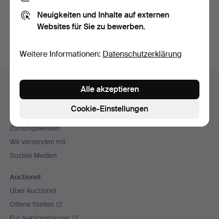
Sie können auch in
Beendete Auktionen aus unserem
Neuigkeiten und Inhalte auf externen
Archiv
suchen.
Websites für Sie zu bewerben.
Weitere Informationen:
Datenschutzerklärung
Fußzeilen-
Hilfe und Kontakt
Alle akzeptieren
Navigation
Kontakt mit dem Support aufnehmen
Cookie-Einstellungen
Alle Auktionshäuser
Zahlungsweisen
Wir versenden mit
Soziale Medien
Auctionet
Über Auctionet
Offene Stellen
Für Auktionshäuser