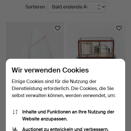
Laufende
Sortieren
Auktionsverk
Auktionen
Wir verwenden Cookies
Einige Cookies sind für die Nutzung der
SCHIFFSMODELL,
BAROGRAPH, erste Hälfte
Dienstleistung erforderlich. Die Cookies, die Sie
Segelschiff.
des 20. Jahrhunder…
selbst verwalten können, werden verwendet, um:
6 Tage
6 Tage
10 Gebote
2 Gebote
95 USD
77 USD
Inhalte und Funktionen an Ihre Nutzung der
Website anzupassen.
Suche speichern
Auctionet zu entwickeln und verbessern.