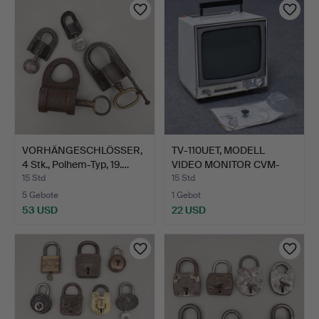
VORHÄNGESCHLÖSSER,
TV-110UET, MODELL
4 Stk., Polhem-Typ, 19.…
VIDEO MONITOR CVM-
110UET…
15 Std
15 Std
5 Gebote
1 Gebot
53 USD
22 USD