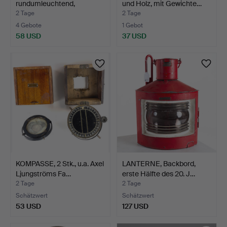
rundumleuchtend,
und Holz, mit Gewichte…
Göteborg, 20. Ja…
2 Tage
2 Tage
4 Gebote
1 Gebot
58 USD
37 USD
KOMPASSE, 2 Stk., u.a. Axel
LANTERNE, Backbord,
Ljungströms Fa…
erste Hälfte des 20. J…
2 Tage
2 Tage
Schätzwert
Schätzwert
53 USD
127 USD