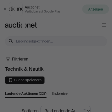
Auctionet
Anzeigen
Schließen
Verfügbar auf Google Play
Auctionet.com
Filtrieren
Technik
Technik & Nautik
&
Suche speichern
Nautik
Laufende Auktionen
(227)
Endpreise
Laufende
Sortieren