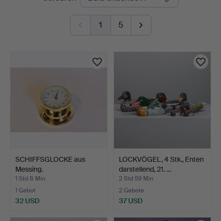
Auktionen
1
5
SCHIFFSGLOCKE aus
LOCKVÖGEL, 4 Stk., Enten
Messing.
darstellend, 21. …
1 Std 8 Min
2 Std 59 Min
1 Gebot
2 Gebote
32 USD
37 USD