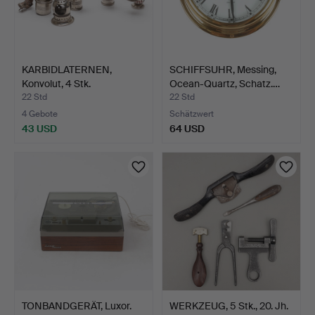
KARBIDLATERNEN,
SCHIFFSUHR, Messing,
Konvolut, 4 Stk.
Ocean-Quartz, Schatz.…
22 Std
22 Std
4 Gebote
Schätzwert
43 USD
64 USD
TONBANDGERÄT, Luxor.
WERKZEUG, 5 Stk., 20. Jh.