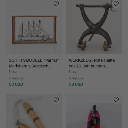
SCHIFFSMODELL, "Parma"
WERKZEUG, erste Hälfte
Mariehamn, Segelsch…
des 20. Jahrhundert…
1 Tag
1 Tag
5 Gebote
6 Gebote
53 USD
58 USD