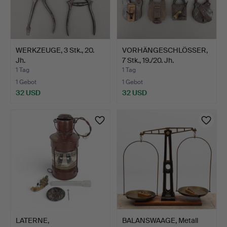
WERKZEUGE, 3 Stk., 20.
VORHÄNGESCHLÖSSER,
Jh.
7 Stk., 19./20. Jh.
1 Tag
1 Tag
1 Gebot
1 Gebot
32 USD
32 USD
LATERNE,
BALANSWAAGE, Metall