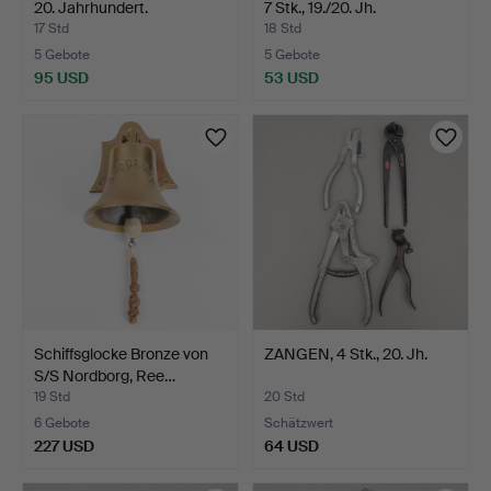
20. Jahrhundert.
7 Stk., 19./20. Jh.
17 Std
18 Std
5 Gebote
5 Gebote
95 USD
53 USD
Schiffsglocke Bronze von
ZANGEN, 4 Stk., 20. Jh.
S/S Nordborg, Ree…
19 Std
20 Std
6 Gebote
Schätzwert
227 USD
64 USD