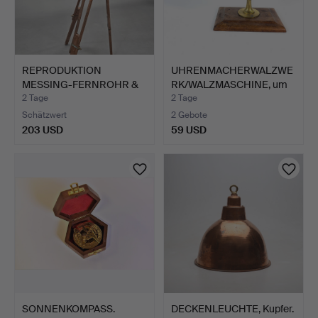
REPRODUKTION
UHRENMACHERWALZWE
MESSING-FERNROHR &
RK/WALZMASCHINE, um
STATIV.
1900.
2 Tage
2 Tage
Schätzwert
2 Gebote
203 USD
59 USD
SONNENKOMPASS.
DECKENLEUCHTE, Kupfer.