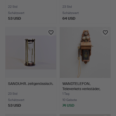
22 Std
23 Std
Schätzwert
Schätzwert
53 USD
64 USD
SANDUHR. zeitgenössisch.
WANDTELEFON,
Televerkets verkstäder,
Stock…
23 Std
1 Tag
Schätzwert
10 Gebote
53 USD
74 USD