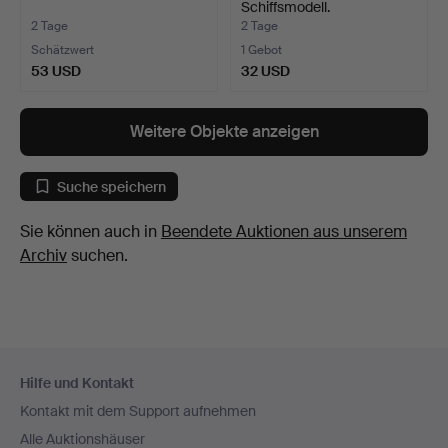
Schiffsmodell.
2 Tage
2 Tage
Schätzwert
1 Gebot
53 USD
32 USD
Weitere Objekte anzeigen
Suche speichern
Sie können auch in
Beendete Auktionen aus unserem
Archiv
suchen.
Fußzeilen-
Hilfe und Kontakt
Navigation
Kontakt mit dem Support aufnehmen
Alle Auktionshäuser