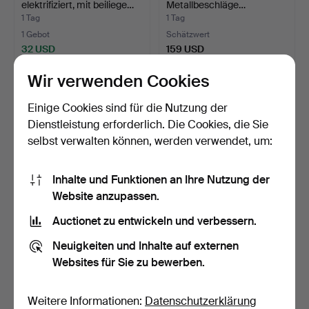
elektrifiziert, mit beiliege…
Metallbeschläge…
1 Tag
1 Tag
1 Gebot
Schätzwert
32 USD
159 USD
Wir verwenden Cookies
Einige Cookies sind für die Nutzung der
Dienstleistung erforderlich. Die Cookies, die Sie
selbst verwalten können, werden verwendet, um:
Inhalte und Funktionen an Ihre Nutzung der
Website anzupassen.
Auctionet zu entwickeln und verbessern.
ZANGEN, 4 Stk., 20. Jh.
ZIRKEL UND
MESSLEHREN, 9 Stk., 20.
Neuigkeiten und Inhalte auf externen
Jh.
1 Tag
1 Tag
Websites für Sie zu bewerben.
1 Gebot
3 Gebote
32 USD
43 USD
Weitere Informationen:
Datenschutzerklärung