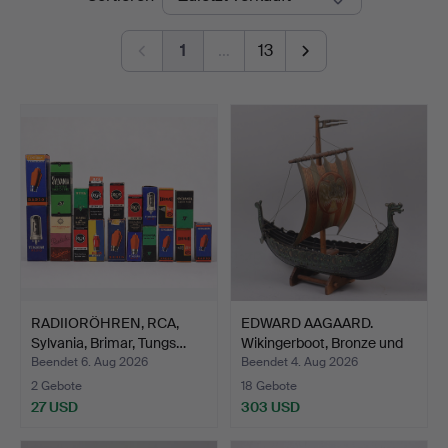
1
…
13
RADIIORÖHREN, RCA,
EDWARD AAGAARD.
Sylvania, Brimar, Tungs…
Wikingerboot, Bronze und
K…
Beendet 6. Aug 2026
Beendet 4. Aug 2026
2 Gebote
18 Gebote
27 USD
303 USD