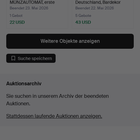
MÜNZAUTOMAT, erste
Deutschland, Bardekor
Häl…
mit…
Beendet 23. Mai 2026
Beendet 22. Mai 2026
1 Gebot
5 Gebote
22 USD
43 USD
Weitere Objekte anzeigen
Suche speichern
Auktionsarchiv
Sie suchen in unserem Archiv der beendeten
Auktionen.
Stattdessen laufende Auktionen anzeigen.