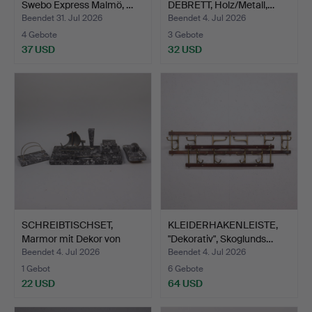
Swebo Express Malmö, …
DEBRETT, Holz/Metall,…
Beendet 31. Jul 2026
Beendet 4. Jul 2026
4 Gebote
3 Gebote
37 USD
32 USD
SCHREIBTISCHSET,
KLEIDERHAKENLEISTE,
Marmor mit Dekor von
"Dekorativ", Skoglunds…
Wiki…
Beendet 4. Jul 2026
Beendet 4. Jul 2026
1 Gebot
6 Gebote
22 USD
64 USD