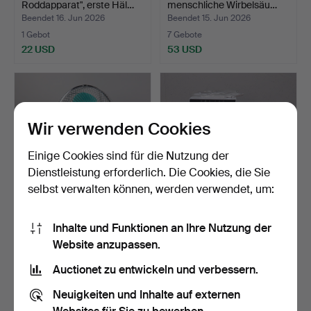
Roddapparat", erste Häl…
menschliche Wirbelsäu…
Beendet 16. Jun 2026
Beendet 15. Jun 2026
1 Gebot
7 Gebote
22 USD
53 USD
Wir verwenden Cookies
Einige Cookies sind für die Nutzung der
Dienstleistung erforderlich. Die Cookies, die Sie
selbst verwalten können, werden verwendet, um:
TISCHVENTILATOR,
KLIMAANLAGE, AC, Rusta.
Inhalte und Funktionen an Ihre Nutzung der
Philips, 1980er Jahre.
Website anzupassen.
Beendet 15. Jun 2026
Beendet 14. Jun 2026
29 Gebote
1 Gebot
Auctionet zu entwickeln und verbessern.
253 USD
22 USD
Neuigkeiten und Inhalte auf externen