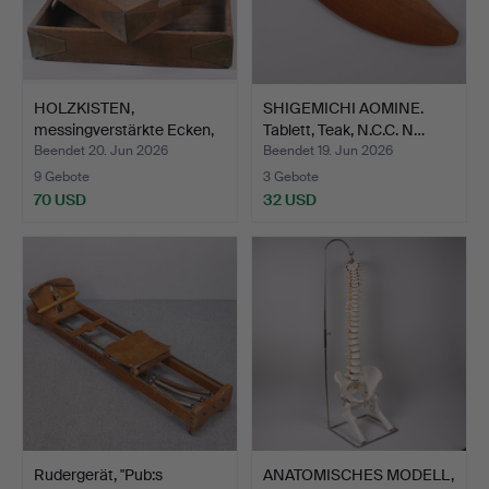
HOLZKISTEN,
SHIGEMICHI AOMINE.
messingverstärkte Ecken,
Tablett, Teak, N.C.C. N…
19./2…
Beendet 20. Jun 2026
Beendet 19. Jun 2026
9 Gebote
3 Gebote
70 USD
32 USD
Rudergerät, "Pub:s
ANATOMISCHES MODELL,