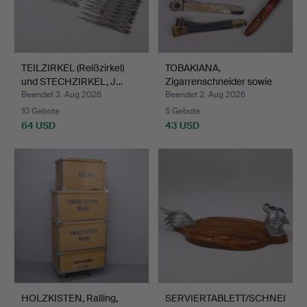
TEILZIRKEL (Reißzirkel)
TOBAKIANA,
und STECHZIRKEL, J…
Zigarrenschneider sowie
Zigarre…
Beendet 3. Aug 2026
Beendet 2. Aug 2026
10 Gebote
5 Gebote
64 USD
43 USD
HOLZKISTEN, Ralling,
SERVIERTABLETT/SCHNEI