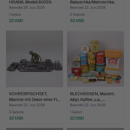
HRANK, Modell 80059.
Babuschka/Matroschka,
Ho…
Beendet 26. Jun 2026
Beendet 22. Jun 2026
1 Gebot
3 Gebote
22 USD
32 USD
SCHREIBTISCHSET,
BLECHDOSEN, Mazetti.
Marmor mit Dekor einer Fr…
Albyl. Kaffee, u.a., …
Beendet 22. Jun 2026
Beendet 22. Jun 2026
3 Gebote
1 Gebot
32 USD
22 USD