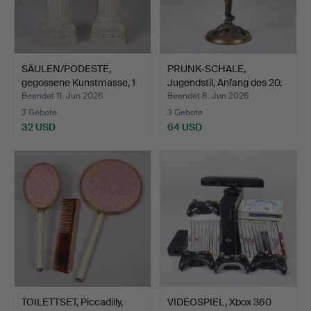
SÄULEN/PODESTE,
PRUNK-SCHALE,
gegossene Kunstmasse, 1
Jugendstil, Anfang des 20.
Pa…
J…
Beendet 11. Jun 2026
Beendet 8. Jun 2026
3 Gebote
3 Gebote
32 USD
64 USD
TOILETTSET, Piccadilly,
VIDEOSPIEL, Xbox 360