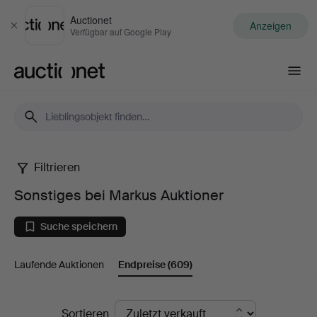
Auctionet
Anzeigen
Schließen
Verfügbar auf Google Play
Auctionet.com
Filtrieren
Sonstiges
Sonstiges bei Markus Auktioner
bei
Suche speichern
Markus
Laufende Auktionen
Endpreise
(609)
Auktioner
Endpreise
Sortieren