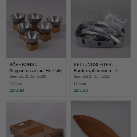
SÖVE KONST,
RETTUNGSLEITER,
Suppentassen auf Holzfuß,
Bardexa, Aluminium, 4
6 St…
Mete…
Beendet 21. Jun 2026
Beendet 21. Jun 2026
1 Gebot
1 Gebot
22 USD
22 USD