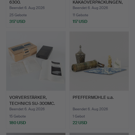
6300.
KAKAOVERPACKUNGEN,
13 Stü…
Beendet 6. Aug 2026
Beendet 6. Aug 2026
25 Gebote
11 Gebote
317 USD
117 USD
VORVERSTÄRKER,
PFEFFERMÜHLE u.a.
TECHNICS SU-300MC.
Beendet 6. Aug 2026
Beendet 6. Aug 2026
15 Gebote
1 Gebot
180 USD
22 USD