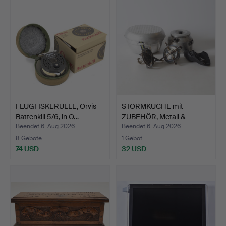
FLUGFISKERULLE, Orvis
STORMKÜCHE mit
Battenkill 5/6, in O…
ZUBEHÖR, Metall &
Kunststof…
Beendet 6. Aug 2026
Beendet 6. Aug 2026
8 Gebote
1 Gebot
74 USD
32 USD