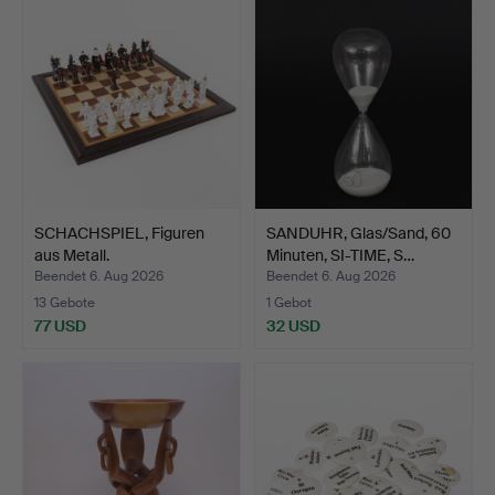
SCHACHSPIEL, Figuren
SANDUHR, Glas/Sand, 60
aus Metall.
Minuten, SI-TIME, S…
Beendet 6. Aug 2026
Beendet 6. Aug 2026
13 Gebote
1 Gebot
77 USD
32 USD