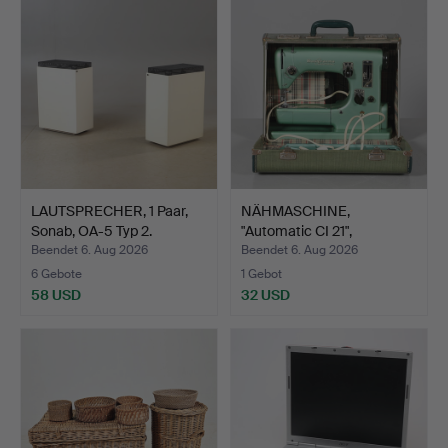
LAUTSPRECHER, 1 Paar,
NÄHMASCHINE,
Sonab, OA-5 Typ 2.
"Automatic CI 21",
Husqvarna.
Beendet 6. Aug 2026
Beendet 6. Aug 2026
6 Gebote
1 Gebot
58 USD
32 USD