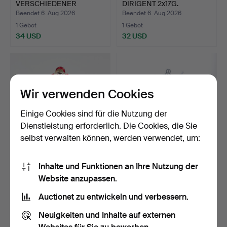
VERSCHIEDENER
DIRIGENT 2x17G.
VINTAGE-STOFFRESTE.
Beendet 6. Aug 2026
Beendet 6. Aug 2026
1 Gebot
1 Gebot
34 USD
32 USD
Wir verwenden Cookies
Einige Cookies sind für die Nutzung der
Dienstleistung erforderlich. Die Cookies, die Sie
selbst verwalten können, werden verwendet, um:
VOLKSTRACHT. 7 Teile,
ISOLIERKANNE, Alfi,
Inhalte und Funktionen an Ihre Nutzung der
Västergötland, u.a. …
Deutschland.
Website anzupassen.
Beendet 6. Aug 2026
Beendet 6. Aug 2026
11 Gebote
2 Gebote
Auctionet zu entwickeln und verbessern.
95 USD
43 USD
Neuigkeiten und Inhalte auf externen