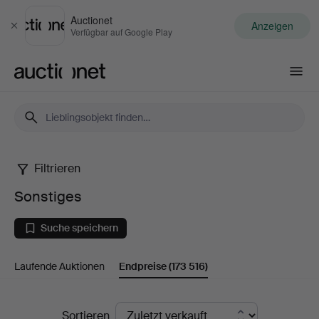
Auctionet
Anzeigen
Schließen
Verfügbar auf Google Play
Auctionet.com
Filtrieren
Sonstiges
Sonstiges
Suche speichern
Laufende Auktionen
Endpreise
(173 516)
Endpreise
Sortieren