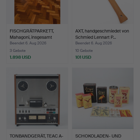
FISCHGRÄTPARKETT,
AXT, handgeschmiedet von
Mahagoni, insgesamt
Schmied Lennart P…
86,4…
Beendet 6. Aug 2026
Beendet 6. Aug 2026
3 Gebote
10 Gebote
1.898 USD
101 USD
TONBANDGERÄT, TEAC A-
SCHOKOLADEN- UND