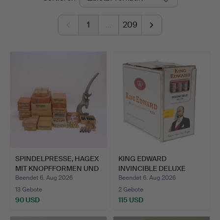
1
…
209
SPINDELPRESSE, HAGEX
KING EDWARD
MIT KNOPFFORMEN UND
INVINCIBLE DELUXE
Z…
ZIGARREN.
Beendet 6. Aug 2026
Beendet 6. Aug 2026
13 Gebote
2 Gebote
90 USD
115 USD