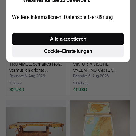
Websites für Sie zu bewerben.
Weitere Informationen:
Datenschutzerklärung
Alle akzeptieren
Cookie-Einstellungen
TROMMEL, bemaltes Holz,
VIKTORIANISCHE
vermutlich orienta…
VALENTINSKARTEN.
Beendet 6. Aug 2026
Beendet 6. Aug 2026
1 Gebot
2 Gebote
32 USD
41 USD