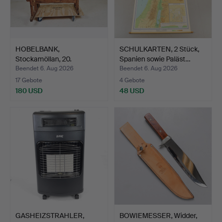
HOBELBANK,
SCHULKARTEN, 2 Stück,
Stockamöllan, 20.
Spanien sowie Paläst…
Jahrhundert.
Beendet 6. Aug 2026
Beendet 6. Aug 2026
17 Gebote
4 Gebote
180 USD
48 USD
GASHEIZSTRAHLER,
BOWIEMESSER, Widder,