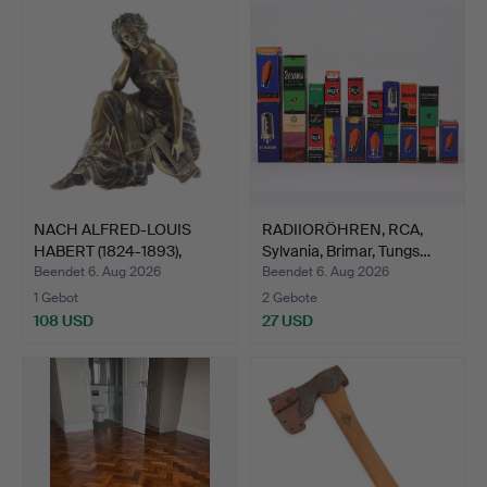
NACH ALFRED-LOUIS
RADIIORÖHREN, RCA,
HABERT (1824-1893),
Sylvania, Brimar, Tungs…
MESS…
Beendet 6. Aug 2026
Beendet 6. Aug 2026
1 Gebot
2 Gebote
108 USD
27 USD