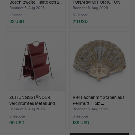
Bosch, zweite Hälfte des 2…
TONARM MIT ORTOFON
SL2…
Beendet 6. Aug 2026
Beendet 6. Aug 2026
1 Gebot
5 Gebote
32 USD
211 USD
ZEITUNGSSTÄNDER,
Vier Fächer mit Stäben aus
verchromtes Metall und
Perlmutt, Holz …
ro…
Beendet 6. Aug 2026
Beendet 6. Aug 2026
8 Gebote
6 Gebote
69 USD
139 USD