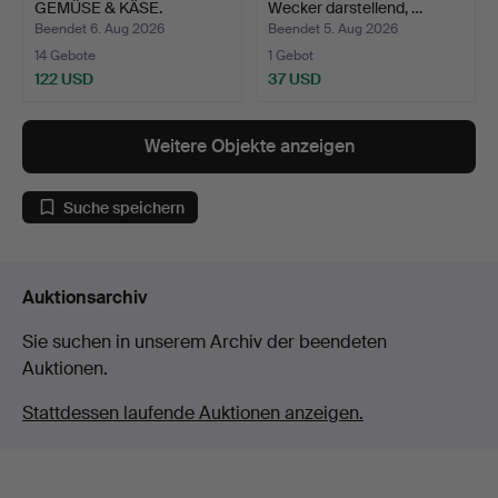
GEMÜSE & KÄSE.
Wecker darstellend, …
Beendet 6. Aug 2026
Beendet 5. Aug 2026
14 Gebote
1 Gebot
122 USD
37 USD
Ausgewähltes
Objekt
Weitere Objekte anzeigen
Suche speichern
Auktionsarchiv
Sie suchen in unserem Archiv der beendeten
Auktionen.
Stattdessen laufende Auktionen anzeigen.