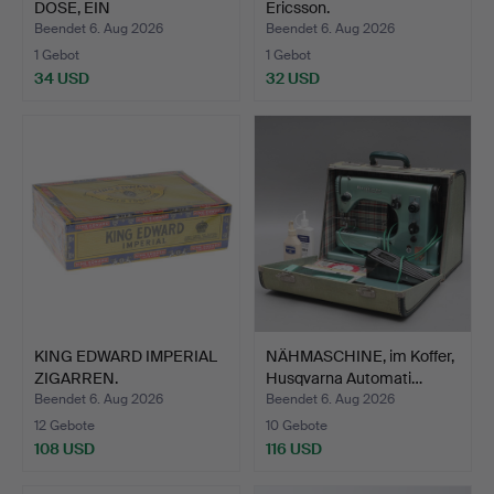
DOSE, EIN
Ericsson.
BRIEFBESCHWERER…
Beendet 6. Aug 2026
Beendet 6. Aug 2026
1 Gebot
1 Gebot
34 USD
32 USD
KING EDWARD IMPERIAL
NÄHMASCHINE, im Koffer,
ZIGARREN.
Husqvarna Automati…
Beendet 6. Aug 2026
Beendet 6. Aug 2026
12 Gebote
10 Gebote
108 USD
116 USD