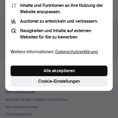
Inhalte und Funktionen an Ihre Nutzung der
Archiv
suchen.
Website anzupassen.
Auctionet zu entwickeln und verbessern.
Objekte in Schweden
Neuigkeiten und Inhalte auf externen
Hier sehen sie nur Auktionen in Schweden. Wir haben
Websites für Sie zu bewerben.
Transporte zur Festpreisen für alle Objekte.
Weitere Informationen:
Datenschutzerklärung
Objekte außerhalb Schweden zeigen
Alle akzeptieren
Cookie-Einstellungen
Fußzeilen-
Hilfe und Kontakt
Navigation
Kontakt mit dem Support aufnehmen
Alle Auktionshäuser
Zahlungsweisen