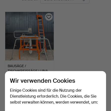
Auktionen
BAUSÄGE /
TISCHKREISSÄGE LUNA
perfect 803 …
6 Tage
Wir verwenden Cookies
1 Gebot
32 USD
Einige Cookies sind für die Nutzung der
Dienstleistung erforderlich. Die Cookies, die Sie
Suche speichern
selbst verwalten können, werden verwendet, um:
Sie können auch in
Beendete Auktionen aus unserem