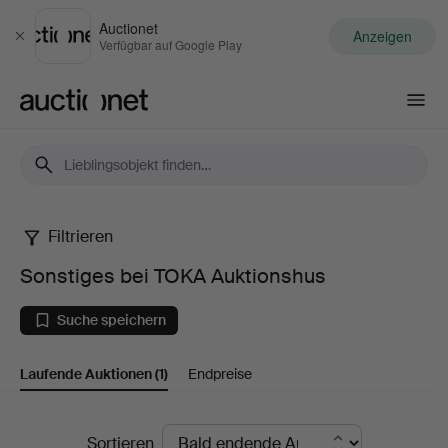
Auctionet
Anzeigen
Schließen
Verfügbar auf Google Play
Auctionet.com
Filtrieren
Sonstiges
Sonstiges bei TOKA Auktionshus
bei
Suche speichern
TOKA
Laufende Auktionen
(1)
Endpreise
Auktionshus
Laufende
Sortieren