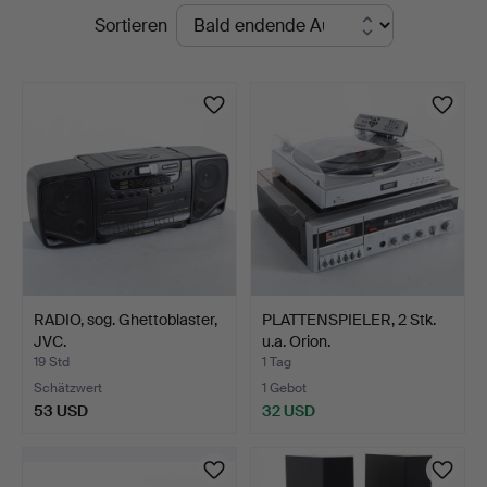
Laufende
Sortieren
Auktionen
RADIO, sog. Ghettoblaster,
PLATTENSPIELER, 2 Stk.
JVC.
u.a. Orion.
19 Std
1 Tag
Schätzwert
1 Gebot
53 USD
32 USD