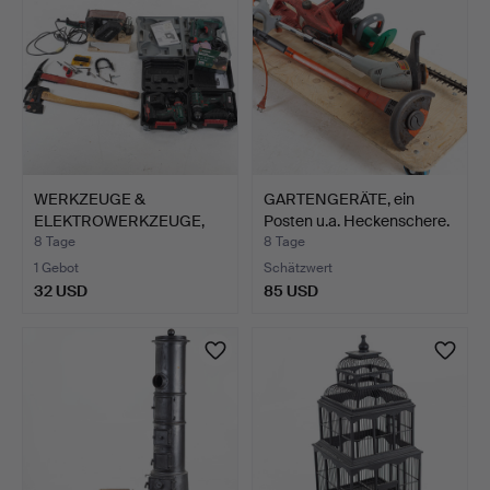
WERKZEUGE &
GARTENGERÄTE, ein
ELEKTROWERKZEUGE,
Posten u.a. Heckenschere.
ein Posten u…
8 Tage
8 Tage
1 Gebot
Schätzwert
32 USD
85 USD