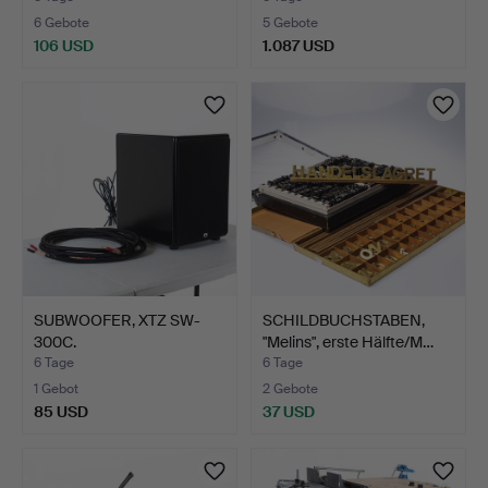
6 Gebote
5 Gebote
106 USD
1.087 USD
SUBWOOFER, XTZ SW-
SCHILDBUCHSTABEN,
300C.
"Melins", erste Hälfte/M…
6 Tage
6 Tage
1 Gebot
2 Gebote
85 USD
37 USD