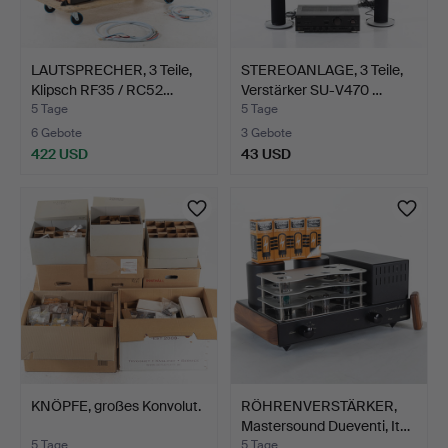
LAUTSPRECHER, 3 Teile,
STEREOANLAGE, 3 Teile,
Klipsch RF35 / RC52…
Verstärker SU-V470 …
5 Tage
5 Tage
6 Gebote
3 Gebote
422 USD
43 USD
KNÖPFE, großes Konvolut.
RÖHRENVERSTÄRKER,
Mastersound Dueventi, It…
5 Tage
5 Tage