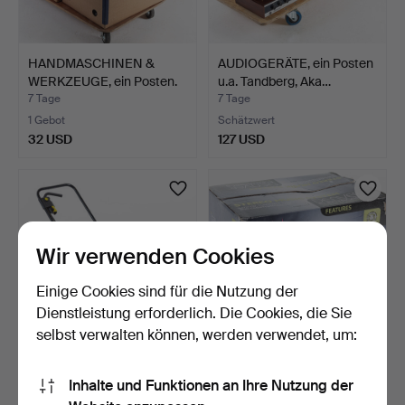
HANDMASCHINEN &
AUDIOGERÄTE, ein Posten
WERKZEUGE, ein Posten.
u.a. Tandberg, Aka…
7 Tage
7 Tage
1 Gebot
Schätzwert
32 USD
127 USD
Wir verwenden Cookies
Einige Cookies sind für die Nutzung der
Dienstleistung erforderlich. Die Cookies, die Sie
selbst verwalten können, werden verwendet, um:
SCHNEEFRÄSE, Kärcher
STEREOANLAGE, Denver.
Inhalte und Funktionen an Ihre Nutzung der
STH 2.35.
7 Tage
7 Tage