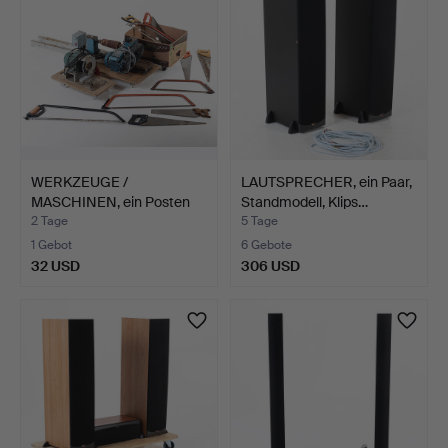
WERKZEUGE /
LAUTSPRECHER, ein Paar,
MASCHINEN, ein Posten
Standmodell, Klips…
u.a. mit…
2 Tage
5 Tage
1 Gebot
6 Gebote
32 USD
306 USD