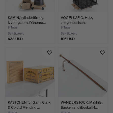
KAMIN, zylinderförmig,
VOGELKÄFIG, Holz,
Nyborg Jern, Dänema…
zeitgenössisch.
8 Tage
8 Tage
Schätzwert
Schätzwert
633 USD
106 USD
KÄSTCHEN für Garn, Clark
WANDERSTOCK, Makhila,
& Co Ltd Mending …
Baskenland (Euskal H…
9 Tage
9 Tage