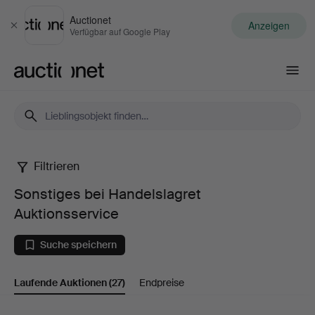
Auctionet
Anzeigen
Schließen
Verfügbar auf Google Play
Auctionet.com
Filtrieren
Sonstiges
Sonstiges bei Handelslagret
bei
Auktionsservice
Handelslagret
Suche speichern
Auktionsservice
Laufende Auktionen
(27)
Endpreise