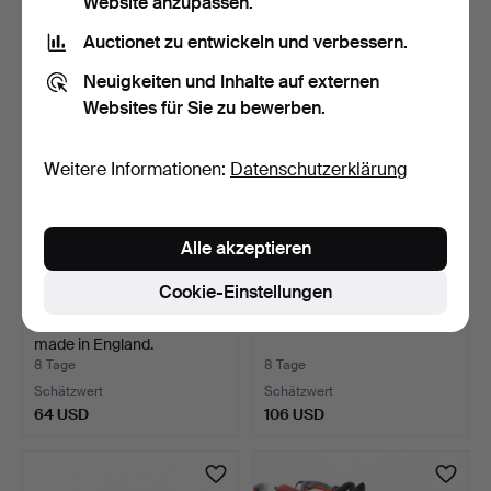
Website anzupassen.
Schätzwert
Schätzwert
Auctionet zu entwickeln und verbessern.
53 USD
85 USD
Neuigkeiten und Inhalte auf externen
Websites für Sie zu bewerben.
Weitere Informationen:
Datenschutzerklärung
Alle akzeptieren
Cookie-Einstellungen
REISEGRAMMOPHON,
DREHBANK, Clas Ohlson.
made in England.
8 Tage
8 Tage
Schätzwert
Schätzwert
64 USD
106 USD