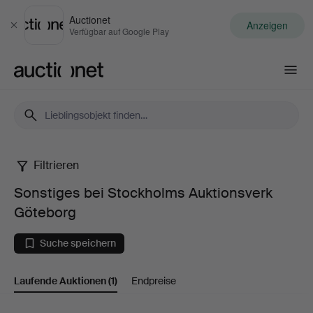
Auctionet
Anzeigen
Schließen
Verfügbar auf Google Play
Auctionet.com
Filtrieren
Sonstiges
Sonstiges bei Stockholms Auktionsverk
bei
Göteborg
Stockholms
Suche speichern
Auktionsverk
Laufende Auktionen
(1)
Endpreise
Göteborg