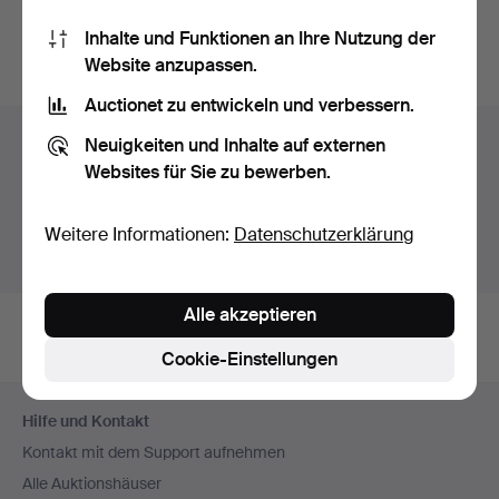
Sie können auch in
Beendete Auktionen aus unserem
Inhalte und Funktionen an Ihre Nutzung der
Archiv
suchen.
Website anzupassen.
Auctionet zu entwickeln und verbessern.
Objekte in Schweden
Neuigkeiten und Inhalte auf externen
Websites für Sie zu bewerben.
Hier sehen sie nur Auktionen in Schweden. Wir haben
Transporte zur Festpreisen für alle Objekte.
Weitere Informationen:
Datenschutzerklärung
Objekte außerhalb Schweden zeigen
Alle akzeptieren
Cookie-Einstellungen
Fußzeilen-
Hilfe und Kontakt
Navigation
Kontakt mit dem Support aufnehmen
Alle Auktionshäuser