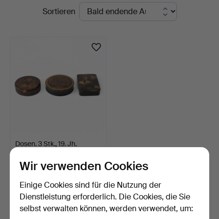
Laufende
Sortieren
Auktionen
Dosen. 3 Stk., 19. Jh.
Wir verwenden Cookies
11 Tage
Schätzwert
Einige Cookies sind für die Nutzung der
106 USD
Dienstleistung erforderlich. Die Cookies, die Sie
selbst verwalten können, werden verwendet, um:
Suche speichern