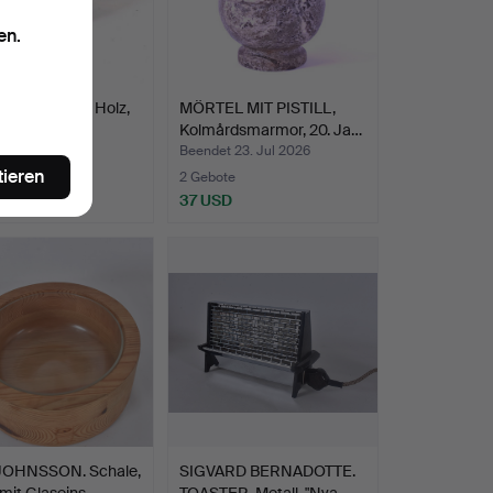
en.
MSTÄNDER, Holz,
MÖRTEL MIT PISTILL,
Kolmårdsmarmor, 20. Ja…
t 23. Jul 2026
Beendet 23. Jul 2026
tieren
2 Gebote
D
37 USD
JOHNSSON. Schale,
SIGVARD BERNADOTTE.