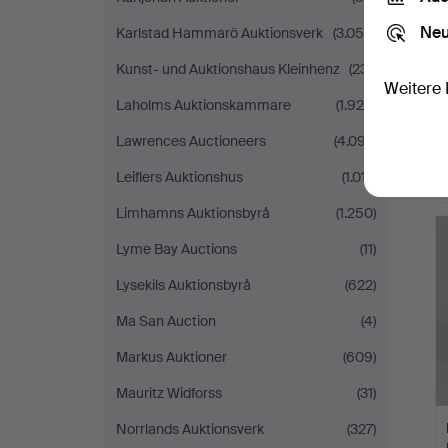
Neu
Karlstad Hammarö Auktionsverk
(3.055)
Kunst- und Auktionshaus Kleinhenz
(231)
Weitere 
Laholms Auktionskammare
(1.929)
Lawrences Auctioneers
(4.097)
Leiflers Auktionshus
(1.017)
Limhamns Auktionsbyrå
(1.250)
Lyme Bay Auctions
(11)
Lysekils Auktionsbyrå
(622)
Ma San Auction
(4)
Markus Auktioner
(609)
Mauritz Widforss
(31)
Norrlands Auktionsverk
(327)