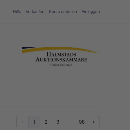
Hilfe
Verkaufen
Konto erstellen
Einloggen
1
2
3
…
98