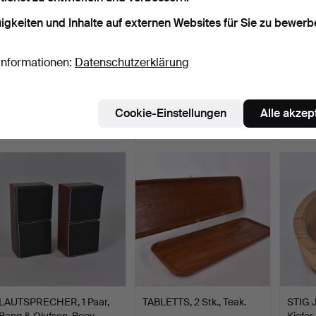
igkeiten und Inhalte auf externen Websites für Sie zu bewerb
Informationen:
Datenschutzerklärung
SCHALE, ägyptischer
TABAKSDOSE, Birke, 19.
SCHIR
Porphyr.
Jahrhundert.
20. Jh.
Beendet 25. Jul 2026
Beendet 23. Jul 2026
Beende
Cookie-Einstellungen
Alle akzep
5 Gebote
1 Gebot
1 Gebot
59 USD
32 USD
32 US
LAUTSPRECHER, 1 Paar,
TABLETTS, 2 Stk., Teak.
STIG 