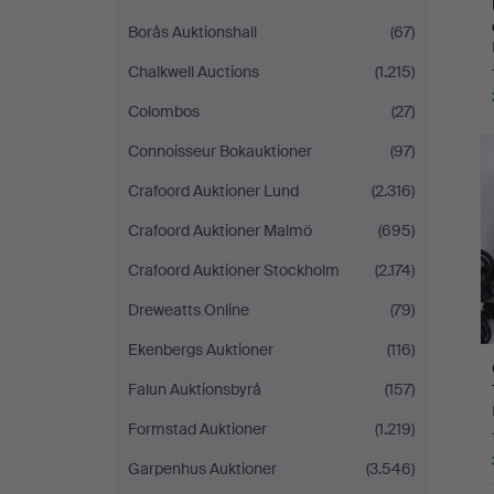
Borås Auktionshall
(67)
Chalkwell Auctions
(1.215)
Colombos
(27)
Connoisseur Bokauktioner
(97)
Crafoord Auktioner Lund
(2.316)
Crafoord Auktioner Malmö
(695)
Crafoord Auktioner Stockholm
(2.174)
Dreweatts Online
(79)
Ekenbergs Auktioner
(116)
Falun Auktionsbyrå
(157)
Formstad Auktioner
(1.219)
Garpenhus Auktioner
(3.546)