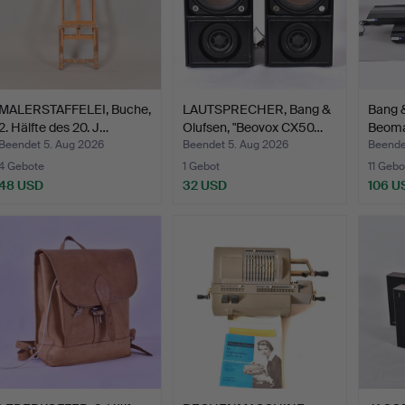
MALERSTAFFELEI, Buche,
LAUTSPRECHER, Bang &
Bang &
2. Hälfte des 20. J…
Olufsen, "Beovox CX50…
Beoma
Beog
Beendet 5. Aug 2026
Beendet 5. Aug 2026
Beende
4 Gebote
1 Gebot
11 Gebo
48 USD
32 USD
106 U