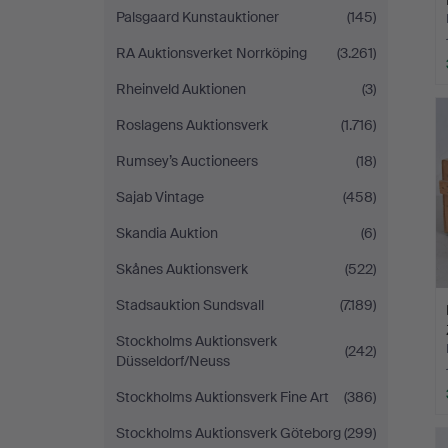
Palsgaard Kunstauktioner
(145)
RA Auktionsverket Norrköping
(3.261)
Rheinveld Auktionen
(3)
Roslagens Auktionsverk
(1.716)
Rumsey’s Auctioneers
(18)
Sajab Vintage
(458)
Skandia Auktion
(6)
Skånes Auktionsverk
(522)
Stadsauktion Sundsvall
(7.189)
Stockholms Auktionsverk
(242)
Düsseldorf/Neuss
Stockholms Auktionsverk Fine Art
(386)
Stockholms Auktionsverk Göteborg
(299)