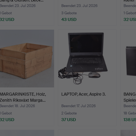
Bang & Olufsen. Beov…
Kiefer
Beendet 23. Jul 2026
Beendet 23. Jul 2026
Beendet
1 Gebot
3 Gebote
1 Gebot
32 USD
43 USD
32 US
MARGARINKISTE, Holz,
LAPTOP, Acer, Aspire 3.
BANG
Zenith Riksväxt Marga…
Spiele
Beendet 18. Jul 2026
Beendet 17. Jul 2026
Beendet
1 Gebot
2 Gebote
18 Geb
32 USD
37 USD
138 U