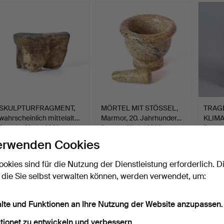
SKULPTURFRAGMENT,
MÖRTEL MIT STÖSSEL,
TRAG
wahrscheinlich mittelalt…
Marmor, 20. Jahrhunder…
KLIM
Cortin
Beendet 28. Jul 2026
Beendet 28. Jul 2026
Beende
59 Gebote
1 Gebot
6 Gebo
erwenden Cookies
3.059 USD
32 USD
85 U
ookies sind für die Nutzung der Dienstleistung erforderlich. D
 die Sie selbst verwalten können, werden verwendet, um:
alte und Funktionen an Ihre Nutzung der Website anzupassen.
tionet zu entwickeln und verbessern.