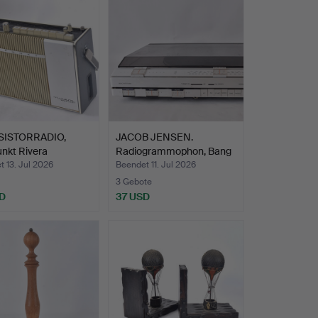
SISTORRADIO,
JACOB JENSEN.
nkt Rivera
Radiogrammophon, Bang
at.
& Oluf…
 13. Jul 2026
Beendet 11. Jul 2026
3 Gebote
D
37 USD