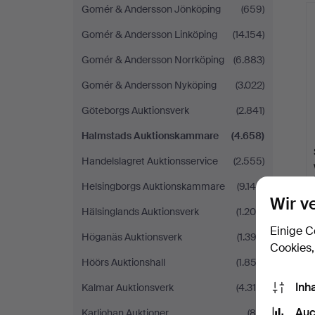
Gomér & Andersson Jönköping
(659)
Gomér & Andersson Linköping
(14.154)
Gomér & Andersson Norrköping
(6.883)
Gomér & Andersson Nyköping
(3.022)
Göteborgs Auktionsverk
(2.841)
Halmstads Auktionskammare
(4.658)
Handelslagret Auktionsservice
(2.555)
Helsingborgs Auktionskammare
(9.140)
Wir v
Hälsinglands Auktionsverk
(1.208)
Einige C
Höganäs Auktionsverk
(1.392)
Cookies,
Höörs Auktionshall
(1.852)
Inh
Kalmar Auktionsverk
(4.319)
Auc
Karljohan Auktioner
(85)