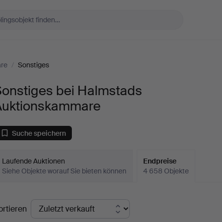
re
/
Sonstiges
Sonstiges bei Halmstads
Auktionskammare
Suche speichern
Laufende Auktionen
Endpreise
Siehe Objekte worauf Sie bieten können
4 658 Objekte
ndpreise
ortieren