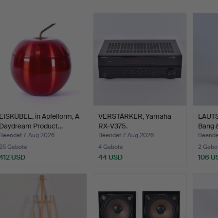
EISKÜBEL, in Apfelform, A
VERSTÄRKER, Yamaha
LAUTS
Daydream Product…
RX-V375.
Bang &
Beendet 7. Aug 2026
Beendet 7. Aug 2026
Beende
25 Gebote
4 Gebote
2 Gebo
412 USD
44 USD
106 U