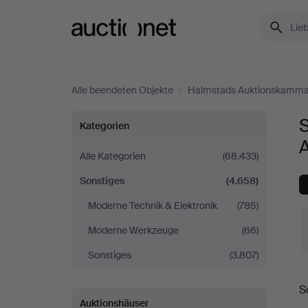
Auctionet.com
Alle beendeten Objekte
/
Halmstads Auktionskamma
Sonstiges
Kategorien
bei
Alle Kategorien
(68.433)
Sonstiges
(4.658)
Halmstads
Moderne Technik & Elektronik
(785)
Auktionskammare
Moderne Werkzeuge
(66)
Sonstiges
(3.807)
E
S
Auktionshäuser