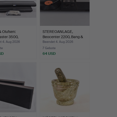
 Olufsen:
STEREOANLAGE,
ster 3500,
Beocenter 2200, Bang &
ram CD…
Olufs…
t 4. Aug 2026
Beendet 4. Aug 2026
te
7 Gebote
SD
64 USD