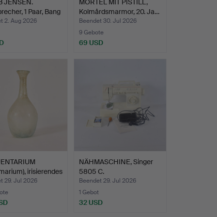
B JENSEN.
MÖRTEL MIT PISTILL,
recher, 1 Paar, Bang
Kolmårdsmarmor, 20. Ja…
t 2. Aug 2026
Beendet 30. Jul 2026
9 Gebote
D
69 USD
ENTARIUM
NÄHMASCHINE, Singer
marium), irisierendes
5805 C.
 29. Jul 2026
Beendet 29. Jul 2026
ote
1 Gebot
SD
32 USD