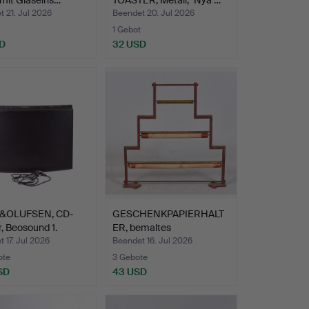
 mit Glaseins…
TOASTER, Metall, "Nya …
 21. Jul 2026
Beendet 20. Jul 2026
1 Gebot
D
32 USD
&OLUFSEN, CD-
GESCHENKPAPIERHALT
r, Beosound 1.
ER, bemaltes
Gusseisen/H…
 17. Jul 2026
Beendet 16. Jul 2026
ote
3 Gebote
SD
43 USD