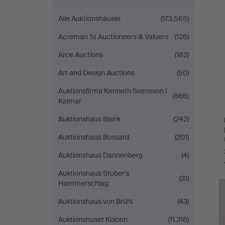
Alle Auktionshäuser
(173.565)
Acreman St Auctioneers & Valuers
(126)
Arce Auctions
(182)
Art and Design Auctions
(50)
Auktionsfirma Kenneth Svensson i
(866)
Kalmar
Auktionshaus Blank
(242)
Auktionshaus Bossard
(201)
Auktionshaus Dannenberg
(4)
Auktionshaus Stuber's
(31)
Hammerschlag
Auktionshaus von Brühl
(43)
Auktionshuset Kolonn
(11.318)