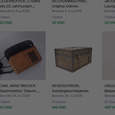
LEDERKOFFER, 2. Hälfte
RECHENMASCHINE,
JACO
des 20. Jahrhundert…
Original-Odhner.
Lautsp
&…
Beendet 4. Aug 2026
Beendet 3. Aug 2026
Beende
1 Gebot
1 Gebot
1 Gebot
32 USD
32 USD
32 US
CARL ARNE BREGER.
REISESCHREIN,
UNGU
Tastentelefon, "Diavox",…
messingbeschlagenes
(Balsa
Holz mit…
G…
Beendet 29. Jul 2026
Beendet 29. Jul 2026
Beendet
1 Gebot
15 Gebote
25 Geb
32 USD
106 USD
487 U