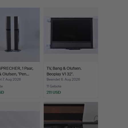
PRECHER, 1 Paar,
TV, Bang & Olufsen.
 Olufsen, "Pen…
Beoplay V1 32".
t 7. Aug 2026
Beendet 6. Aug 2026
te
11 Gebote
SD
211 USD