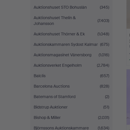
Auktionshuset STO Bohuslän
(345)
Auktionshuset Thelin &
(7.403)
Johansson
Auktionshuset Thörner & Ek
(1.048)
Auktionskammaren Sydost Kalmar
(675)
Auktionsmagasinet Vänersborg
(1.016)
Auktionsverket Engelholm
(2.784)
Balclis
(657)
Barcelona Auctions
(828)
Batemans of Stamford
(2)
Bidstrup Auktioner
(51)
Bishop & Miller
(2.031)
Björnssons Auktionskammare
(1.634)