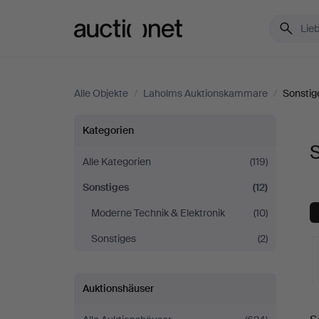
Auctionet.com
Alle Objekte
/
Laholms Auktionskammare
/
Sonstig
Sonstiges
Kategorien
bei
Alle Kategorien
(119)
Sonstiges
(12)
Laholms
Moderne Technik & Elektronik
(10)
Auktionskammare
Sonstiges
(2)
Auktionshäuser
L