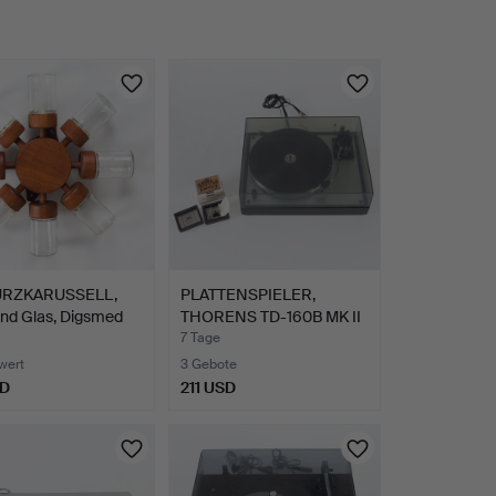
RZKARUSSELL,
PLATTENSPIELER,
und Glas, Digsmed
THORENS TD-160B MK II
mit …
7 Tage
wert
3 Gebote
SD
211 USD