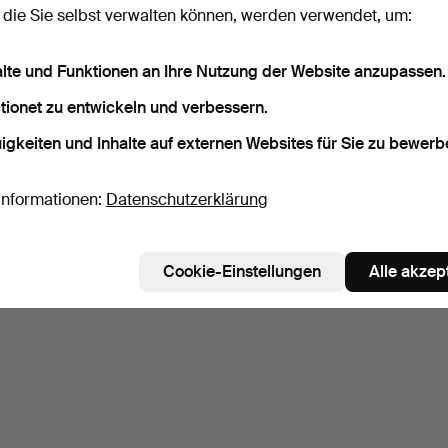
 die Sie selbst verwalten können, werden verwendet, um:
LAUTSPRECHER,
LAUTSPRECHER, SONAB
PLATT
YAMAHA NS-1000M MIT
"OA-5", 3 Stück.
THORE
alte und Funktionen an Ihre Nutzung der Website anzupassen.
ZUBEHÖR.
8 Tage
8 Tage
8 Tage
3 Gebote
Schätzwert
Schätz
tionet zu entwickeln und verbessern.
528 USD
106 USD
211 U
igkeiten und Inhalte auf externen Websites für Sie zu bewerb
Suche speichern
Informationen:
Datenschutzerklärung
ie können auch in
Beendete Auktionen aus unserem Archiv
su
Cookie-Einstellungen
Alle akzep