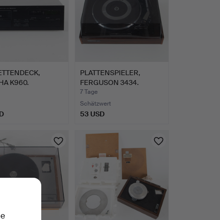
ETTENDECK,
PLATTENSPIELER,
A K960.
FERGUSON 3434.
7 Tage
Schätzwert
D
53 USD
ie