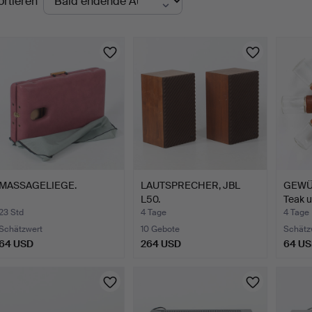
ortieren
uktionen
MASSAGELIEGE.
LAUTSPRECHER, JBL
GEWÜ
L50.
Teak 
Dä…
23 Std
4 Tage
4 Tage
Schätzwert
10 Gebote
Schätz
64 USD
264 USD
64 U