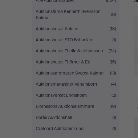
S
Alle Auktionshäuser
(624)
A
Auktionsfirma Kenneth Svensson i
(8)
Kalmar
Auktionshuset Kolonn
(18)
Auktionshuset STO Bohuslän
(1)
Auktionshuset Thelin & Johansson
(24)
Auktionshuset Thörner & Ek
(15)
Auktionskammaren Sydost Kalmar
(13)
Auktionsmagasinet Vänersborg
(4)
Auktionsverket Engelholm
(2)
Björnssons Auktionskammare
(19)
Borås Auktionshall
(1)
Crafoord Auktioner Lund
(1)