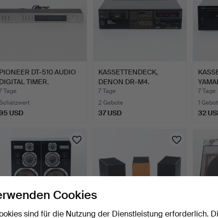
PIONEER DT-510 AUDIO
KASSETTENDECK,
KASS
DIGITAL TIMER.
DENON DR-M4.
YAMAH
7 Tage
7 Tage
7 Tage
Schätzwert
2 Gebote
1 Gebot
95 USD
37 USD
32 US
erwenden Cookies
ookies sind für die Nutzung der Dienstleistung erforderlich. D