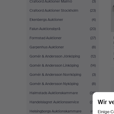
Crafoord Auktioner Malmö
(3)
Crafoord Auktioner Stockholm
(23)
Ekenbergs Auktioner
(4)
Falun Auktionsbyrå
(20)
Formstad Auktioner
(27)
Garpenhus Auktioner
(8)
Gomér & Andersson Jönköping
(12)
Gomér & Andersson Linköping
(14)
Gomér & Andersson Norrköping
(3)
Gomér & Andersson Nyköping
(8)
Halmstads Auktionskammare
(26)
Wir v
Handelslagret Auktionsservice
(29)
Helsingborgs Auktionskammare
(41)
Einige C