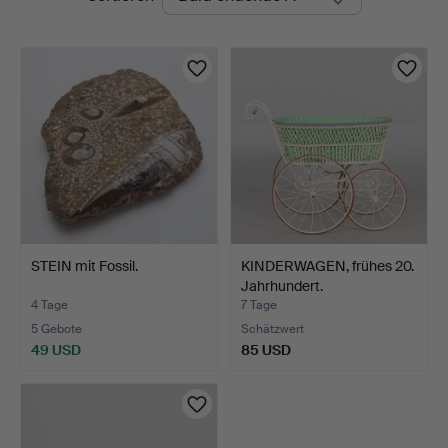
Auktionen
STEIN mit Fossil.
KINDERWAGEN, frühes 20.
Jahrhundert.
4 Tage
7 Tage
5 Gebote
Schätzwert
49 USD
85 USD