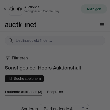
Auctionet
Anzeigen
Schließen
Verfügbar auf Google Play
Auctionet.com
Filtrieren
Sonstiges
Sonstiges bei Höörs Auktionshall
bei
Suche speichern
Höörs
Laufende Auktionen
(3)
Endpreise
Auktionshall
Laufende
Sortieren