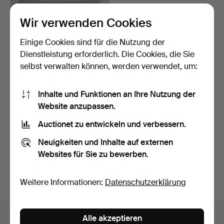
Wir verwenden Cookies
Einige Cookies sind für die Nutzung der
Dienstleistung erforderlich. Die Cookies, die Sie
selbst verwalten können, werden verwendet, um:
RADIO, Gehäuse aus
Bakelit, Typ 243 S, Ori…
Inhalte und Funktionen an Ihre Nutzung der
8 Tage
Website anzupassen.
Schätzwert
53 USD
Auctionet zu entwickeln und verbessern.
Neuigkeiten und Inhalte auf externen
Suche speichern
Websites für Sie zu bewerben.
Sie können auch in
Beendete Auktionen aus unserem
Archiv
suchen.
Weitere Informationen:
Datenschutzerklärung
Objekte in Schweden
Alle akzeptieren