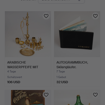
Auktionen
ARABISCHE
AUTOGRAMMBUCH,
WASSERPFEIFE MIT
Skilangläufer.
ZUBEHÖR, Messin…
4 Tage
7 Tage
Schätzwert
1 Gebot
106 USD
32 USD