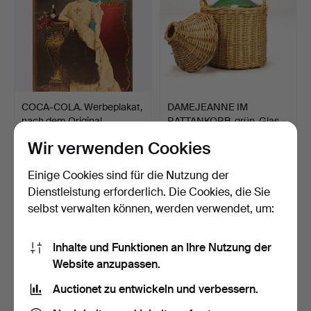
COCA-COLA. Werbeplakat,
DAMEJEANNE IM
nach dem Original …
RATTANKORB, grün, Glas,
20. …
7 Tage
7 Tage
Wir verwenden Cookies
Schätzwert
2 Gebote
106 USD
74 USD
Einige Cookies sind für die Nutzung der
Dienstleistung erforderlich. Die Cookies, die Sie
selbst verwalten können, werden verwendet, um:
Inhalte und Funktionen an Ihre Nutzung der
Website anzupassen.
Auctionet zu entwickeln und verbessern.