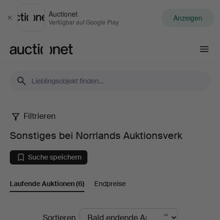
Auctionet
Anzeigen
Schließen
Verfügbar auf Google Play
Auctionet.com
Filtrieren
Sonstiges
Sonstiges bei Norrlands Auktionsverk
bei
Suche speichern
Norrlands
Laufende Auktionen
(6)
Endpreise
Auktionsverk
Laufende
Sortieren