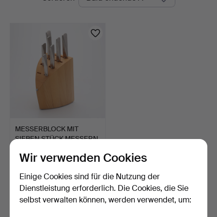
Auktionen
MESSERBLOCK MIT
SIEBEN STÜCK MESSERN,
"TYP…
1 Tag
Wir verwenden Cookies
3 Gebote
211 USD
Einige Cookies sind für die Nutzung der
Dienstleistung erforderlich. Die Cookies, die Sie
Suche speichern
selbst verwalten können, werden verwendet, um:
Sie können auch in
Beendete Auktionen aus unserem