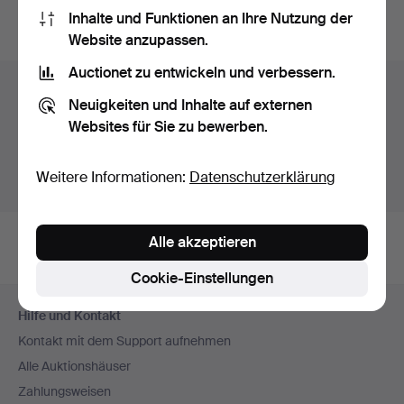
Inhalte und Funktionen an Ihre Nutzung der
Archiv
suchen.
Website anzupassen.
Auctionet zu entwickeln und verbessern.
Objekte in Schweden
Neuigkeiten und Inhalte auf externen
Hier sehen sie nur Auktionen in Schweden. Wir haben
Websites für Sie zu bewerben.
Transporte zur Festpreisen für alle Objekte.
Weitere Informationen:
Datenschutzerklärung
Objekte außerhalb Schweden zeigen
Alle akzeptieren
Cookie-Einstellungen
Fußzeilen-
Hilfe und Kontakt
Navigation
Kontakt mit dem Support aufnehmen
Alle Auktionshäuser
Zahlungsweisen