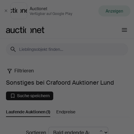
Auctionet
Anzeigen
Schließen
Verfügbar auf Google Play
Auctionet.com
Filtrieren
Sonstiges
Sonstiges bei Crafoord Auktioner Lund
bei
Suche speichern
Crafoord
Laufende Auktionen
(1)
Endpreise
Auktioner
Lund
Laufende
Sortieren