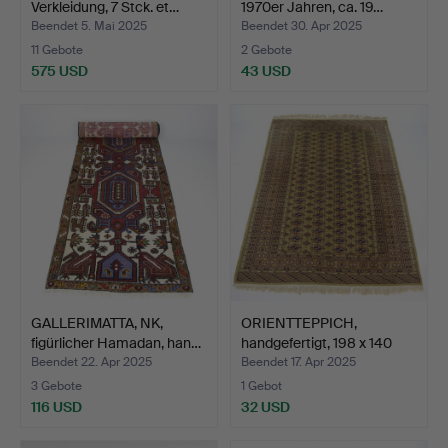
Verkleidung, 7 Stck. et…
1970er Jahren, ca. 19…
Beendet 5. Mai 2025
Beendet 30. Apr 2025
11 Gebote
2 Gebote
575 USD
43 USD
GALLERIMATTA, NK,
ORIENTTEPPICH,
figürlicher Hamadan, han…
handgefertigt, 198 x 140
cm…
Beendet 22. Apr 2025
Beendet 17. Apr 2025
3 Gebote
1 Gebot
116 USD
32 USD