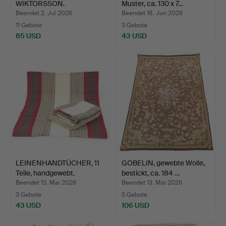
WIKTORSSON.
Muster, ca. 130 x 7…
Küchenhandtücher, 12…
Beendet 2. Jul 2026
Beendet 18. Jun 2026
11 Gebote
3 Gebote
85 USD
43 USD
LEINENHANDTÜCHER, 11
GOBELIN, gewebte Wolle,
Teile, handgewebt.
bestickt, ca. 184 …
Beendet 13. Mai 2026
Beendet 13. Mai 2026
3 Gebote
5 Gebote
43 USD
106 USD