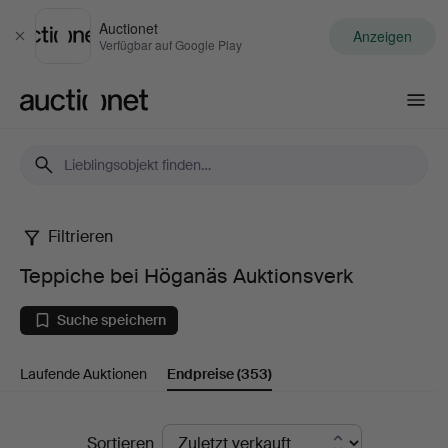
Auctionet
Anzeigen
Schließen
Verfügbar auf Google Play
Auctionet.com
Filtrieren
Teppiche
Teppiche bei Höganäs Auktionsverk
bei
Suche speichern
Höganäs
Laufende Auktionen
Endpreise
(353)
Auktionsverk
Endpreise
Sortieren