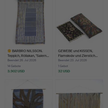
BARBRO NILSSON.
GEWEBE und KISSEN,
Teppich, Röllakan, "Salern…
Flamskväv und Zierstich…
Beendet 26. Jul 2026
Beendet 23. Jul 2026
14 Gebote
1 Gebot
3.902 USD
32 USD
Ausgewähltes
Objekt