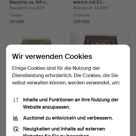
Blautöne, ca. 188 x …
weinrot, mit Eti…
Beendet 6. Aug 2025
Beendet 21. Jul 2025
1 Gebot
17 Gebote
32 USD
201 USD
Wir verwenden Cookies
Einige Cookies sind für die Nutzung der
Dienstleistung erforderlich. Die Cookies, die Sie
selbst verwalten können, werden verwendet, um:
TEPPICH, orientalisch,
EIN TEPPICH, Bochara, ca
Inhalte und Funktionen an Ihre Nutzung der
Seide, helle Töne, …
196 x 126 cm, wah…
Website anzupassen.
Beendet 25. Jun 2025
Beendet 16. Jun 2025
14 Gebote
2 Gebote
Auctionet zu entwickeln und verbessern.
106 USD
74 USD
Neuigkeiten und Inhalte auf externen