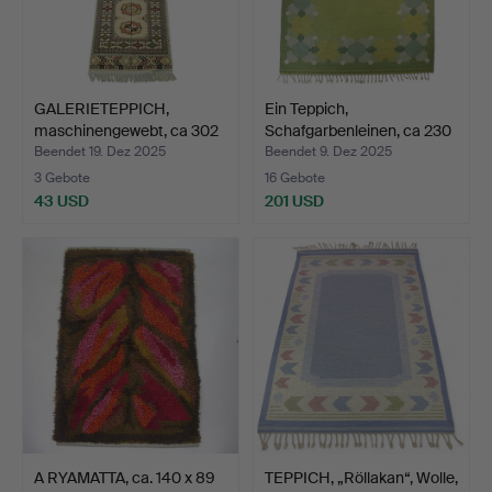
GALERIETEPPICH,
Ein Teppich,
maschinengewebt, ca 302
Schafgarbenleinen, ca 230
x …
x 1…
Beendet 19. Dez 2025
Beendet 9. Dez 2025
3 Gebote
16 Gebote
43 USD
201 USD
A RYAMATTA, ca. 140 x 89
TEPPICH, „Röllakan“, Wolle,