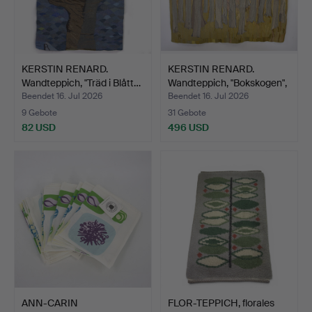
KERSTIN RENARD.
KERSTIN RENARD.
Wandteppich, "Träd i Blått…
Wandteppich, "Bokskogen",
…
Beendet 16. Jul 2026
Beendet 16. Jul 2026
9 Gebote
31 Gebote
82 USD
496 USD
ANN-CARIN
FLOR-TEPPICH, florales