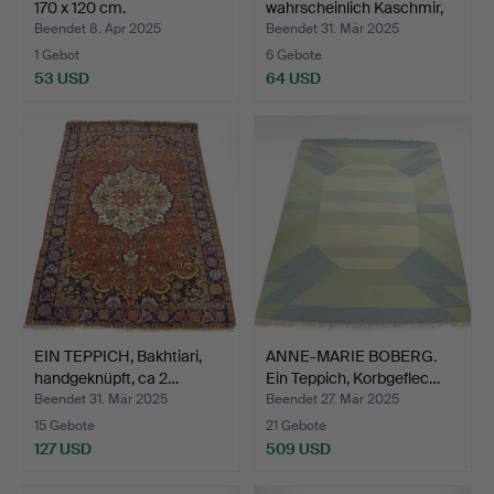
170 x 120 cm.
wahrscheinlich Kaschmir,
ca…
Beendet 8. Apr 2025
Beendet 31. Mär 2025
1 Gebot
6 Gebote
53 USD
64 USD
EIN TEPPICH, Bakhtiari,
ANNE-MARIE BOBERG.
handgeknüpft, ca 2…
Ein Teppich, Korbgeflec…
Beendet 31. Mär 2025
Beendet 27. Mär 2025
15 Gebote
21 Gebote
127 USD
509 USD