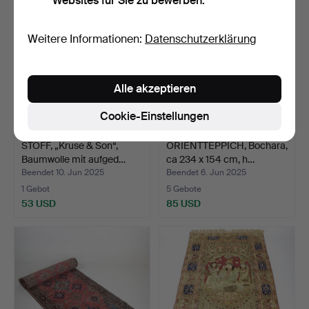
Websites für Sie zu bewerben.
Weitere Informationen:
Datenschutzerklärung
Alle akzeptieren
Cookie-Einstellungen
STOFF, „Kruse & Son“,
ORIENTTEPPICH, Bochara,
Baumwolle mit aufged…
ca 234 x 154 cm, h…
Beendet 10. Jun 2025
Beendet 6. Jun 2025
1 Gebot
5 Gebote
53 USD
85 USD