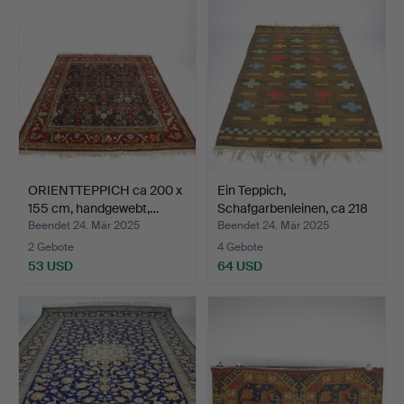
ORIENTTEPPICH ca 200 x
Ein Teppich,
155 cm, handgewebt,…
Schafgarbenleinen, ca 218
x 1…
Beendet 24. Mär 2025
Beendet 24. Mär 2025
2 Gebote
4 Gebote
53 USD
64 USD