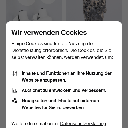
Wir verwenden Cookies
Einige Cookies sind für die Nutzung der
NORDLUX PICCOLO Weiß
BODIL MARIE NIELSEN.
lackierte Pendelleuch…
Skulpturale Deckenleu…
Dienstleistung erforderlich. Die Cookies, die Sie
8 Tage
9 Tage
selbst verwalten können, werden verwendet, um:
Schätzwert
Schätzwert
155 USD
139 USD
Inhalte und Funktionen an Ihre Nutzung der
Website anzupassen.
Auctionet zu entwickeln und verbessern.
Neuigkeiten und Inhalte auf externen
Websites für Sie zu bewerben.
Weitere Informationen:
Datenschutzerklärung