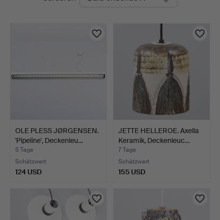
Auktionen
OLE PLESS JØRGENSEN.
JETTE HELLEROE. Axella
'Pipeline', Deckenleu…
Keramik, Deckenleuc…
5 Tage
7 Tage
Schätzwert
Schätzwert
124 USD
155 USD