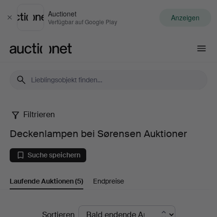
Auctionet
Anzeigen
Schließen
Verfügbar auf Google Play
Auctionet.com
Filtrieren
Deckenlampen
Deckenlampen bei Sørensen Auktioner
bei
Suche speichern
Sørensen
Laufende Auktionen
(5)
Endpreise
Auktioner
Laufende
Sortieren