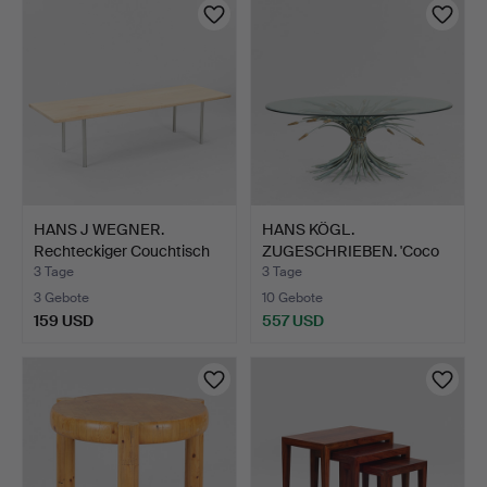
HANS J WEGNER.
HANS KÖGL.
Rechteckiger Couchtisch
ZUGESCHRIEBEN. 'Coco
aus…
Chanel' Co…
3 Tage
3 Tage
3 Gebote
10 Gebote
159 USD
557 USD