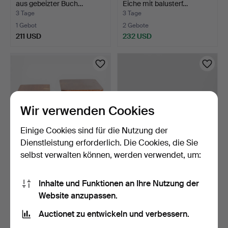
aus gebeizter Buch…
Eiche mit balusterf…
3 Tage
3 Tage
1 Gebot
2 Gebote
211 USD
232 USD
Wir verwenden Cookies
Einige Cookies sind für die Nutzung der
Dienstleistung erforderlich. Die Cookies, die Sie
selbst verwalten können, werden verwendet, um:
FRITZ HANSEN. Zwei
ILLUM WIKKELSØ. Mikael
Couchtische aus Teakhol…
Laursen. Couchtisch…
Inhalte und Funktionen an Ihre Nutzung der
3 Tage
3 Tage
Website anzupassen.
Schätzwert
8 Gebote
124 USD
202 USD
Auctionet zu entwickeln und verbessern.