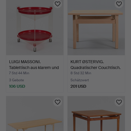
LUIGI MASSONI.
KURT ØSTERVIG.
Tablettisch aus klarem und
Quadratischer Couchtisch.
…
K…
7 Std 44 Min
8 Std 32 Min
3 Gebote
Schätzwert
106 USD
201 USD