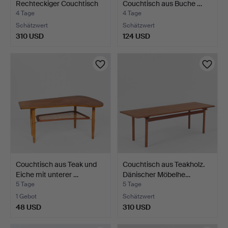
Rechteckiger Couchtisch
Couchtisch aus Buche …
au…
4 Tage
4 Tage
Schätzwert
Schätzwert
310 USD
124 USD
Couchtisch aus Teak und
Couchtisch aus Teakholz.
Eiche mit unterer …
Dänischer Möbelhe…
5 Tage
5 Tage
1 Gebot
Schätzwert
48 USD
310 USD