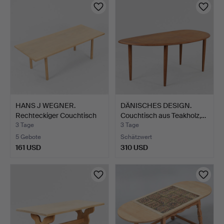
HANS J WEGNER.
DÄNISCHES DESIGN.
Rechteckiger Couchtisch
Couchtisch aus Teakholz,…
aus…
3 Tage
3 Tage
5 Gebote
Schätzwert
161 USD
310 USD