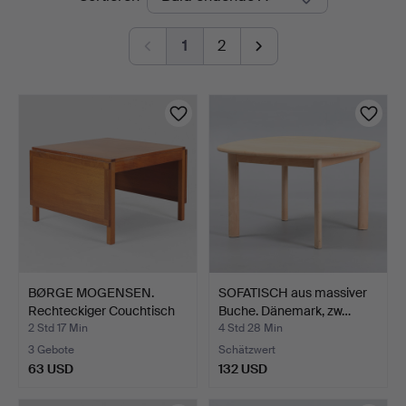
Auktionen
1
2
BØRGE MOGENSEN.
SOFATISCH aus massiver
Rechteckiger Couchtisch
Buche. Dänemark, zw…
au…
2 Std 17 Min
4 Std 28 Min
3 Gebote
Schätzwert
63 USD
132 USD