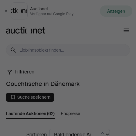
Auctionet
Anzeigen
Schließen
Verfügbar auf Google Play
Auctionet.com
Filtrieren
Couchtische
Couchtische in Dänemark
in
Suche speichern
Dänemark
Laufende Auktionen
(62)
Endpreise
Laufende
Sortieren