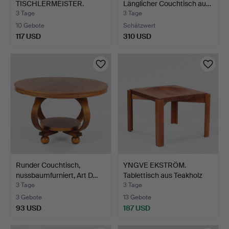
TISCHLERMEISTER.
Länglicher Couchtisch au…
Runder Beistell…
3 Tage
3 Tage
10 Gebote
Schätzwert
117 USD
310 USD
Runder Couchtisch,
YNGVE EKSTRÖM.
nussbaumfurniert, Art D…
Tablettisch aus Teakholz
mi…
3 Tage
3 Tage
3 Gebote
13 Gebote
93 USD
187 USD