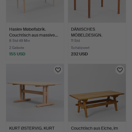
Haslev Møbelfabrik.
DÄNISCHES
Couchtisch aus massive…
MÖBELDESIGN.
Quadratischer Beist…
8 Std 49 Min
11 Std
2 Gebote
Schätzwert
155 USD
232 USD
KURT ØSTERVIG. KURT
Couchtisch aus Eiche, im