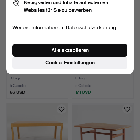
Neuigkeiten und Inhalte auf externen
Websites für Sie zu bewerben.
Weitere Informationen:
Datenschutzerklärung
Alle akzeptieren
Cookie-Einstellungen
BRUNO MATHSSON.
JENS LYNGSØE: Großer,
"Berit", Servierwagen mit …
rechteckiger Couchti…
3 Tage
3 Tage
5 Gebote
5 Gebote
86 USD
171 USD