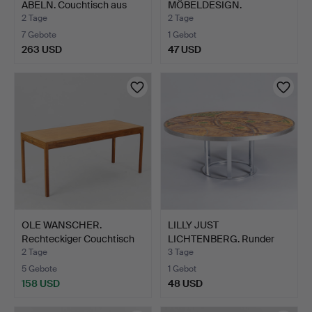
ABELN. Couchtisch aus
MÖBELDESIGN.
Te…
Couchtisch aus Buch…
2 Tage
2 Tage
7 Gebote
1 Gebot
263 USD
47 USD
OLE WANSCHER.
LILLY JUST
Rechteckiger Couchtisch
LICHTENBERG. Runder
aus …
Couchtisch.…
2 Tage
3 Tage
5 Gebote
1 Gebot
158 USD
48 USD