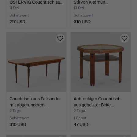
ØSTERVIG Couchtisch au…
Stil von Kjærnulf…
11 Std
13 Std
Schätzwert
Schätzwert
217 USD
310 USD
Couchtisch aus Palisander
Achteckiger Couchtisch
mit abgerundeten…
aus gebeizter Birke…
2 Tage
2 Tage
Schätzwert
1 Gebot
310 USD
47 USD