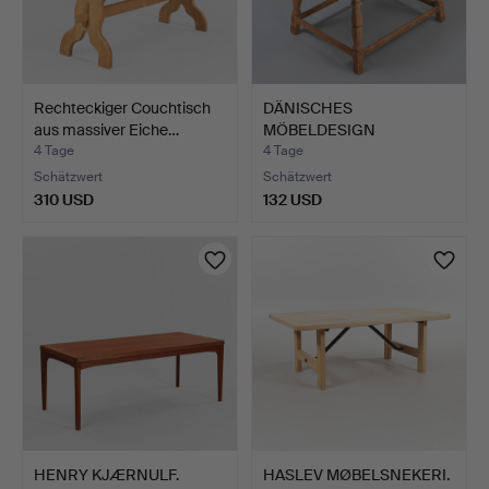
Rechteckiger Couchtisch
DÄNISCHES
aus massiver Eiche…
MÖBELDESIGN
Beistelltisch aus ma…
4 Tage
4 Tage
Schätzwert
Schätzwert
310 USD
132 USD
HENRY KJÆRNULF.
HASLEV MØBELSNEKERI.