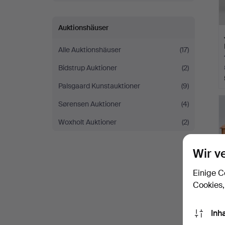
Auktionshäuser
Alle Auktionshäuser
(17)
Bidstrup Auktioner
(2)
Palsgaard Kunstauktioner
(9)
Sørensen Auktioner
(4)
Woxholt Auktioner
(2)
Wir v
Einige C
Cookies,
Inh