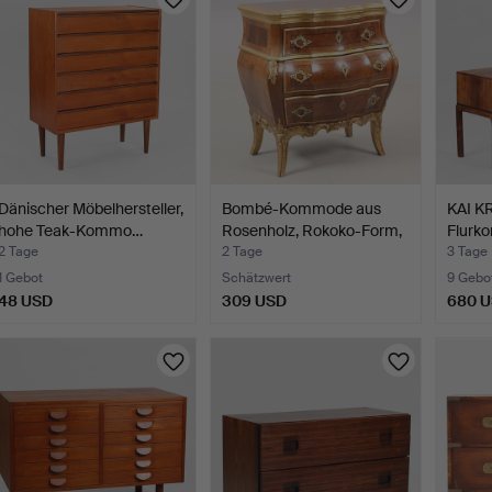
Dänischer Möbelhersteller,
Bombé-Kommode aus
KAI K
hohe Teak-Kommo…
Rosenholz, Rokoko-Form,
Flurk
…
Palis
2 Tage
2 Tage
3 Tage
1 Gebot
Schätzwert
9 Gebo
48 USD
309 USD
680 