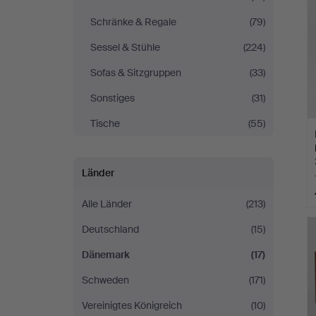
Schränke & Regale
(79)
Sessel & Stühle
(224)
Sofas & Sitzgruppen
(33)
Sonstiges
(31)
Tische
(55)
Länder
Alle Länder
(213)
Deutschland
(15)
Dänemark
(17)
Schweden
(171)
Vereinigtes Königreich
(10)