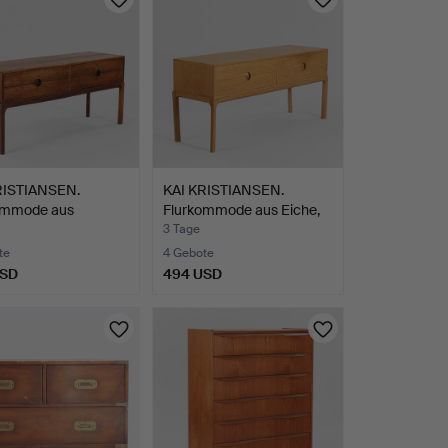
RISTIANSEN.
KAI KRISTIANSEN.
ommode aus
Flurkommode aus Eiche,
ande…
Fr…
3 Tage
te
4 Gebote
USD
494 USD