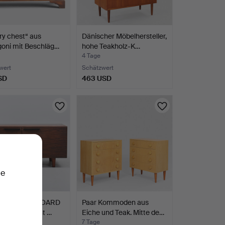
ary chest“ aus
Dänischer Möbelhersteller,
oni mit Beschläg…
hohe Teakholz-K…
4 Tage
wert
Schätzwert
SD
463 USD
ie
RIGES SIDEBOARD
Paar Kommoden aus
lisander. Front …
Eiche und Teak. Mitte de…
7 Tage