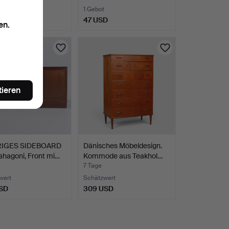
1 Gebot
D
47 USD
en.
tieren
RIGES SIDEBOARD
Dänisches Möbeldesign.
hagoni, Front mi…
Kommode aus Teakhol…
7 Tage
wert
Schätzwert
SD
309 USD