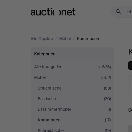
Auctionet.com
Alle Objekte
/
Möbel
/
Kommoden
Kommoden
Kategorien
in
Alle Kategorien
(1.636)
Möbel
(552)
Dänemark
Couchtische
(63)
Esstische
(30)
L
Esszimmermöbel
(1)
S
A
Kommoden
(17)
Schreibtische
(19)