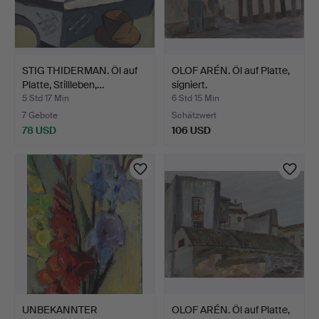
STIG THIDERMAN. Öl auf
OLOF ARÉN. Öl auf Platte,
Platte, Stillleben,…
signiert.
5 Std 17 Min
6 Std 15 Min
7 Gebote
Schätzwert
78 USD
106 USD
UNBEKANNTER
OLOF ARÉN. Öl auf Platte,