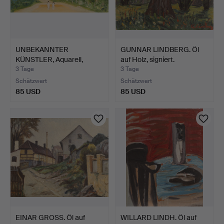
UNBEKANNTER
GUNNAR LINDBERG. Öl
KÜNSTLER, Aquarell,
auf Holz, signiert.
signiert.
3 Tage
3 Tage
Schätzwert
Schätzwert
85 USD
85 USD
EINAR GROSS. Öl auf
WILLARD LINDH. Öl auf