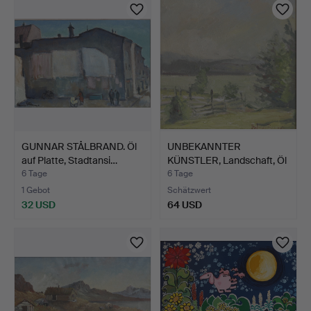
GUNNAR STÅLBRAND. Öl
UNBEKANNTER
auf Platte, Stadtansi…
KÜNSTLER, Landschaft, Öl
auf P…
6 Tage
6 Tage
1 Gebot
Schätzwert
32 USD
64 USD