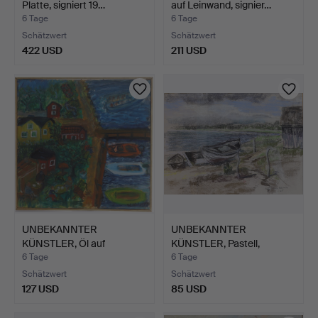
Platte, signiert 19…
auf Leinwand, signier…
6 Tage
6 Tage
Schätzwert
Schätzwert
422 USD
211 USD
UNBEKANNTER
UNBEKANNTER
KÜNSTLER, Öl auf
KÜNSTLER, Pastell,
Leinwand, sig…
signiert.
6 Tage
6 Tage
Schätzwert
Schätzwert
127 USD
85 USD