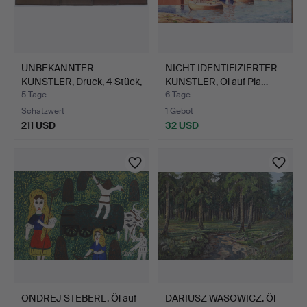
UNBEKANNTER
NICHT IDENTIFIZIERTER
KÜNSTLER, Druck, 4 Stück,
KÜNSTLER, Öl auf Pla…
Vene…
5 Tage
6 Tage
Schätzwert
1 Gebot
211 USD
32 USD
ONDREJ STEBERL. Öl auf
DARIUSZ WASOWICZ. Öl