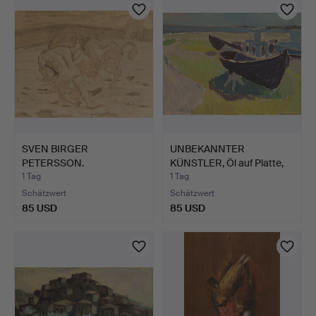
SVEN BIRGER
UNBEKANNTER
PETERSSON.
KÜNSTLER, Öl auf Platte,
Mischtechnik, signi…
signi…
1 Tag
1 Tag
Schätzwert
Schätzwert
85 USD
85 USD