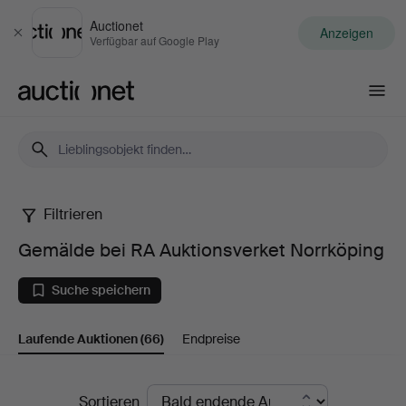
Auctionet
Anzeigen
Schließen
Verfügbar auf Google Play
Auctionet.com
Filtrieren
Gemälde
Gemälde bei RA Auktionsverket Norrköping
bei
Suche speichern
RA
Laufende Auktionen
(66)
Endpreise
Auktionsverket
Norrköping
Laufende
Sortieren