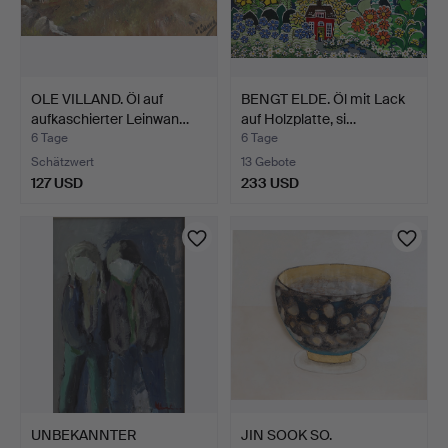
OLE VILLAND. Öl auf
BENGT ELDE. Öl mit Lack
aufkaschierter Leinwan…
auf Holzplatte, si…
6 Tage
6 Tage
Schätzwert
13 Gebote
127 USD
233 USD
UNBEKANNTER
JIN SOOK SO.