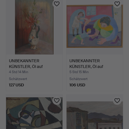
UNBEKANNTER
UNBEKANNTER
KÜNSTLER, Öl auf
KÜNSTLER, Öl auf
Leinwand, Sti…
Leinwand, sig…
4 Std 14 Min
5 Std 15 Min
Schätzwert
Schätzwert
127 USD
106 USD