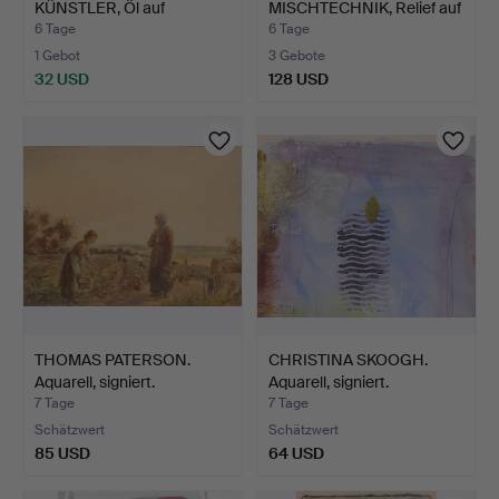
KÜNSTLER, Öl auf
MISCHTECHNIK, Relief auf
Leinwand, sig…
Plat…
6 Tage
6 Tage
1 Gebot
3 Gebote
32 USD
128 USD
THOMAS PATERSON.
CHRISTINA SKOOGH.
Aquarell, signiert.
Aquarell, signiert.
7 Tage
7 Tage
Schätzwert
Schätzwert
85 USD
64 USD