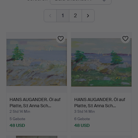
Auktionen
1
2
HANS AUGANDER. Öl auf
HANS AUGANDER. Öl auf
Platte, S:t Anna Sch…
Platte, S:t Anna Sch…
2 Std 14 Min
3 Std 14 Min
5 Gebote
6 Gebote
48 USD
48 USD