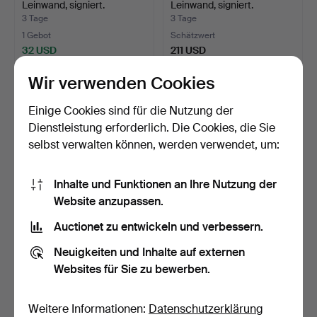
Leinwand, signiert.
Leinwand, signiert.
3 Tage
3 Tage
1 Gebot
Schätzwert
32 USD
211 USD
Wir verwenden Cookies
Einige Cookies sind für die Nutzung der
Dienstleistung erforderlich. Die Cookies, die Sie
selbst verwalten können, werden verwendet, um:
Inhalte und Funktionen an Ihre Nutzung der
Website anzupassen.
Auctionet zu entwickeln und verbessern.
KENNETH PILS. Öl auf
UNBEKANNTER
Leinwand, signiert, d…
KÜNSTLER, Öl auf Platte,
Neuigkeiten und Inhalte auf externen
"Stor…
3 Tage
4 Tage
Websites für Sie zu bewerben.
Schätzwert
Schätzwert
127 USD
85 USD
Weitere Informationen:
Datenschutzerklärung