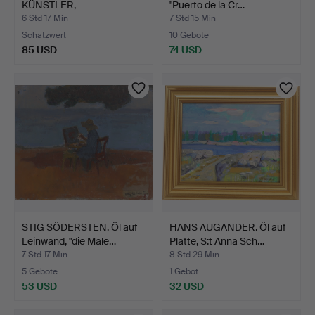
KÜNSTLER,
"Puerto de la Cr…
Blumenstillleben, si…
6 Std 17 Min
7 Std 15 Min
Schätzwert
10 Gebote
85 USD
74 USD
STIG SÖDERSTEN. Öl auf
HANS AUGANDER. Öl auf
Leinwand, "die Male…
Platte, S:t Anna Sch…
7 Std 17 Min
8 Std 29 Min
5 Gebote
1 Gebot
53 USD
32 USD