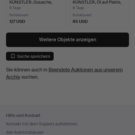
KÜNSTLER, Gouache,
KÜNSTLER, Öl auf Platte,
signiert Ga…
monog…
8 Tage
8 Tage
Schätzwert
Schätzwert
127 USD
85 USD
Weitere Objekte anzeigen
Suche speichern
Sie können auch in
Beendete Auktionen aus unserem
Archiv
suchen.
Fußzeilen-
Hilfe und Kontakt
Navigation
Kontakt mit dem Support aufnehmen
Alle Auktionshäuser