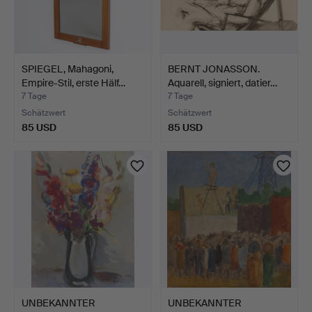
SPIEGEL, Mahagoni,
BERNT JONASSON.
Empire-Stil, erste Hälf…
Aquarell, signiert, datier…
7 Tage
7 Tage
Schätzwert
Schätzwert
85 USD
85 USD
UNBEKANNTER
UNBEKANNTER