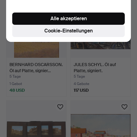
Alle akzeptieren
Cookie-Einstellungen
BERNHARD OSCARSSON.
JULES SCHYL. Öl auf
Öl auf Platte, signier…
Platte, signiert.
5 Tage
5 Tage
1 Gebot
4 Gebote
48 USD
117 USD