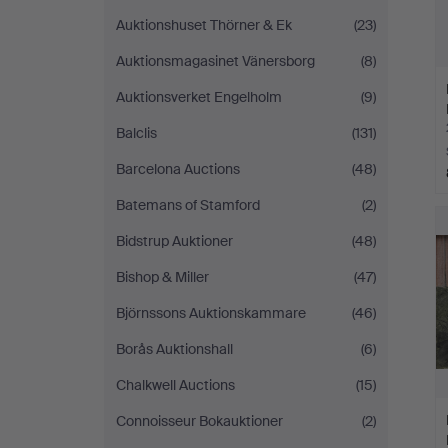
Auktionshuset Thörner & Ek
(23)
Auktionsmagasinet Vänersborg
(8)
Auktionsverket Engelholm
(9)
Balclis
(131)
Barcelona Auctions
(48)
Batemans of Stamford
(2)
Bidstrup Auktioner
(48)
Bishop & Miller
(47)
Björnssons Auktionskammare
(46)
Borås Auktionshall
(6)
Chalkwell Auctions
(15)
Connoisseur Bokauktioner
(2)