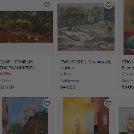
OLOF HERMELIN.
EWY ISGREN. Strandwald,
STIG 
ZUGESCHRIEBEN.
signiert.
Blumen
Schwanenteic…
23 Min
2 Tage
2 Tage
1 Gebot
Schätzwert
Schätz
32 USD
64 USD
53 U