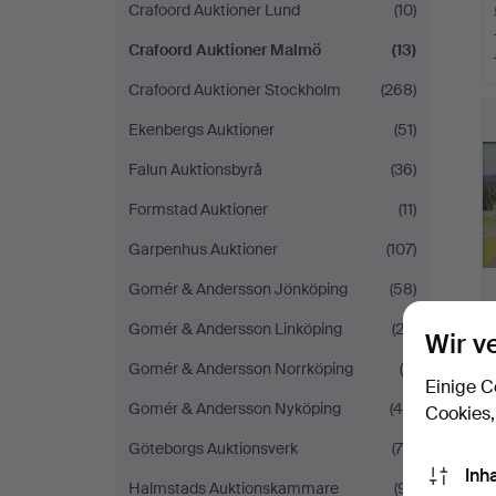
Crafoord Auktioner Lund
(10)
Crafoord Auktioner Malmö
(13)
Crafoord Auktioner Stockholm
(268)
Ekenbergs Auktioner
(51)
Falun Auktionsbyrå
(36)
Formstad Auktioner
(11)
Garpenhus Auktioner
(107)
Gomér & Andersson Jönköping
(58)
Gomér & Andersson Linköping
(22)
Wir v
Gomér & Andersson Norrköping
(9)
Einige C
Gomér & Andersson Nyköping
(49)
Cookies,
Göteborgs Auktionsverk
(75)
Inh
Halmstads Auktionskammare
(91)