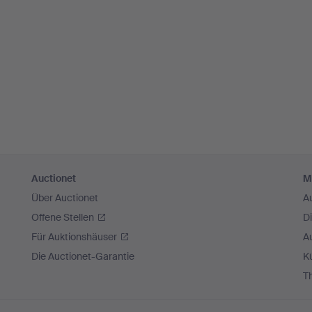
Auctionet
M
Über Auctionet
A
Offene Stellen
D
Für Auktionshäuser
A
Die Auctionet-Garantie
Kü
T