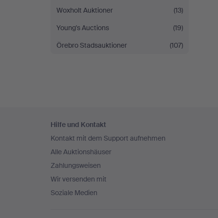
Woxholt Auktioner
(13)
Young's Auctions
(19)
Örebro Stadsauktioner
(107)
Fußzeilen-
Hilfe und Kontakt
Navigation
Kontakt mit dem Support aufnehmen
Alle Auktionshäuser
Zahlungsweisen
Wir versenden mit
Soziale Medien