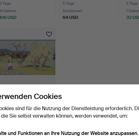
signie…
FRAU
5 Tage
5 Tage
5 Tage
14 Gebote
Schätzwert
1 Gebot
106 USD
64 USD
32 US
GERHARD KARLMARK.
erwenden Cookies
GEMÜSEBEET UND
BÄUME, si…
5 Tage
ookies sind für die Nutzung der Dienstleistung erforderlich. D
1 Gebot
 die Sie selbst verwalten können, werden verwendet, um:
33 USD
alte und Funktionen an Ihre Nutzung der Website anzupassen.
Suche speichern