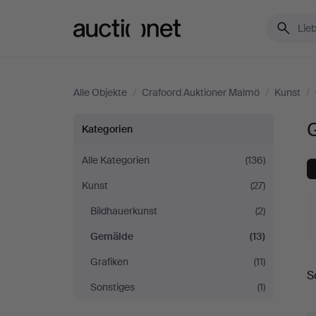
Auctionet.com
Alle Objekte
/
Crafoord Auktioner Malmö
/
Kunst
/
Gemälde
Kategorien
bei
Alle Kategorien
(136)
Kunst
(27)
Crafoord
Bildhauerkunst
(2)
Auktioner
Gemälde
(13)
Malmö
L
Grafiken
(11)
S
A
Sonstiges
(1)