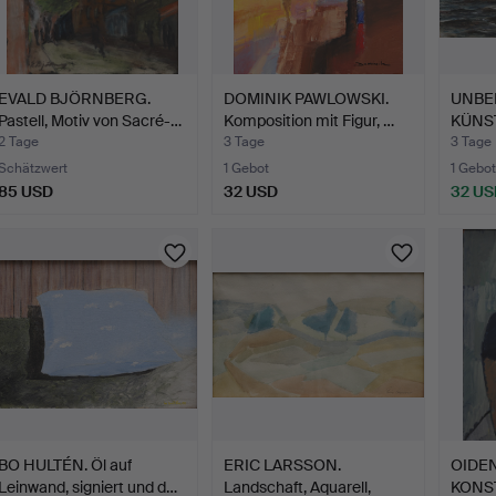
EVALD BJÖRNBERG.
DOMINIK PAWLOWSKI.
UNBE
Pastell, Motiv von Sacré-…
Komposition mit Figur, …
KÜNST
Motiv,
2 Tage
3 Tage
3 Tage
Schätzwert
1 Gebot
1 Gebot
85 USD
32 USD
32 US
BO HULTÉN. Öl auf
ERIC LARSSON.
OIDEN
Leinwand, signiert und d…
Landschaft, Aquarell,
KONS