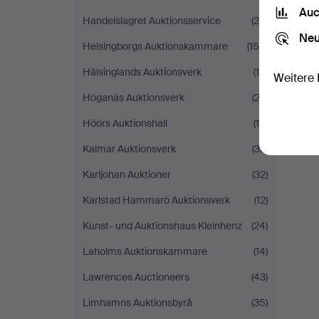
Auc
Handelslagret Auktionsservice
(29)
S
Neu
Helsingborgs Auktionskammare
(159)
Hälsinglands Auktionsverk
(18)
Weitere 
Höganäs Auktionsverk
(22)
Höörs Auktionshall
(15)
Kalmar Auktionsverk
(32)
Karljohan Auktioner
(32)
Karlstad Hammarö Auktionsverk
(12)
Kunst- und Auktionshaus Kleinhenz
(24)
Laholms Auktionskammare
(14)
Lawrences Auctioneers
(43)
Limhamns Auktionsbyrå
(35)