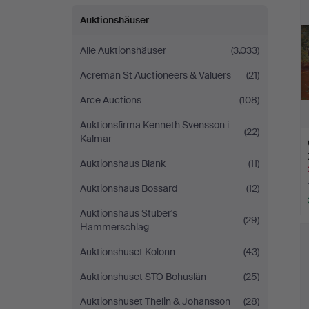
Auktionshäuser
Alle Auktionshäuser
(3.033)
Acreman St Auctioneers & Valuers
(21)
Arce Auctions
(108)
Auktionsfirma Kenneth Svensson i
(22)
Kalmar
Auktionshaus Blank
(11)
Auktionshaus Bossard
(12)
Auktionshaus Stuber's
(29)
Hammerschlag
Auktionshuset Kolonn
(43)
Auktionshuset STO Bohuslän
(25)
Auktionshuset Thelin & Johansson
(28)