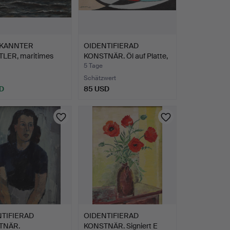
KANNTER
OIDENTIFIERAD
LER, maritimes
KONSTNÄR. Öl auf Platte,
 Öl …
sig…
5 Tage
Schätzwert
D
85 USD
TIFIERAD
OIDENTIFIERAD
TNÄR.
KONSTNÄR. Signiert E