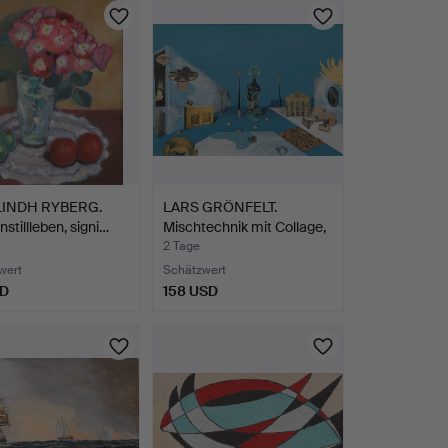
LINDH RYBERG.
LARS GRÖNFELT.
stillleben, signi…
Mischtechnik mit Collage,
"…
2 Tage
wert
Schätzwert
SD
158 USD