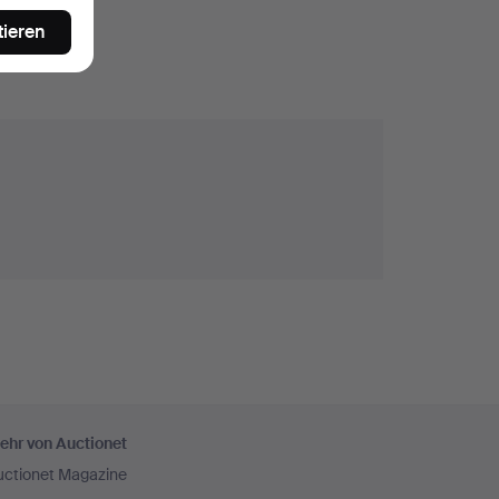
tieren
ehr von Auctionet
uctionet Magazine