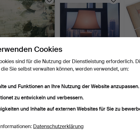
erwenden Cookies
MYRIAM NEGRE. "Silla
CHRISTIAN MAURY.
GEOR
ookies sind für die Nutzung der Dienstleistung erforderlich. D
#41".
"Hong Kong" aus der
Das n
 die Sie selbst verwalten können, werden verwendet, um:
Serie…
6 Std 50 Min
2 Tage
16 Tage
Schätzwert
Schätzwert
Schätz
209 USD
174 USD
174 U
alte und Funktionen an Ihre Nutzung der Website anzupassen.
tionet zu entwickeln und verbessern.
Suche speichern
igkeiten und Inhalte auf externen Websites für Sie zu bewerb
ie können auch in
Beendete Auktionen aus unserem Archiv
su
Informationen:
Datenschutzerklärung