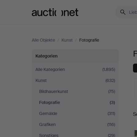
Auctionet.com
Alle Objekte
/
Kunst
/
Fotografie
F
Fotografie
Kategorien
in
Alle Kategorien
(1.895)
Kunst
(632)
Spanien
Bildhauerkunst
(75)
Fotografie
(3)
L
Gemälde
(311)
S
A
Grafiken
(116)
Sonstiges
(29)