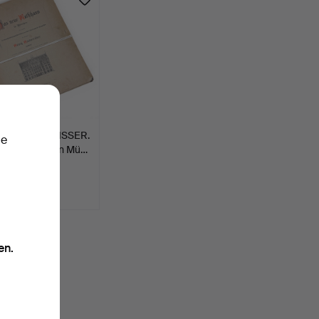
G HAUBERRISSER.
ie
eue Rathaus in Mü…
wert
SD
en.
chen.