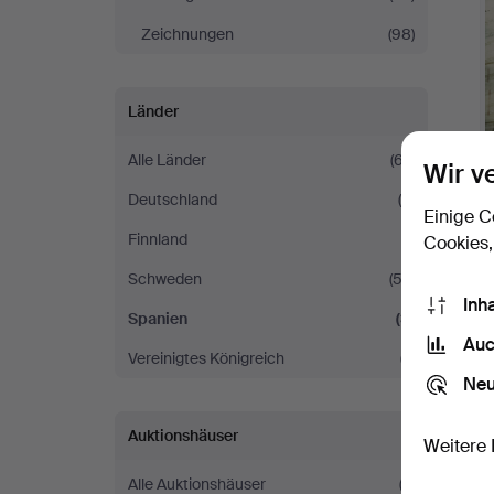
Zeichnungen
(98)
Länder
Alle Länder
(67)
Wir v
Deutschland
(4)
Einige C
Finnland
(1)
Cookies,
Schweden
(52)
Inh
Spanien
(3)
Auc
Vereinigtes Königreich
(7)
Neu
S
Auktionshäuser
Weitere 
Alle Auktionshäuser
(3)