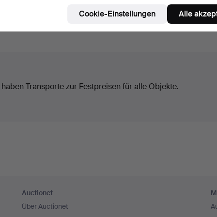
Cookie-Einstellungen
Alle akzep
 haben Transporte zur Festpreisen für alle Objekte.
Auctionet
M
Über Auctionet
A