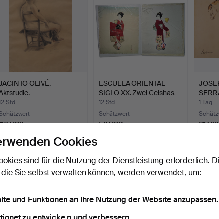
JACINTO OLIVÉ.
ESCUELA ORIENTAL
JOSE
Aktstudie.
SIGLO XX. Zwei Geishas.
SERRA
P…
12 Std
12 Std
1 Tag
Schätzwert
Schätzwert
Schätz
116 USD
58 USD
81 US
erwenden Cookies
ookies sind für die Nutzung der Dienstleistung erforderlich. D
 die Sie selbst verwalten können, werden verwendet, um:
alte und Funktionen an Ihre Nutzung der Website anzupassen.
tionet zu entwickeln und verbessern.