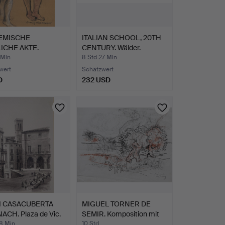
EMISCHE
ITALIAN SCHOOL, 20TH
ICHE AKTE.
CENTURY. Wälder.
HTECHNIK A…
 Min
8 Std 27 Min
wert
Schätzwert
D
232 USD
I CASACUBERTA
MIGUEL TORNER DE
ACH. Plaza de Vic.
SEMIR. Komposition mit
Ti…
48 Min
10 Std