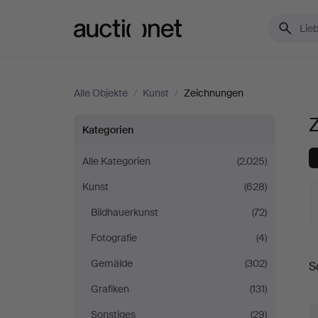
Auctionet.com
Alle Objekte
/
Kunst
/
Zeichnungen
Zeichnungen
Kategorien
in
Alle Kategorien
(2.025)
Kunst
(628)
Spanien
Bildhauerkunst
(72)
Fotografie
(4)
L
Gemälde
(302)
S
A
Grafiken
(131)
Sonstiges
(29)