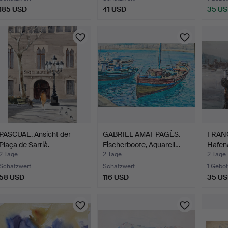
185 USD
41 USD
35 U
PASCUAL. Ansicht der
GABRIEL AMAT PAGÈS.
FRAN
Plaça de Sarrià.
Fischerboote, Aquarell…
Hafena
2 Tage
2 Tage
2 Tage
Schätzwert
Schätzwert
1 Gebot
58 USD
116 USD
35 U