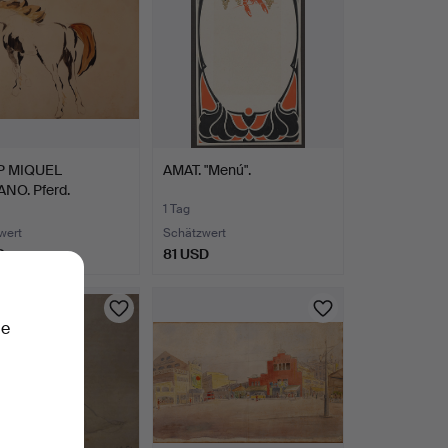
P MIQUEL
AMAT. "Menú".
NO. Pferd.
1 Tag
wert
Schätzwert
D
81 USD
ie