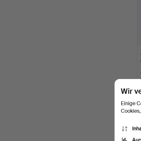
Wir v
Einige C
Cookies,
Inh
Auc