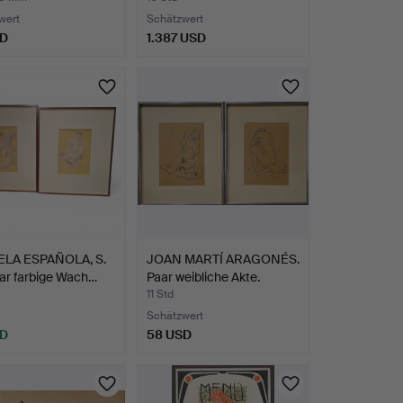
wert
Schätzwert
SD
1.387 USD
LA ESPAÑOLA, S.
JOAN MARTÍ ARAGONÉS.
ar farbige Wach…
Paar weibliche Akte.
11 Std
Schätzwert
SD
58 USD