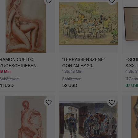
RAMON CUELLO.
"TERRASSENSZENE"
ESCU
ZUGESCHRIEBEN.
GONZALEZ 20.
S.XX. 
VORBEREITENDE…
JAHRHUNDERT.…
Kohle
18 Min
1 Std 18 Min
4 Std 3
Schätzwert
Schätzwert
11 Gebo
41 USD
52 USD
87 US