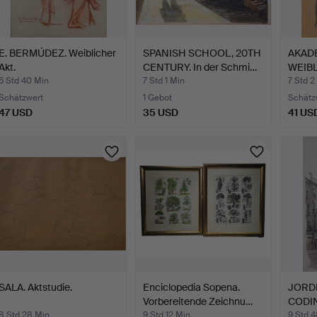
E. BERMÚDEZ. Weiblicher
SPANISH SCHOOL, 20TH
AKAD
Akt.
CENTURY. In der Schmi…
WEIBL
MISC
6 Std 40 Min
7 Std 1 Min
7 Std 2
Schätzwert
1 Gebot
Schätz
47 USD
35 USD
41 US
SALA. Aktstudie.
Enciclopedia Sopena.
JORD
Vorbereitende Zeichnu…
CODIN
8 Std 28 Min
9 Std 12 Min
9 Std 