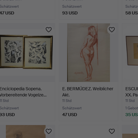
Schätzwert
Schätzwert
Schätz
47 USD
93 USD
58 U
Enciclopedia Sopena.
E. BERMÚDEZ. Weiblicher
ESCUE
Vorbereitende Vogelze…
Akt.
XX. Pa
11 Std
11 Std
11 Std
Schätzwert
Schätzwert
1 Gebot
93 USD
47 USD
35 U