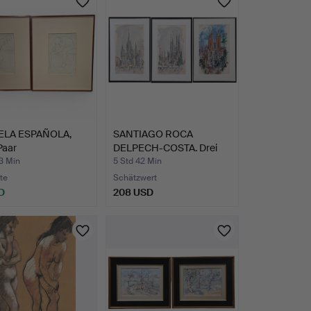
ELA ESPAÑOLA,
SANTIAGO ROCA
Paar
DELPECH-COSTA. Drei
zeichnun…
Ansichte…
3 Min
5 Std 42 Min
te
Schätzwert
D
208 USD