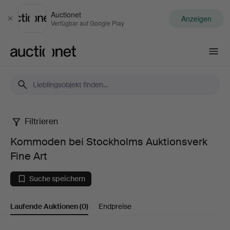
Auctionet
Anzeigen
Schließen
Verfügbar auf Google Play
Auctionet.com
Filtrieren
Kommoden
Kommoden bei Stockholms Auktionsverk
bei
Fine Art
Stockholms
Suche speichern
Auktionsverk
Laufende Auktionen
(0)
Endpreise
Fine