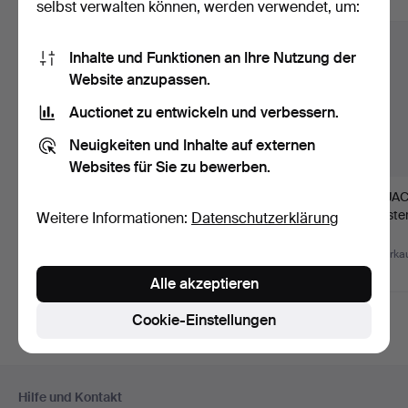
Alle Objekte anzeigen
selbst verwalten können, werden verwendet, um:
Inhalte und Funktionen an Ihre Nutzung der
Website anzupassen.
Auctionet zu entwickeln und verbessern.
Neuigkeiten und Inhalte auf externen
Websites für Sie zu bewerben.
25
.
JONAS HULTSTÉN
87
.
JOHAN NEIJBER
89
.
JAC
(Amtsmeister in
(Meister in Stockholm
(Meiste
Weitere Informationen:
Datenschutzerklärung
Stockholm 1…
1768-1…
Kungs
Unverkauft
Verkauft
Unverkau
-
4.009 USD
-
Alle akzeptieren
Cookie-Einstellungen
Fußzeilen-
Hilfe und Kontakt
Navigation