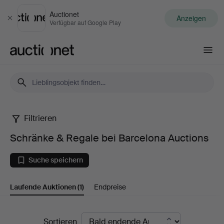
Auctionet
Anzeigen
Schließen
Verfügbar auf Google Play
Auctionet.com
Filtrieren
Schränke
Schränke & Regale bei Barcelona Auctions
&
Suche speichern
Regale
Laufende Auktionen
(1)
Endpreise
bei
Barcelona
Laufende
Sortieren