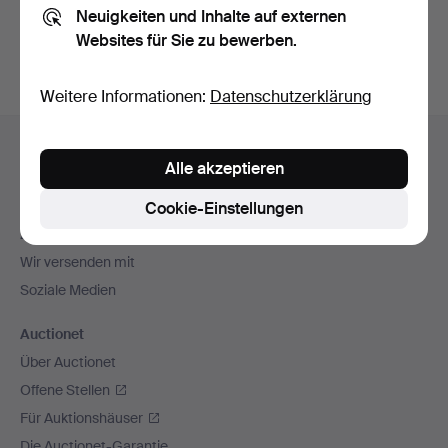
Neuigkeiten und Inhalte auf externen
Archiv
suchen.
Websites für Sie zu bewerben.
Weitere Informationen:
Datenschutzerklärung
Fußzeilen-
Hilfe und Kontakt
Navigation
Alle akzeptieren
Kontakt mit dem Support aufnehmen
Alle Auktionshäuser
Cookie-Einstellungen
Zahlungsweisen
Wir versenden mit
Soziale Medien
Auctionet
Über Auctionet
Offene Stellen
Für Auktionshäuser
Die Auctionet-Garantie