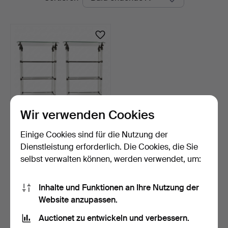
Auktionen
Auctions
Wir verwenden Cookies
Einige Cookies sind für die Nutzung der
Paar Regale aus Glas,
Acrylglas und Pferde…
Dienstleistung erforderlich. Die Cookies, die Sie
1 Tag
selbst verwalten können, werden verwendet, um:
Schätzwert
289 USD
Inhalte und Funktionen an Ihre Nutzung der
Website anzupassen.
Suche speichern
Auctionet zu entwickeln und verbessern.
Sie können auch in
Beendete Auktionen aus unserem