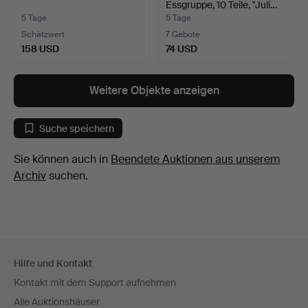
Essgruppe, 10 Teile, "Juli…
5 Tage
5 Tage
Schätzwert
7 Gebote
158 USD
74 USD
Weitere Objekte anzeigen
Suche speichern
Sie können auch in
Beendete Auktionen aus unserem
Archiv
suchen.
Fußzeilen-
Hilfe und Kontakt
Navigation
Kontakt mit dem Support aufnehmen
Alle Auktionshäuser