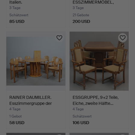
Italien.
ESSZIMMERMÖBEL,
"VINDÖ", NUS…
3 Tage
3 Tage
Schätzwert
21 Gebote
85 USD
200 USD
RAINER DAUMILLER.
ESSGRUPPE, 9+2 Teile,
Esszimmergruppe der
Eiche, zweite Hälfte…
1970…
4 Tage
4 Tage
1 Gebot
Schätzwert
58 USD
106 USD