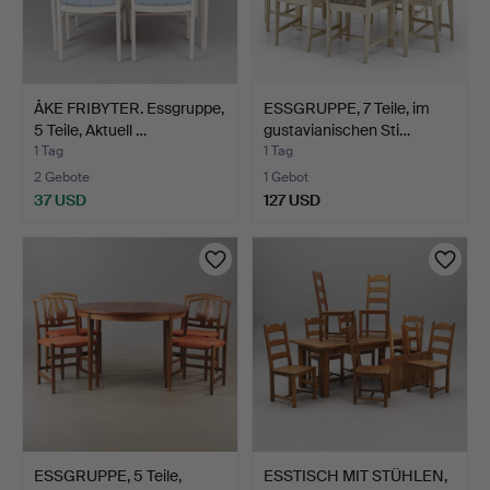
ÅKE FRIBYTER. Essgruppe,
ESSGRUPPE, 7 Teile, im
5 Teile, Aktuell …
gustavianischen Sti…
1 Tag
1 Tag
2 Gebote
1 Gebot
37 USD
127 USD
ESSGRUPPE, 5 Teile,
ESSTISCH MIT STÜHLEN,