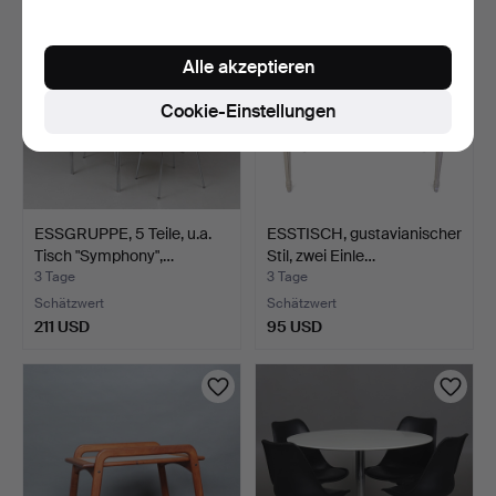
Alle akzeptieren
Cookie-Einstellungen
ESSGRUPPE, 5 Teile, u.a.
ESSTISCH, gustavianischer
Tisch "Symphony",…
Stil, zwei Einle…
3 Tage
3 Tage
Schätzwert
Schätzwert
211 USD
95 USD