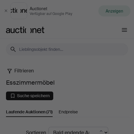
Auctionet
Anzeigen
Schließen
Verfügbar auf Google Play
Auctionet.com
Filtrieren
Esszimmermöbel
Esszimmermöbel
Suche speichern
Laufende Auktionen
(71)
Endpreise
Laufende
Sortieren