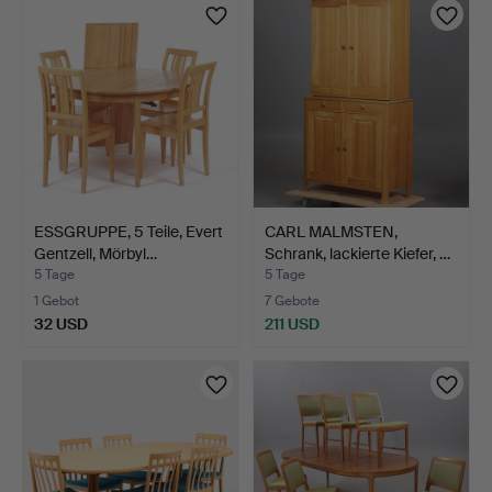
ESSGRUPPE, 5 Teile, Evert
CARL MALMSTEN,
Gentzell, Mörbyl…
Schrank, lackierte Kiefer, …
5 Tage
5 Tage
1 Gebot
7 Gebote
32 USD
211 USD