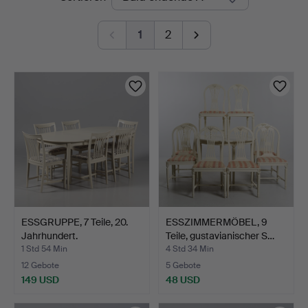
Auktionen
1
2
ESSGRUPPE, 7 Teile, 20.
ESSZIMMERMÖBEL, 9
Jahrhundert.
Teile, gustavianischer S…
1 Std 54 Min
4 Std 34 Min
12 Gebote
5 Gebote
149 USD
48 USD