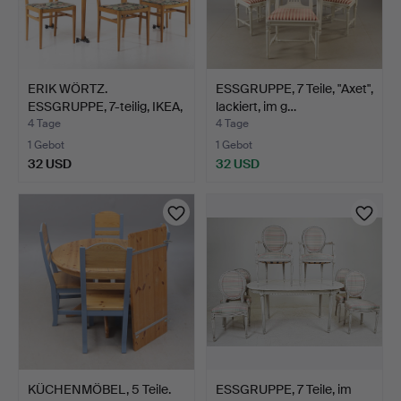
ERIK WÖRTZ.
ESSGRUPPE, 7 Teile, "Axet",
ESSGRUPPE, 7-teilig, IKEA,
lackiert, im g…
"Pe…
4 Tage
4 Tage
1 Gebot
1 Gebot
32 USD
32 USD
KÜCHENMÖBEL, 5 Teile.
ESSGRUPPE, 7 Teile, im