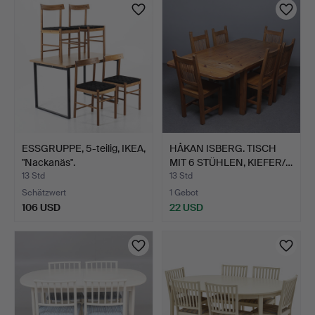
ESSGRUPPE, 5-teilig, IKEA,
HÅKAN ISBERG. TISCH
"Nackanäs".
MIT 6 STÜHLEN, KIEFER/…
13 Std
13 Std
Schätzwert
1 Gebot
106 USD
22 USD