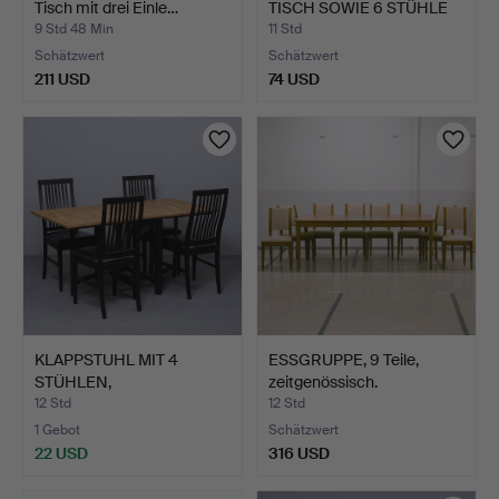
Tisch mit drei Einle…
TISCH SOWIE 6 STÜHLE
(…
9 Std 48 Min
11 Std
Schätzwert
Schätzwert
211 USD
74 USD
KLAPPSTUHL MIT 4
ESSGRUPPE, 9 Teile,
STÜHLEN,
zeitgenössisch.
ZEITGENÖSSISCH.
12 Std
12 Std
1 Gebot
Schätzwert
22 USD
316 USD