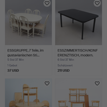
ESSGRUPPE, 7 Teile, im
ESSZIMMERTISCH/KONF
gustavianischen Sti…
ERENZTISCH, modern.
5 Std 37 Min
6 Std 37 Min
1 Gebot
Schätzwert
37 USD
211 USD