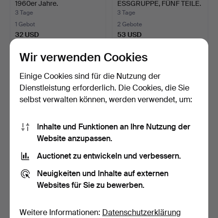
1960er Jahre.
ESSGRUPPE, FÜNF TEILE.
E…
3 Tage
3 Tage
1 Gebot
2 Gebote
32 USD
53 USD
Wir verwenden Cookies
Einige Cookies sind für die Nutzung der
Dienstleistung erforderlich. Die Cookies, die Sie
selbst verwalten können, werden verwendet, um:
Inhalte und Funktionen an Ihre Nutzung der
Website anzupassen.
Auctionet zu entwickeln und verbessern.
ESSGRUPPE. 7 Teile.
BRUNO REY. Kusch & Co.,
Teakplatte mit Unterge…
Set Stühle und Tis…
Neuigkeiten und Inhalte auf externen
3 Tage
3 Tage
Websites für Sie zu bewerben.
1 Gebot
1 Gebot
22 USD
185 USD
Weitere Informationen:
Datenschutzerklärung