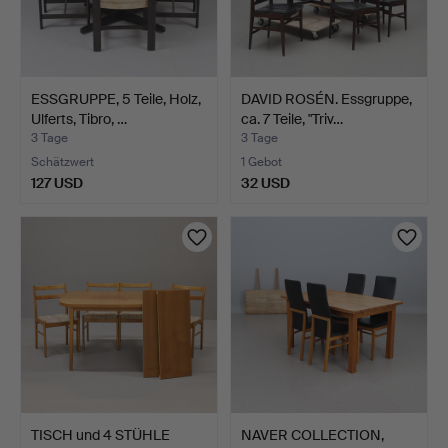
ESSGRUPPE, 5 Teile, Holz,
DAVID ROSÉN. Essgruppe,
Ulferts, Tibro, …
ca. 7 Teile, "Triv…
3 Tage
3 Tage
Schätzwert
1 Gebot
127 USD
32 USD
TISCH und 4 STÜHLE
NAVER COLLECTION,