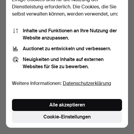
Dienstleistung erforderlich. Die Cookies, die Sie
selbst verwalten können, werden verwendet, um:
Inhalte und Funktionen an Ihre Nutzung der
Website anzupassen.
Auctionet zu entwickeln und verbessern.
ERIK WÖRTZ.
BORGE MOGESEN.
Neuigkeiten und Inhalte auf externen
ESSGRUPPE, 7-teilig, IKEA,
"Öresund", Essgruppe,
Websites für Sie zu bewerben.
"Pe…
Tisch…
5 Tage
8 Tage
1 Gebot
1 Gebot
32 USD
32 USD
Weitere Informationen:
Datenschutzerklärung
Suche speichern
Alle akzeptieren
Sie können auch in
Beendete Auktionen aus unserem
Archiv
suchen.
Cookie-Einstellungen