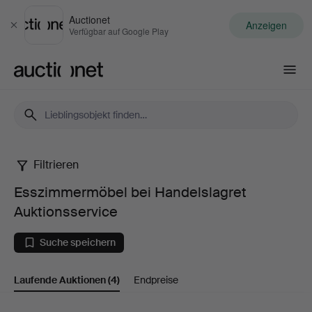
Auctionet
Anzeigen
Schließen
Verfügbar auf Google Play
Auctionet.com
Filtrieren
Esszimmermöbel
Esszimmermöbel bei Handelslagret
bei
Auktionsservice
Handelslagret
Suche speichern
Auktionsservice
Laufende Auktionen
(4)
Endpreise