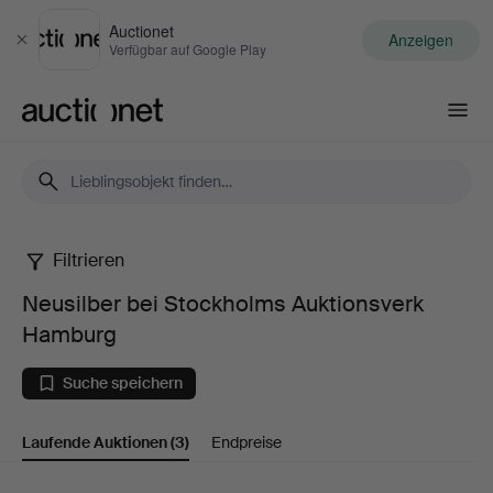
Auctionet
Anzeigen
Schließen
Verfügbar auf Google Play
Auctionet.com
Filtrieren
Neusilber
Neusilber bei Stockholms Auktionsverk
bei
Hamburg
Stockholms
Suche speichern
Auktionsverk
Laufende Auktionen
(3)
Endpreise
Hamburg