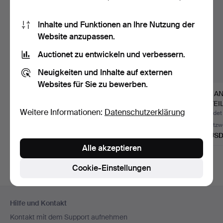
Inhalte und Funktionen an Ihre Nutzung der
Website anzupassen.
Auctionet zu entwickeln und verbessern.
Neuigkeiten und Inhalte auf externen
Websites für Sie zu bewerben.
KAFFEESERVICETEILE
Kaffeeset, 38-teilig,
THE AN
, Porzellan, Rörstrand,
Royal Copenhagen.
24-TEI
Weitere Informationen:
Datenschutzerklärung
…
KE…
Beendet 29. Jul 2026
Beendet 22. Jan 2026
Beendet 
11 Gebote
34 Gebote
Schätzw
80 USD
614 USD
64 US
Alle akzeptieren
Cookie-Einstellungen
Fußzeilen-
Hilfe und Kontakt
Navigation
Kontakt mit dem Support aufnehmen