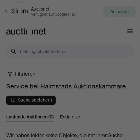
Auctionet
Anzeigen
Schließen
Verfügbar auf Google Play
Auctionet.com
Filtrieren
Service
Service bei Halmstads Auktionskammare
bei
Suche speichern
Halmstads
Laufende Auktionen
(0)
Endpreise
Auktionskammare
Laufende
Wir haben leider keine Objekte, die mit Ihrer Suche