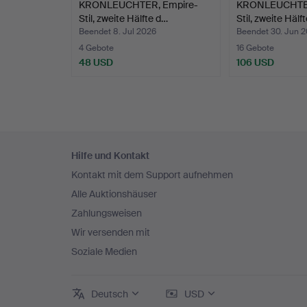
KRONLEUCHTER, Empire-
KRONLEUCHTER
Stil, zweite Hälfte d…
Stil, zweite Hälf
Beendet 8. Jul 2026
Beendet 30. Jun 
4 Gebote
16 Gebote
48 USD
106 USD
Fußzeilen-
Hilfe und Kontakt
Navigation
Kontakt mit dem Support aufnehmen
Alle Auktionshäuser
Zahlungsweisen
Wir versenden mit
Soziale Medien
Deutsch
USD