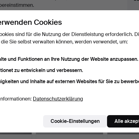
uktionen
bereinstimmen.
licken Sie oben auf
“Suche speichern”
, um eine
erwenden Cookies
ail zu erhalten, sobald dieses Objekt
ereingekommen ist.
ookies sind für die Nutzung der Dienstleistung erforderlich. D
 die Sie selbst verwalten können, werden verwendet, um:
 Archiv, die mit Ihrer Suche übereinsti
alte und Funktionen an Ihre Nutzung der Website anzupassen.
tionet zu entwickeln und verbessern.
igkeiten und Inhalte auf externen Websites für Sie zu bewerb
Informationen:
Datenschutzerklärung
Cookie-Einstellungen
Alle akzep