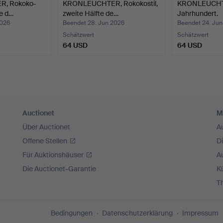
, Rokoko-
KRONLEUCHTER, Rokokostil,
KRONLEUCHTER
te d…
zweite Hälfte de…
Jahrhundert.
2026
Beendet 28. Jun 2026
Beendet 24. Ju
Schätzwert
Schätzwert
64 USD
64 USD
Auctionet
M
Über Auctionet
A
Offene Stellen
D
Für Auktionshäuser
A
Die Auctionet-Garantie
Kü
T
Bedingungen
Datenschutzerklärung
Impressum