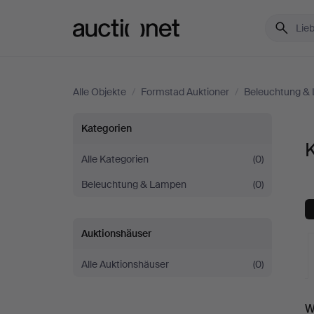
Auctionet.com
Alle Objekte
/
Formstad Auktioner
/
Beleuchtung &
Kronleuchter
Kategorien
K
bei
Alle Kategorien
(0)
Beleuchtung & Lampen
(0)
Formstad
Auktioner
Auktionshäuser
Alle Auktionshäuser
(0)
L
W