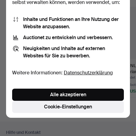
Alle Objekte anzeigen
selbst verwalten können, werden verwendet, um:
Inhalte und Funktionen an Ihre Nutzung der
Website anzupassen.
Auctionet zu entwickeln und verbessern.
Neuigkeiten und Inhalte auf externen
Websites für Sie zu bewerben.
KRONLEUCHTER,
HANS KÖGL,
KRONL
Glasprismen, Messing,
Kronleuchter/Deckenla
oskarian
Weitere Informationen:
Datenschutzerklärung
erste …
mpe, Metal…
Le…
Beendet 27. Jul 2026
Beendet 26. Mai 2026
Beendet 
4 Gebote
5 Gebote
15 Gebot
74 USD
169 USD
442 U
Alle akzeptieren
Cookie-Einstellungen
Fußzeilen-
Hilfe und Kontakt
Navigation