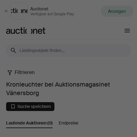
Auctionet
Anzeigen
Schließen
Verfügbar auf Google Play
Auctionet.com
Filtrieren
Kronleuchter
Kronleuchter bei Auktionsmagasinet
bei
Vänersborg
Auktionsmagasinet
Suche speichern
Vänersborg
Laufende Auktionen
(0)
Endpreise