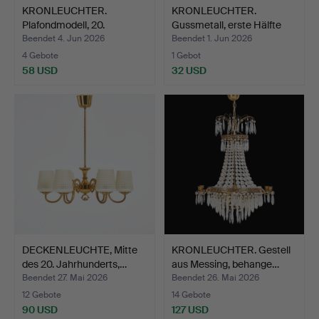
KRONLEUCHTER.
KRONLEUCHTER.
Plafondmodell, 20.
Gussmetall, erste Hälfte
Jahrhunde…
des…
Beendet 4. Jun 2026
Beendet 1. Jun 2026
4 Gebote
1 Gebot
58 USD
32 USD
DECKENLEUCHTE, Mitte
KRONLEUCHTER. Gestell
des 20. Jahrhunderts,…
aus Messing, behange…
Beendet 27. Mai 2026
Beendet 26. Mai 2026
12 Gebote
14 Gebote
90 USD
127 USD