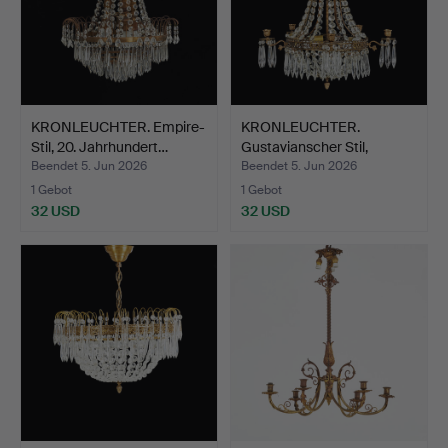
KRONLEUCHTER. Empire-
KRONLEUCHTER.
Stil, 20. Jahrhundert…
Gustavianscher Stil,
Metallg…
Beendet 5. Jun 2026
Beendet 5. Jun 2026
1 Gebot
1 Gebot
32 USD
32 USD