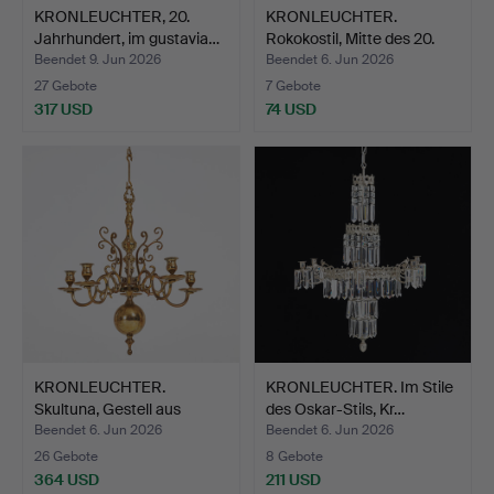
KRONLEUCHTER, 20.
KRONLEUCHTER.
Jahrhundert, im gustavia…
Rokokostil, Mitte des 20.
Ja…
Beendet 9. Jun 2026
Beendet 6. Jun 2026
27 Gebote
7 Gebote
317 USD
74 USD
KRONLEUCHTER.
KRONLEUCHTER. Im Stile
Skultuna, Gestell aus
des Oskar-Stils, Kr…
Messin…
Beendet 6. Jun 2026
Beendet 6. Jun 2026
26 Gebote
8 Gebote
364 USD
211 USD