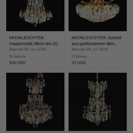
KRONLEUCHTER.
KRONLEUCHTER. Gestell
Hagamodell, Mitte des 20.
aus goldfarbenem Met…
Ja…
Beendet 30. Jun 2026
Beendet 26. Jun 2026
15 Gebote
2 Gebote
106 USD
37 USD