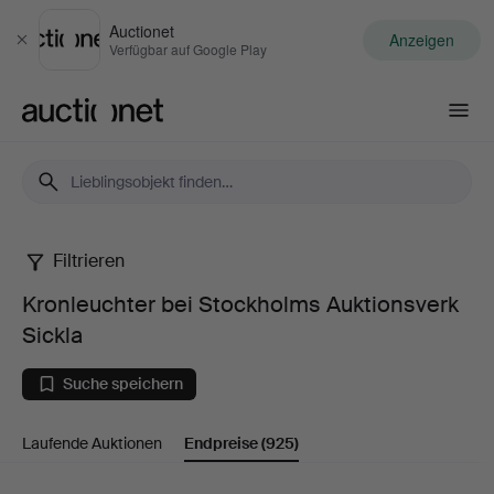
Auctionet
Anzeigen
Schließen
Verfügbar auf Google Play
Auctionet.com
Filtrieren
Kronleuchter
Kronleuchter bei Stockholms Auktionsverk
bei
Sickla
Stockholms
Suche speichern
Auktionsverk
Laufende Auktionen
Endpreise
(925)
Sickla