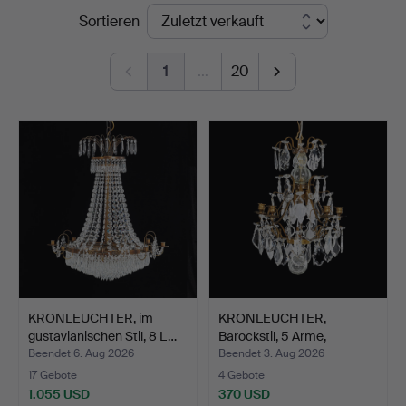
Endpreise
Sortieren
1
…
20
KRONLEUCHTER, im
KRONLEUCHTER,
gustavianischen Stil, 8 L…
Barockstil, 5 Arme,
untersch…
Beendet 6. Aug 2026
Beendet 3. Aug 2026
17 Gebote
4 Gebote
1.055 USD
370 USD