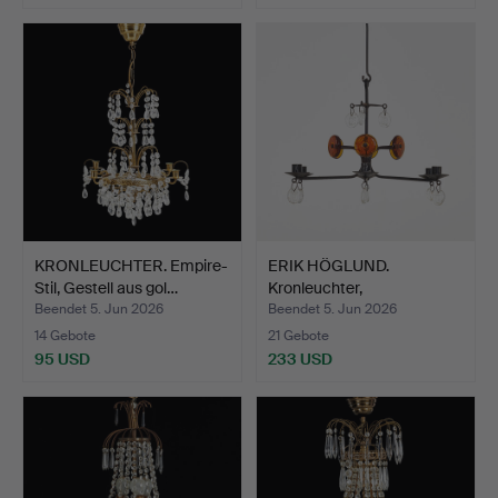
KRONLEUCHTER. Empire-
ERIK HÖGLUND.
Stil, Gestell aus gol…
Kronleuchter,
Schmiedeeisen,…
Beendet 5. Jun 2026
Beendet 5. Jun 2026
14 Gebote
21 Gebote
95 USD
233 USD