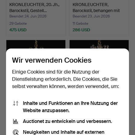
KRONLEUCHTER, 20. Jh.,
KRONLEUCHTER,
Barockstil, Gestell…
Barockstil, behangen mit
gro…
Beendet 24. Jun 2026
Beendet 23. Jun 2026
29 Gebote
11 Gebote
475 USD
286 USD
Wir verwenden Cookies
Einige Cookies sind für die Nutzung der
Dienstleistung erforderlich. Die Cookies, die Sie
selbst verwalten können, werden verwendet, um:
Inhalte und Funktionen an Ihre Nutzung der
KRONLEUCHTER, erste
KRONLEUCHTER, erste
Website anzupassen.
Hälfte des 20. Jahrhun…
Hälfte des 20. Jahrhun…
Beendet 19. Jun 2026
Beendet 19. Jun 2026
Auctionet zu entwickeln und verbessern.
14 Gebote
6 Gebote
211 USD
422 USD
Neuigkeiten und Inhalte auf externen