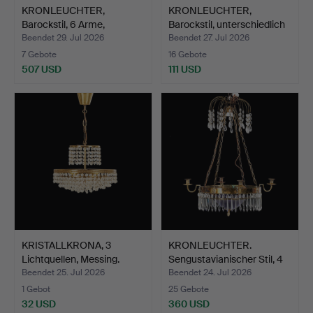
KRONLEUCHTER,
KRONLEUCHTER,
Barockstil, 6 Arme,
Barockstil, unterschiedlich
untersch…
…
Beendet 29. Jul 2026
Beendet 27. Jul 2026
7 Gebote
16 Gebote
507 USD
111 USD
KRISTALLKRONA, 3
KRONLEUCHTER.
Lichtquellen, Messing.
Sengustavianischer Stil, 4
L…
Beendet 25. Jul 2026
Beendet 24. Jul 2026
1 Gebot
25 Gebote
32 USD
360 USD