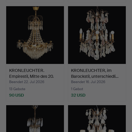
KRONLEUCHTER.
KRONLEUCHTER, im
Empirestil, Mitte des 20.
Barockstil, unterschiedli…
Ja…
Beendet 22. Jul 2026
Beendet 16. Jul 2026
13 Gebote
1 Gebot
90 USD
32 USD