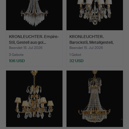
KRONLEUCHTER. Empire-
KRONLEUCHTER.
Stil, Gestell aus gol…
Barockstil, Metallgestell,
m…
Beendet 15. Jul 2026
Beendet 15. Jul 2026
3 Gebote
1 Gebot
106 USD
32 USD