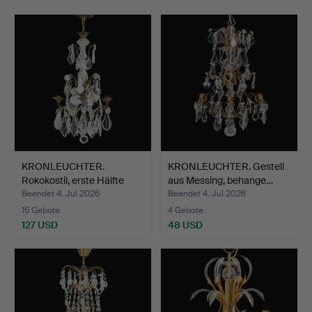
KRONLEUCHTER.
KRONLEUCHTER. Gestell
Rokokostil, erste Hälfte
aus Messing, behange…
des…
Beendet 4. Jul 2026
Beendet 4. Jul 2026
15 Gebote
4 Gebote
127 USD
48 USD