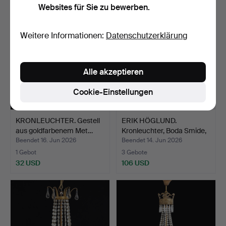
Websites für Sie zu bewerben.
Weitere Informationen:
Datenschutzerklärung
Alle akzeptieren
Cookie-Einstellungen
KRONLEUCHTER. Gestell
ERIK HÖGLUND.
aus goldfarbenem Met…
Kronleuchter, Boda Smide,
zw…
Beendet 16. Jun 2026
Beendet 14. Jun 2026
1 Gebot
3 Gebote
32 USD
106 USD