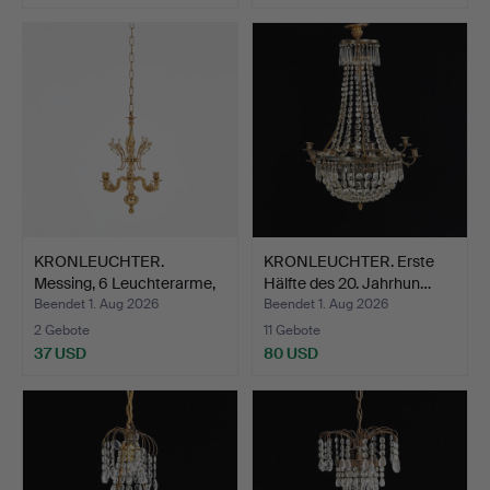
KRONLEUCHTER.
KRONLEUCHTER. Erste
Messing, 6 Leuchterarme,
Hälfte des 20. Jahrhun…
zwe…
Beendet 1. Aug 2026
Beendet 1. Aug 2026
2 Gebote
11 Gebote
37 USD
80 USD