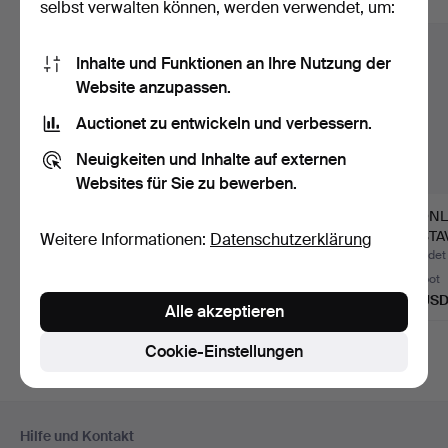
Alle Objekte anzeigen
selbst verwalten können, werden verwendet, um:
Inhalte und Funktionen an Ihre Nutzung der
Website anzupassen.
Auctionet zu entwickeln und verbessern.
Neuigkeiten und Inhalte auf externen
Websites für Sie zu bewerben.
KRONLEUCHTER,
KRONLEUCHTER.
KRONL
Kugelmodell, mit
Geschmiedetes Eisen
GUSTA
Weitere Informationen:
Datenschutzerklärung
Glaskuppel …
und Glas…
STIL. 1
Beendet 7. Aug 2026
Beendet 10. Jul 2026
Beendet 
3 Gebote
1 Gebot
1 Gebot
43 USD
32 USD
95 US
Alle akzeptieren
Cookie-Einstellungen
Fußzeilen-
Hilfe und Kontakt
Navigation