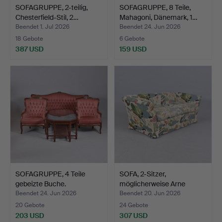
SOFAGRUPPE, 2-teilig,
SOFAGRUPPE, 8 Teile,
Chesterfield-Stil, 2…
Mahagoni, Dänemark, 1…
Beendet 1. Jul 2026
Beendet 24. Jun 2026
18 Gebote
6 Gebote
387 USD
159 USD
SOFAGRUPPE, 4 Teile
SOFA, 2-Sitzer,
gebeizte Buche.
möglicherweise Arne
Norell…
Beendet 24. Jun 2026
Beendet 20. Jun 2026
20 Gebote
24 Gebote
203 USD
307 USD