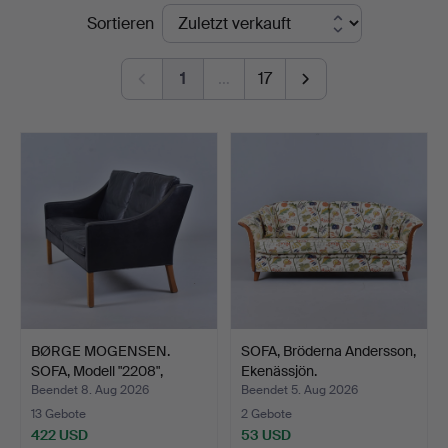
Endpreise
Sortieren
Auktionskammare
1
…
17
BØRGE MOGENSEN.
SOFA, Bröderna Andersson,
SOFA, Modell "2208",
Ekenässjön.
bezog…
Beendet 8. Aug 2026
Beendet 5. Aug 2026
13 Gebote
2 Gebote
422 USD
53 USD