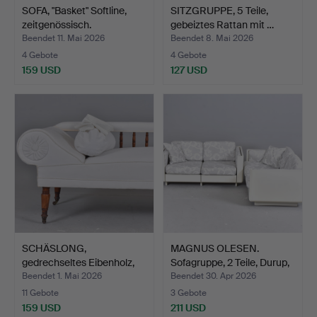
SOFA, "Basket" Softline,
SITZGRUPPE, 5 Teile,
zeitgenössisch.
gebeiztes Rattan mit …
Beendet 11. Mai 2026
Beendet 8. Mai 2026
4 Gebote
4 Gebote
159 USD
127 USD
SCHÄSLONG,
MAGNUS OLESEN.
gedrechseltes Eibenholz,
Sofagruppe, 2 Teile, Durup,
viktor…
…
Beendet 1. Mai 2026
Beendet 30. Apr 2026
11 Gebote
3 Gebote
159 USD
211 USD