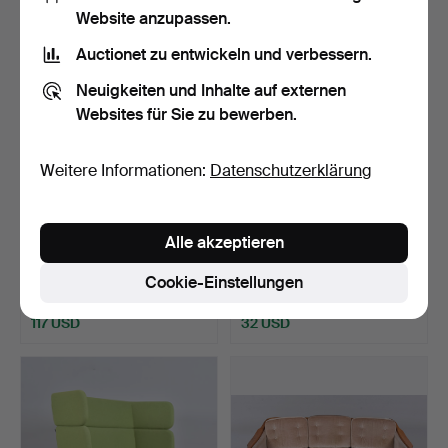
Website anzupassen.
Auctionet zu entwickeln und verbessern.
Neuigkeiten und Inhalte auf externen
Websites für Sie zu bewerben.
Weitere Informationen:
Datenschutzerklärung
MOGENS HANSEN. Sofa,
ERIK WÖRTZ. Sofa, Teak,
Alle akzeptieren
2,5-Sitzer, schwarzes…
3-Sitzer, "Tibro",…
Beendet 13. Mai 2026
Beendet 13. Mai 2026
Cookie-Einstellungen
7 Gebote
1 Gebot
117 USD
32 USD