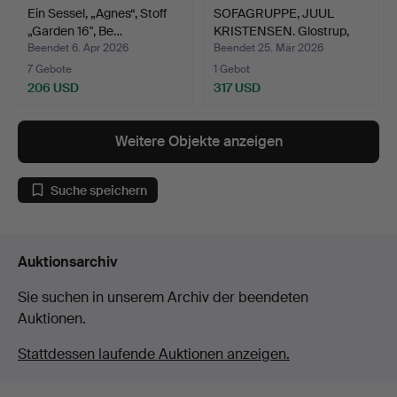
Ein Sessel, „Agnes“, Stoff
SOFAGRUPPE, JUUL
„Garden 16", Be…
KRISTENSEN. Glostrup,
Tea…
Beendet 6. Apr 2026
Beendet 25. Mär 2026
7 Gebote
1 Gebot
206 USD
317 USD
Weitere Objekte anzeigen
Suche speichern
Auktionsarchiv
Sie suchen in unserem Archiv der beendeten
Auktionen.
Stattdessen laufende Auktionen anzeigen.