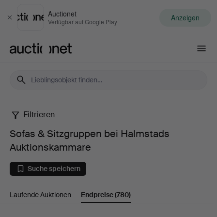
Auctionet
Anzeigen
Schließen
Verfügbar auf Google Play
Auctionet.com
Filtrieren
Sofas
Sofas & Sitzgruppen bei Halmstads
&
Auktionskammare
Sitzgruppen
Suche speichern
bei
Laufende Auktionen
Endpreise
(780)
Halmstads